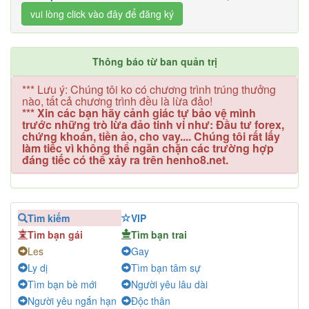
vui lòng click vào đây để đăng ký
Thông báo từ ban quản trị
*** Lưu ý: Chúng tôi ko có chương trình trúng thưởng
nào, tất cả chương trình đều là lừa đảo!
*** Xin các bạn hãy cảnh giác tự bảo vệ mình
trước những trò lừa đảo tinh vi như: Đầu tư forex,
chứng khoán, tiền ảo, cho vay.... Chúng tôi rất lấy
làm tiếc vì không thể ngăn chặn các trường hợp
đáng tiếc có thể xảy ra trên henho8.net.
Tìm kiếm
VIP
Tìm bạn gái
Tìm bạn trai
Les
Gay
Ly dị
Tìm bạn tâm sự
Tìm bạn bè mới
Người yêu lâu dài
Người yêu ngắn hạn
Độc thân