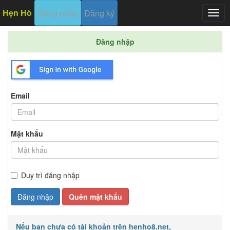
Hẹn Hò
Đăng nhập
Đăng ký
Togg
navig
Đăng nhập
Email
Mật khẩu
Duy trì đăng nhập
Đăng nhập
Quên mật khẩu
Nếu bạn chưa có tài khoản trên henho8.net,