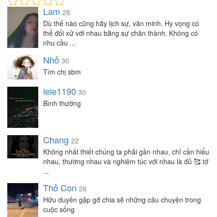
Lam
28
Dù thế nào cũng hãy lịch sự, văn minh. Hy vọng có
thể đối xử với nhau bằng sự chân thành. Không có
nhu cầu ...
Nhỏ
30
Tìm chị sbm
lele1190
30
Bình thường
Chang
22
Không nhất thiết chúng ta phải gần nhau, chỉ cần hiểu
nhau, thương nhau và nghiêm túc với nhau là đủ 🥰 tớ
...
Thỏ Con
26
Hữu duyên gặp gỡ chia sẽ những câu chuyện trong
cuộc sống