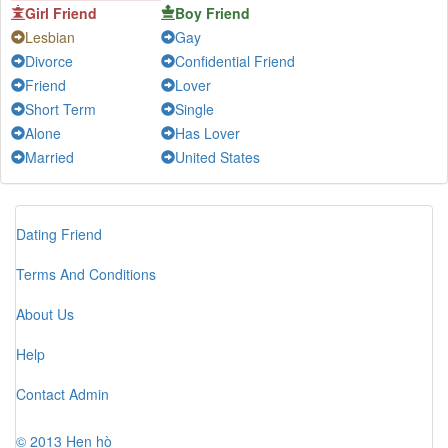
Girl Friend
Boy Friend
Kuroooo
-
Chat
Lesbian
Gay
baobap
-
Chat
Divorce
Confidential Friend
Minh
-
Chat
Friend
Lover
tran anh
-
Chat
Short Term
Single
Alone
Has Lover
Hoàng
-
Chat
Married
United States
Thành Vũ
-
Chat
David
-
Chat
Khang85
-
Chat
Dating Friend
quanghuynh
-
Chat
Terms And Conditions
Bơ
-
Chat
About Us
Help
Contact Admin
© 2013 Hẹn hò