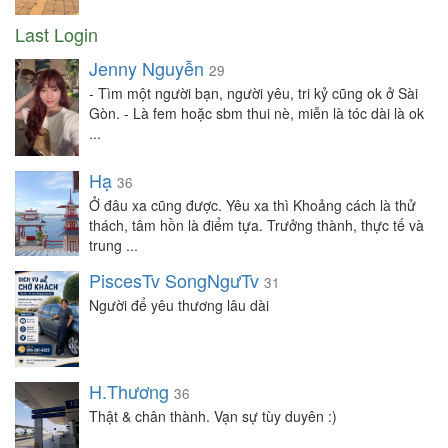
Last Login
Jenny Nguyễn
29
- Tìm một người bạn, người yêu, tri kỷ cũng ok ở Sài
Gòn. - Là fem hoặc sbm thui nè, miễn là tóc dài là ok
...
Hạ
36
Ở đâu xa cũng được. Yêu xa thì Khoảng cách là thử
thách, tâm hồn là điểm tựa. Trưởng thành, thực tế và
trung ...
PiscesTv SongNgưTv
31
Người để yêu thương lâu dài
H.Thương
36
Thật & chân thành. Vạn sự tùy duyên :)