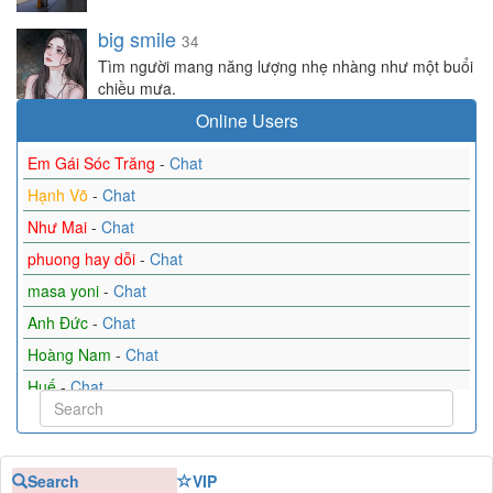
big smile
34
Tìm người mang năng lượng nhẹ nhàng như một buổi
chiều mưa.
Online Users
Em Gái Sóc Trăng
-
Chat
Hạnh Võ
-
Chat
Như Mai
-
Chat
phuong hay dỗi
-
Chat
masa yoni
-
Chat
Anh Đức
-
Chat
Hoàng Nam
-
Chat
Huế
-
Chat
Thuận Theo Tự Nhiên
-
Chat
Jenny Nguyễn
-
Chat
Search
VIP
nguyentuan
-
Chat