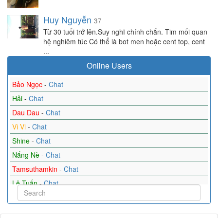
Huy Nguyễn
37
Từ 30 tuổi trở lên.Suy nghĩ chính chắn. Tim mối quan
hệ nghiêm túc Có thể là bot men hoặc cent top, cent
...
Online Users
Bảo Ngọc
-
Chat
Hải
-
Chat
Dau Dau
-
Chat
Vi Vi
-
Chat
Shine
-
Chat
Nắng Nè
-
Chat
Tamsuthamkin
-
Chat
Lê Tuấn
-
Chat
Mina
-
Chat
pq
-
Chat