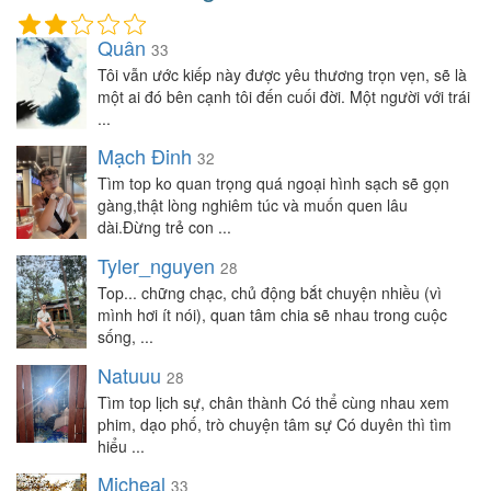
Quân
33
Tôi vẫn ước kiếp này được yêu thương trọn vẹn, sẽ là
một ai đó bên cạnh tôi đến cuối đời. Một người với trái
...
Mạch Đinh
32
Tìm top ko quan trọng quá ngoại hình sạch sẽ gọn
gàng,thật lòng nghiêm túc và muốn quen lâu
dài.Đừng trẻ con ...
Tyler_nguyen
28
Top... chững chạc, chủ động bắt chuyện nhiều (vì
mình hơi ít nói), quan tâm chia sẽ nhau trong cuộc
sống, ...
Natuuu
28
Tìm top lịch sự, chân thành Có thể cùng nhau xem
phim, dạo phố, trò chuyện tâm sự Có duyên thì tìm
hiểu ...
Micheal
33