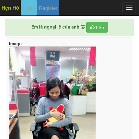
Hẹn Hò
Login
Register
Togg
navig
Em là ngoại lệ của anh 🤣
Like
Image