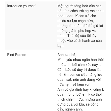
Introduce yourself
Một người tổng hoà của các
nét tính cách trái ngược nhau
hoàn toàn. K còn trẻ cho
nhiều sự lựa chọn nữa,
nhưng bình tâm đủ để giữ lại
những giá trị phù hợp vs
mình. Thái độ của tôi tùy
thuộc vào cách hành xử của
bạn.
Find Person
Anh xa nhớ,
Mình yêu nhau ngắn hạn thôi
nhé anh, bởi cảm xúc này, ai
đảm bảo sẽ duy trì được lâu
nè. Em còn có siêu năng lực
quan sát, nên anh đừng vội
hứa hẹn, sẽ kém vui.
Anh có gia đình hay k, cũng k
quan trọng, bởI em k có thói
thích chiếm hữu, nhưng anh
đừng đùa với lửa, sẽ bỏng
đấy, nghen anh.