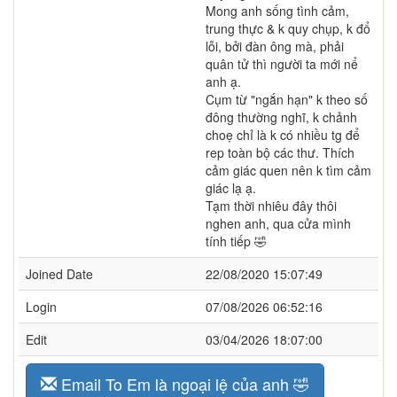
Mong anh sống tình cảm,
trung thực & k quy chụp, k đổ
lỗi, bởi đàn ông mà, phải
quân tử thì người ta mới nể
anh ạ.
Cụm từ "ngắn hạn" k theo số
đông thường nghĩ, k chảnh
choẹ chỉ là k có nhiều tg để
rep toàn bộ các thư. Thích
cảm giác quen nên k tìm cảm
giác lạ ạ.
Tạm thời nhiêu đây thôi
nghen anh, qua cửa mình
tính tiếp 🤣
Joined Date
22/08/2020 15:07:49
Login
07/08/2026 06:52:16
Edit
03/04/2026 18:07:00
Email To Em là ngoại lệ của anh 🤣