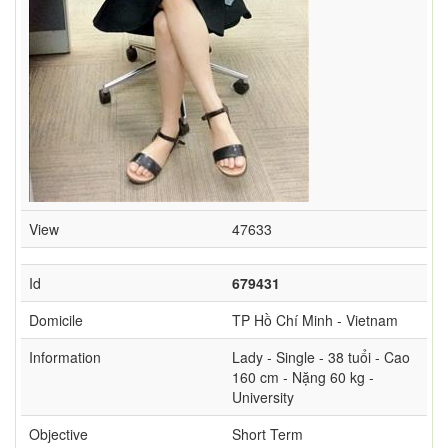
View
47633
Id
679431
Domicile
TP Hồ Chí Minh - Vietnam
Information
Lady - Single - 38 tuổi - Cao
160 cm - Nặng 60 kg -
University
Objective
Short Term