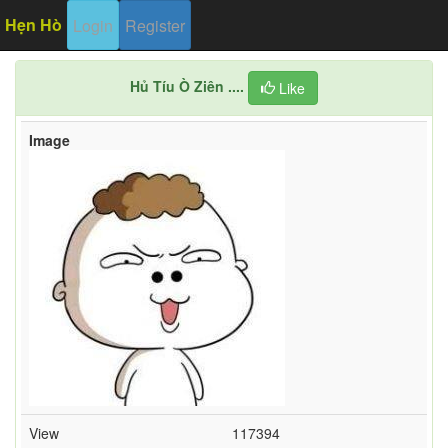
Hẹn Hò
Login
Register
Hủ Tíu Ò Ziên ....
Like
Image
View
117394