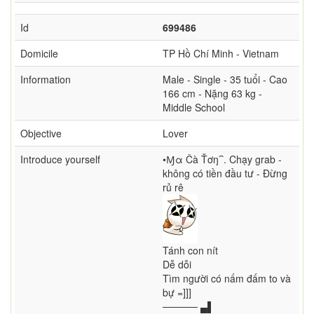
Id
699486
Domicile
TP Hồ Chí Minh - Vietnam
Information
Male - Single - 35 tuổi - Cao
166 cm - Nặng 63 kg -
Middle School
Objective
Lover
Introduce yourself
•Ɱα Čà Ťơŋ⁀. Chạy grab -
không có tiền đầu tư - Đừng
rủ rê
Tánh con nít
Dễ dỗi
Tìm người có nấm đấm to và
bự =]]]
───── ▄▌