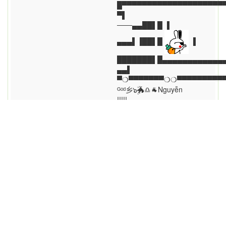
█▀▀▀▀▀▀▀▀▀▀▀▀▀▀▀▀▀▀▀▀▀
▀▌
───▄▄██▌█ ▐
▄▄▄▌▐██▌█
▐
███████▌█▄▄▄▄▄▄▄▄▄▄▄▄▄
▄▄▌
▀❍▀▀▀▀▀▀▀❍❍▀▀▀▀▀▀▀▀▀
ᴳᵒᵈ乡๖ۣۜ🐲♎️🐐Nguyễn
!!!!!
- Ếch Chiên nước mắm ,
chiên giòn
- Cháo Hàu - 1 con to đùng
- Đậu hủ non hấp giấy bạc.
- Vịt Quay Đắc Hùng
- Gà nước ớt
-Giò heo nướng muối ớt.
-Cua rang me ,sốt cà