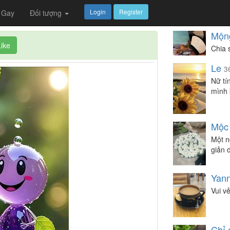
Login
Register
Gay
Đối tượng
Mộn
Like
Chia 
Le
3
Nữ tí
mình 
Mộc
Một n
giản 
Yan
Vui vẻ
Chỉ 