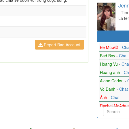
u chia sẻ buồn vui trong cuộc sống.
Jen
- Tìm
Là fem
Report Bad Account
Bé Múp😍
-
Cha
Bad Boy
-
Chat
Hoang Vu
-
Cha
Hoang anh
-
Ch
Alone Codon
-
Vo Danh
-
Chat
Ánh
-
Chat
Rachel McAda
Pham Lena
-
Ch
Minh Sang Ng