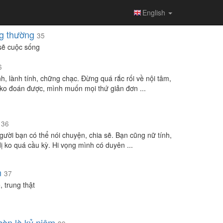
English
g thường
35
sẽ cuộc sống
6
nh, lành tính, chững chạc. Đừng quá rắc rối về nội tâm,
ko đoán được, mình muốn mọi thứ giản đơn ...
36
gười bạn có thể nói chuyện, chia sẽ. Bạn cũng nữ tính,
dị ko quá cầu kỳ. Hi vọng mình có duyên ...
n
37
, trung thật
còn là kỷ niệm