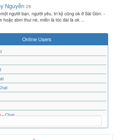
ny Nguyễn
29
 một người bạn, người yêu, tri kỷ cũng ok ở Sài Gòn. -
 hoặc sbm thui nè, miễn là tóc dài là ok ...
Online Users
t
t
at
Chat
m
-
Chat
at
uyễn
-
Chat