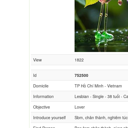
View
1822
Id
752500
Domicile
TP Hồ Chí Minh - Vietnam
Information
Lesbian - Single - 38 tuổi - 
Objective
Lover
Introduce yourself
Sbm, chân thành, nghiêm túc,