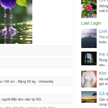
Giống
mất t
Last Login
Linh
Tìm m
buộc.
Ins
3
Rung 
sau…
Kim
Hạ cá
Cao 155 cm - Nặng 55 kg - University
giữ e
Cỏ d
 người Bắc làm việc tại SG.
Cần n
cùng 