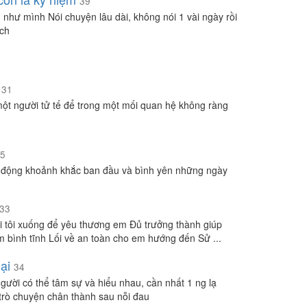
39
 như mình Nói chuyện lâu dài, không nói 1 vài ngày rồi
ích
31
ột người tử tế để trong một mối quan hệ không ràng
5
động khoảnh khắc ban đầu và bình yên những ngày
33
i tôi xuống để yêu thương em Đủ trưởng thành giúp
m bình tĩnh Lối về an toàn cho em hướng đến Sử ...
ại
34
gười có thể tâm sự và hiểu nhau, cần nhất 1 ng lạ
trò chuyện chân thành sau nỗi đau