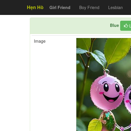
Hẹn Hò
Girl Friend
Boy Friend
Lesbian
Blue
Image