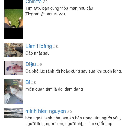
Chimto
22
Tìm fwb, bạn cùng thỏa mãn nhu cầu
Tlegram@Lao0tru221
Lâm Hoàng
28
Cập nhật sau
Diệu
29
Cà phê lúc rảnh rỗi hoặc cùng say sưa khi buồn lòng.
Bi
28
miễn quan tâm là đc, dam dang
minh hien nguyen
25
bên ngoài lạnh nhạt ấm áp bên trong, tìm người yêu,
người tình, người em, người chị,… tìm sự ấm áp