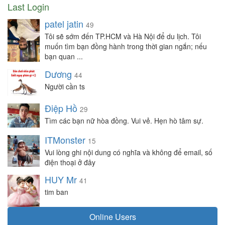
Last Login
patel jatin
49
Tôi sẽ sớm đến TP.HCM và Hà Nội để du lịch. Tôi
muốn tìm bạn đồng hành trong thời gian ngắn; nếu
bạn quan ...
Dương
44
Người cần ts
Điệp Hồ
29
Tìm các bạn nữ hòa đồng. Vui vẻ. Hẹn hò tâm sự.
ITMonster
15
Vui lòng ghi nội dung có nghĩa và không để email, số
điện thoại ở đây
HUY Mr
41
tim ban
Online Users