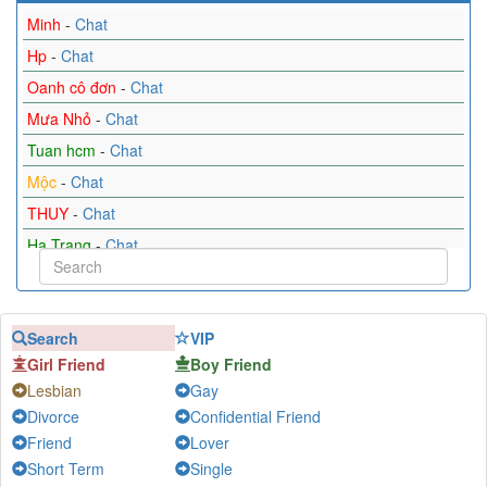
Minh
-
Chat
Hp
-
Chat
Oanh cô đơn
-
Chat
Mưa Nhỏ
-
Chat
Tuan hcm
-
Chat
Mộc
-
Chat
THUY
-
Chat
Ha Trang
-
Chat
Alex
-
Chat
Trời vẫn còn xanh như anh còn có em
-
Chat
Search
VIP
Lý Thị Ngọc Nga
-
Chat
Girl Friend
Boy Friend
Hung Nguyen
-
Chat
Lesbian
Gay
Ngọc Miuuuu
-
Chat
Divorce
Confidential Friend
Minh Tien
-
Chat
Friend
Lover
Thu Thuỷ
-
Chat
Short Term
Single