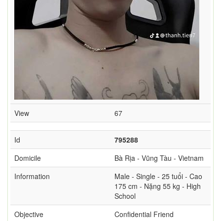
View
67
Id
795288
Domicile
Bà Rịa - Vũng Tàu - Vietnam
Information
Male - Single - 25 tuổi - Cao
175 cm - Nặng 55 kg - High
School
Objective
Confidential Friend