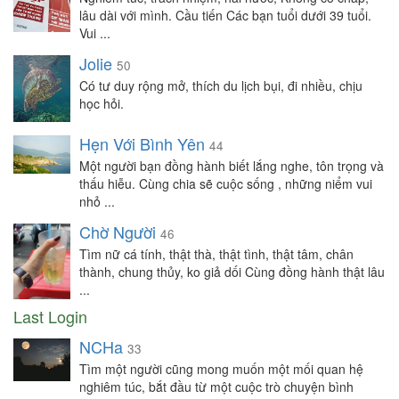
lâu dài với mình. Cầu tiến Các bạn tuổi dưới 39 tuổi.
Vui ...
Jolie
50
Có tư duy rộng mở, thích du lịch bụi, đi nhiều, chịu
học hỏi.
Hẹn Với Bình Yên
44
Một người bạn đồng hành biết lắng nghe, tôn trọng và
thấu hiễu. Cùng chia sẽ cuộc sống , những niểm vui
nhỏ ...
Chờ Người
46
Tìm nữ cá tính, thật thà, thật tình, thật tâm, chân
thành, chung thủy, ko giả dối Cùng đồng hành thật lâu
...
Last Login
NCHa
33
Tìm một người cũng mong muốn một mối quan hệ
nghiêm túc, bắt đầu từ một cuộc trò chuyện bình