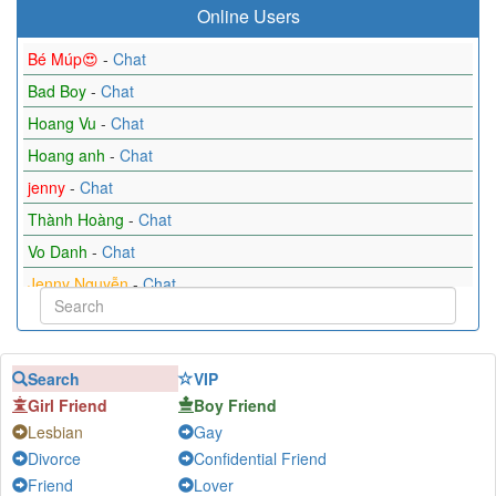
Online Users
Bé Múp😍
-
Chat
Bad Boy
-
Chat
Hoang Vu
-
Chat
Hoang anh
-
Chat
jenny
-
Chat
Thành Hoàng
-
Chat
Vo Danh
-
Chat
Jenny Nguyễn
-
Chat
david
-
Chat
Bơ
-
Chat
Search
VIP
LDH
-
Chat
Girl Friend
Boy Friend
Hùng
-
Chat
Lesbian
Gay
MenHN
-
Chat
Divorce
Confidential Friend
Minh Sang Nguyễn
-
Chat
Friend
Lover