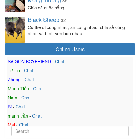
35
Chia sẽ cuộc sống
Black Sheep
32
Có thể đi cùng nhau, ăn cùng nhau, chia sẻ cùng
nhau và bình yên bên nhau.
Online Users
SAIGON BOYFRIEND
-
Chat
Tự Do
-
Chat
Zheng
-
Chat
Mạnh Tiến
-
Chat
Nam
-
Chat
Bi
-
Chat
mạnh trần
-
Chat
Mai
-
Chat
Tìm bạn
-
Chat