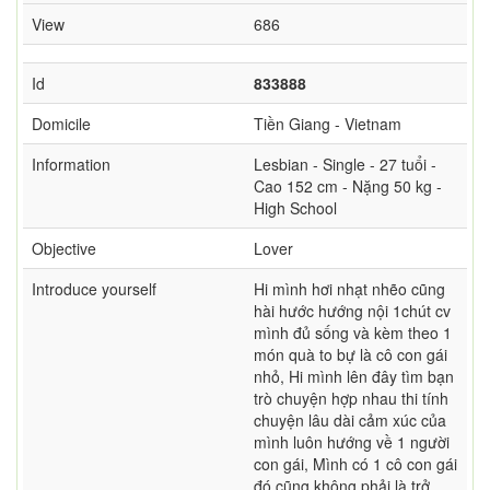
View
686
Id
833888
Domicile
Tiền Giang - Vietnam
Information
Lesbian - Single - 27 tuổi -
Cao 152 cm - Nặng 50 kg -
High School
Objective
Lover
Introduce yourself
Hi mình hơi nhạt nhẽo cũng
hài hước hướng nội 1chút cv
mình đủ sống và kèm theo 1
món quà to bự là cô con gái
nhỏ, Hi mình lên đây tìm bạn
trò chuyện hợp nhau thi tính
chuyện lâu dài cảm xúc của
mình luôn hướng về 1 người
con gái, Mình có 1 cô con gái
đó cũng không phải là trở