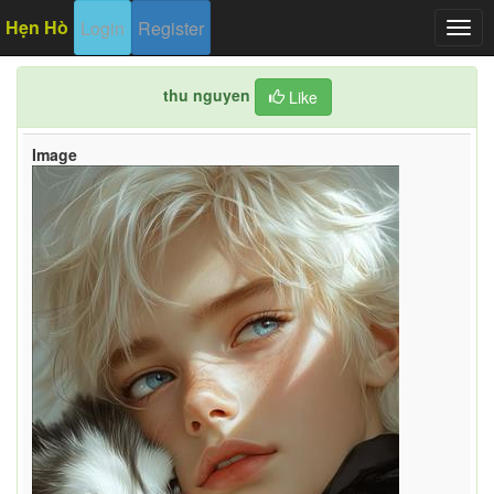
Hẹn Hò
Login
Register
Togg
navig
thu nguyen
Like
Image