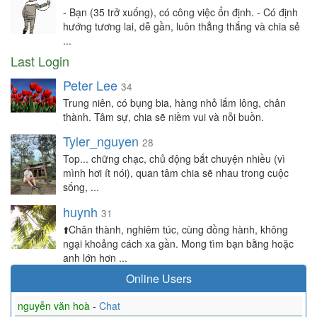
- Bạn (35 trở xuống), có công việc ổn định. - Có định
hướng tương lai, dễ gần, luôn thẳng thắng và chia sẻ
...
Last Login
Peter Lee
34
Trung niên, có bụng bia, hàng nhỏ lắm lông, chân
thành. Tâm sự, chia sẽ niềm vui và nỗi buồn.
Tyler_nguyen
28
Top... chững chạc, chủ động bắt chuyện nhiều (vì
mình hơi ít nói), quan tâm chia sẽ nhau trong cuộc
sống, ...
huynh
31
⬆️Chân thành, nghiêm túc, cùng đồng hành, không
ngại khoảng cách xa gần. Mong tìm bạn bằng hoặc
anh lớn hơn ...
Online Users
nguyễn văn hoà
-
Chat