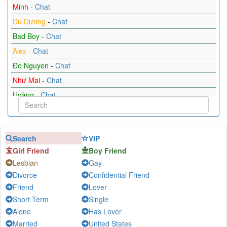
Minh
-
Chat
Du Dương
-
Chat
Bad Boy
-
Chat
Alex
-
Chat
Đo Nguyen
-
Chat
Như Mai
-
Chat
Hoàng
-
Chat
Hoàng
-
Chat
Huy Nguyễn
-
Chat
Search
VIP
Đức Đặng Minh
-
Chat
Girl Friend
Boy Friend
Mabubeo
-
Chat
Lesbian
Gay
Divorce
Confidential Friend
Friend
Lover
Short Term
Single
Alone
Has Lover
Married
United States