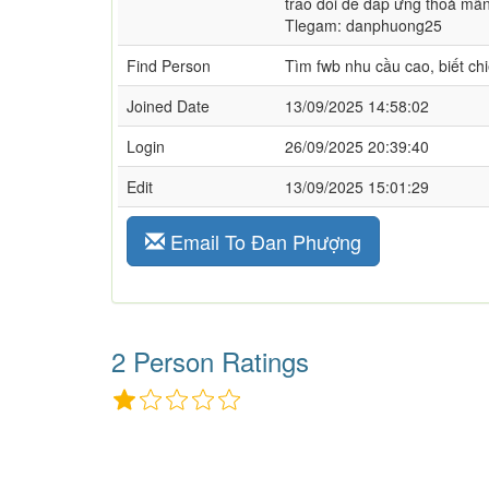
trao đổi để đáp ứng thoả mãn
Tlegam: danphuong25
Find Person
Tìm fwb nhu cầu cao, biết chi
Joined Date
13/09/2025 14:58:02
Login
26/09/2025 20:39:40
Edit
13/09/2025 15:01:29
Email To Đan Phượng
2 Person Ratings