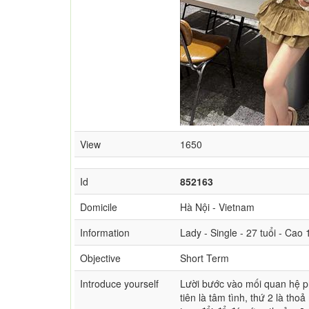
View
1650
Id
852163
Domicile
Hà Nội - Vietnam
Information
Lady - Single - 27 tuổi - Cao
Objective
Short Term
Introduce yourself
Lười bước vào mối quan hệ p
tiên là tâm tình, thứ 2 là th