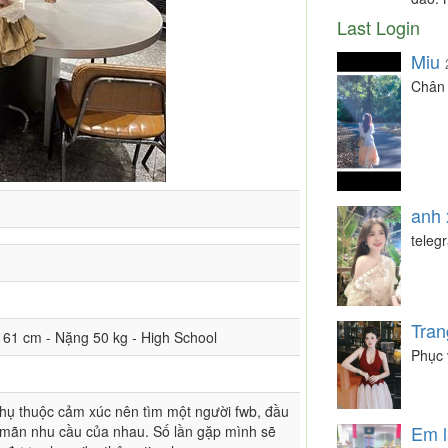
Last Login
Miu
Chân 
anh 
teleg
Tran
 161 cm - Nặng 50 kg - High School
Phục 
hụ thuộc cảm xúc nên tìm một người fwb, đầu
Em l
oả mãn nhu cầu của nhau. Số lần gặp mình sẽ