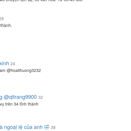
28
thành.
xinh
24
ram @hoaithuong3232
g @qltrang9900
32
vụ trên 34 tỉnh thành
à ngoại lệ của anh 🤣
38