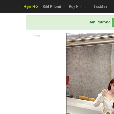
Hẹn Hò
Girl Friend
Boy Friend
Lesbian
Đan Phượng
Image