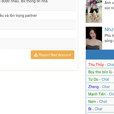
 được nhau. ibx thông tin nha
Anh x
xúc n
ều và tôn trọng partner
Như
Phù h
sống 
Report Bad Account
Thu Thủy
-
Cha
Boy thix bốn lù
Tự Do
-
Chat
Zheng
-
Chat
Mạnh Tiến
-
Ch
Nam
-
Chat
Bi
-
Chat