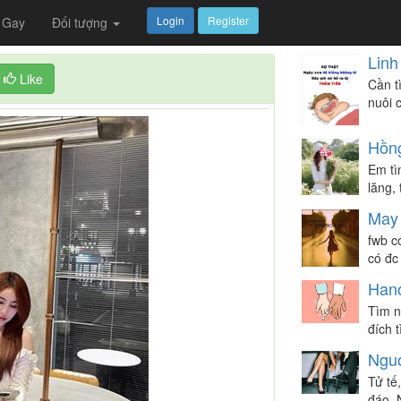
Login
Register
Gay
Đối tượng
Linh
Like
Cần t
nuôi c
Hồn
Em tì
lăng,
May
fwb c
có đc
Han
Tìm ng
đích 
Nguo
Tử tế
đáo. 