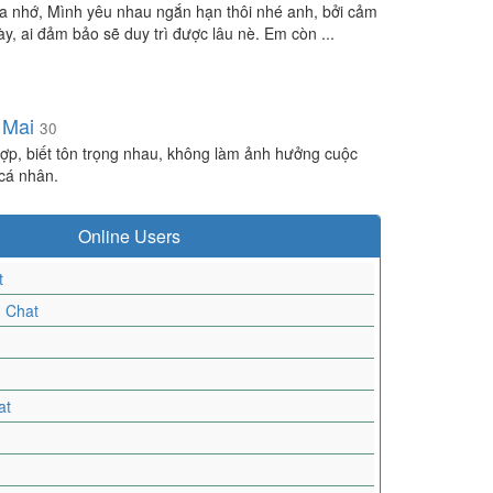
a nhớ, Mình yêu nhau ngắn hạn thôi nhé anh, bởi cảm
ày, ai đảm bảo sẽ duy trì được lâu nè. Em còn ...
 Mai
30
ợp, biết tôn trọng nhau, không làm ảnh hưởng cuộc
cá nhân.
Online Users
t
-
Chat
at