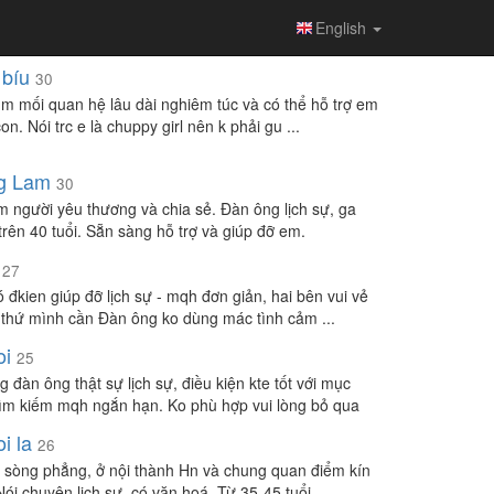
English
 bíu
30
ìm mối quan hệ lâu dài nghiêm túc và có thể hỗ trợ em
on. Nói trc e là chuppy girl nên k phải gu ...
g Lam
30
m người yêu thương và chia sẻ. Đàn ông lịch sự, ga
 trên 40 tuổi. Sẵn sàng hỗ trợ và giúp đỡ em.
27
ó đkien giúp đỡ lịch sự - mqh đơn giản, hai bên vui vẻ
 thứ mình cần Đàn ông ko dùng mác tình cảm ...
oi
25
 đàn ông thật sự lịch sự, điều kiện kte tốt với mục
tìm kiếm mqh ngắn hạn. Ko phù hợp vui lòng bỏ qua
i la
26
, sòng phẳng, ở nội thành Hn và chung quan điểm kín
Nói chuyện lịch sự, có văn hoá. Từ 35-45 tuổi