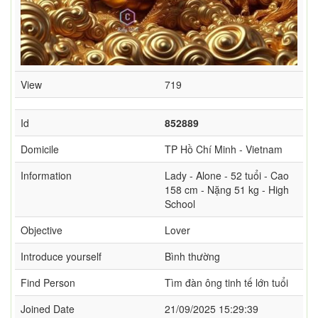
View
719
Id
852889
Domicile
TP Hồ Chí Minh - Vietnam
Information
Lady - Alone - 52 tuổi - Cao
158 cm - Nặng 51 kg - High
School
Objective
Lover
Introduce yourself
Bình thường
Find Person
Tìm đàn ông tinh tế lớn tuổi
Joined Date
21/09/2025 15:29:39