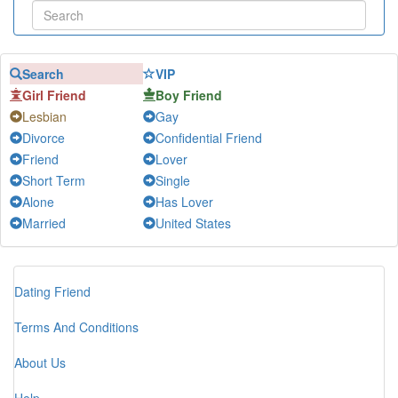
Sweet
-
Chat
Như
-
Chat
Search
VIP
Thái Sơn
-
Chat
Girl Friend
Boy Friend
Jenny Nguyễn
-
Chat
Lesbian
Gay
Mạnh Tiến
-
Chat
Divorce
Confidential Friend
Tuấn Hưng
-
Chat
Friend
Lover
Nam
-
Chat
Short Term
Single
Alone
Has Lover
Bú
-
Chat
Married
United States
Bạn Tâm sự
-
Chat
Hoang tu lang man
-
Chat
Thích Buổi Trưa
-
Chat
Dating Friend
Toan
-
Chat
Terms And Conditions
Nguoi la
-
Chat
MenHN
-
Chat
About Us
Thanh Thành
-
Chat
Help