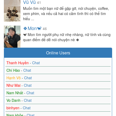
Vũ Vũ
41
Muốn tìm một bạn nữ để gặp gỡ, nói chuyện, coffee,
xem phim, và nếu cả hai có cảm tình thì có thể tìm
hiểu ...
🍀Mon🐒
46
🐒 Mon tìm người phụ nữ nhẹ nhàng, nữ tính và cùng
quan điểm để dễ nói chuyện nè 🍀
Online Users
Thanh Huyền
-
Chat
Chí Hào
-
Chat
Hạnh Võ
-
Chat
Như Mai
-
Chat
Nam Nhất
-
Chat
Vo Danh
-
Chat
binhyen
-
Chat
Nam khỏe
-
Chat