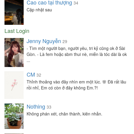
Cao cao tại thượng
34
Cập nhật sau
Last Login
Jenny Nguyễn
29
- Tìm một người bạn, người yêu, tri kỷ cũng ok ở Sài
Gòn. - Là fem hoặc sbm thui nè, miễn là tóc dài là ok
...
CM
32
Thỉnh thoảng vào đây nhìn em một lúc. 🌸 Đã rất lâu
rồi nhỉ, Em có còn ở đây không Em.?!
Nothing
33
Không phán xét, chân thành, kiên nhẫn.