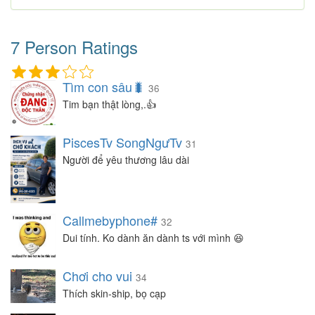
7 Person Ratings
Tìm con sâu🐛
36
Tim bạn thật lòng,.👍
PiscesTv SongNgưTv
31
Người để yêu thương lâu dài
Callmebyphone#
32
Dui tính. Ko dành ăn dành ts với mình 😆
Chơi cho vui
34
Thích skin-ship, bọ cạp