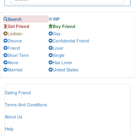
truongson
-
Chat
pq
-
Chat
Search
VIP
Rachel McAdam
-
Chat
Girl Friend
Boy Friend
Tâm Khánh
-
Chat
Lesbian
Gay
Hien Pham
-
Chat
Divorce
Confidential Friend
Anh Dũng
-
Chat
Friend
Lover
nguyentuan
-
Chat
Short Term
Single
Alone
Has Lover
Nhắn tin khi rảnh
-
Chat
Married
United States
quanghuynh
-
Chat
nguyễn văn
-
Chat
V.V
-
Chat
Dating Friend
Dau Nguyen
-
Chat
Terms And Conditions
Nguyễn Chí
-
Chat
Jenny Nguyễn
-
Chat
About Us
Van Toan Do
-
Chat
Help
may may
-
Chat