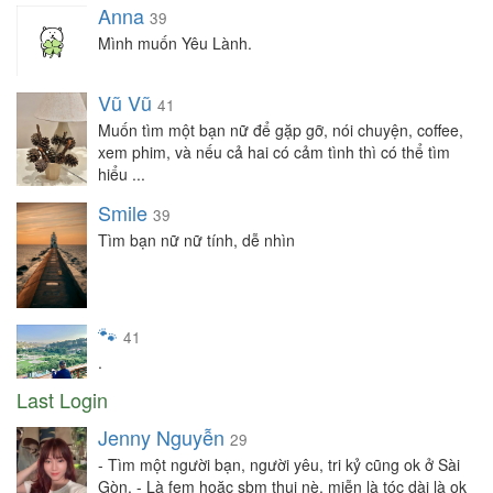
Anna
39
Mình muốn Yêu Lành.
Vũ Vũ
41
Muốn tìm một bạn nữ để gặp gỡ, nói chuyện, coffee,
xem phim, và nếu cả hai có cảm tình thì có thể tìm
hiểu ...
Smile
39
Tìm bạn nữ nữ tính, dễ nhìn
🐾
41
.
Last Login
Jenny Nguyễn
29
- Tìm một người bạn, người yêu, tri kỷ cũng ok ở Sài
Gòn. - Là fem hoặc sbm thui nè, miễn là tóc dài là ok