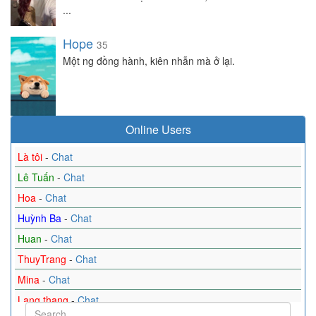
...
Hope
35
Một ng đồng hành, kiên nhẫn mà ở lại.
Online Users
Là tôi
-
Chat
Lê Tuấn
-
Chat
Hoa
-
Chat
Huỳnh Ba
-
Chat
Huan
-
Chat
ThuyTrang
-
Chat
Mina
-
Chat
Lang thang
-
Chat