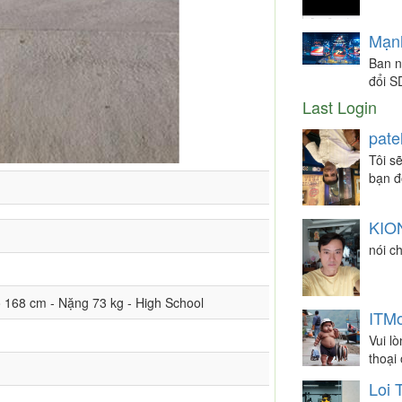
Mạn
Ban n
đổi S
Last Login
patel
Tôi s
bạn đ
KIO
nói c
ao 168 cm - Nặng 73 kg - High School
ITMo
Vui l
thoại
Loi 