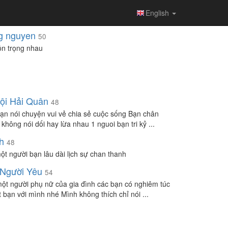
English
g nguyen
50
tôn trọng nhau
ội Hải Quân
48
ạn nói chuyện vui vẻ chia sẻ cuộc sống Bạn chân
không nói dối hay lừa nhau 1 nguoi bạn tri kỷ ...
h
48
ột người bạn lâu dài lịch sự chan thanh
Người Yêu
54
ột người phụ nữ của gia đình các bạn có nghiêm túc
t bạn với mình nhé Mình không thích chỉ nói ...