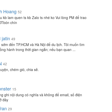
h Hoang
52
u kb lam quen ts kb Zalo ts nhé ko Vui lòng PM để trao
DTbón chín
 jatin
49
ẽ sớm đến TP.HCM và Hà Nội để du lịch. Tôi muốn tìm
ồng hành trong thời gian ngắn; nếu bạn quan ...
N
42
huyện, chém gió, chia sẻ.
nster
15
òng ghi nội dung có nghĩa và không để email, số điện
 ở đây
Tran
29