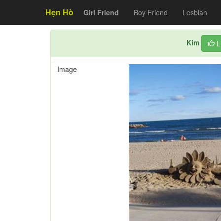
Hẹn Hò
Girl Friend
Boy Friend
Lesbian
Kim
L
Image