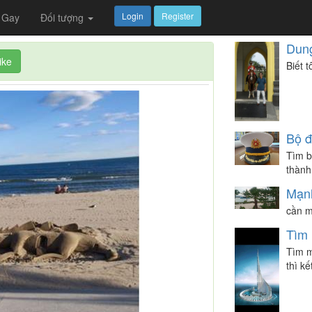
Login
Register
Gay
Đối tượng
Dun
ike
Biết 
Bộ đ
Tìm b
thành 
Mạn
cần m
Tìm 
Tìm m
thì kế