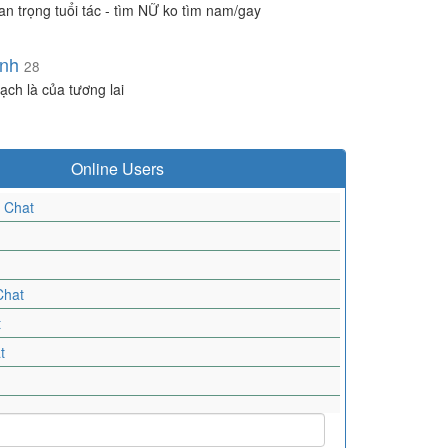
an trọng tuổi tác - tìm NỮ ko tìm nam/gay
nh
28
ạch là của tương lai
Online Users
-
Chat
Chat
t
t
t