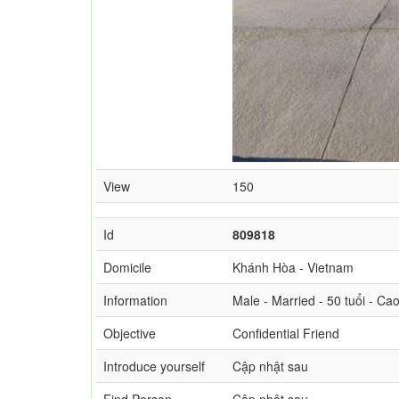
View
150
Id
809818
Domicile
Khánh Hòa - Vietnam
Information
Male - Married - 50 tuổi - C
Objective
Confidential Friend
Introduce yourself
Cập nhật sau