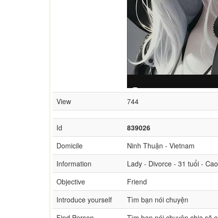
View
744
Id
839026
Domicile
Ninh Thuận - Vietnam
Information
Lady - Divorce - 31 tuổi - C
Objective
Friend
Introduce yourself
Tìm bạn nói chuyện
Find Person
Tìm bạn nói chuyện chia sẽ 