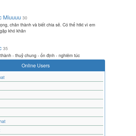
c Miuuuu
30
rọng, chân thành và biết chia sẻ. Có thể htkt vì em
gặp khó khăn
c
35
thành - thuỷ chung - ổn định - nghiêm túc
Online Users
at
hat
t