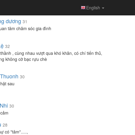
English
ng dương
31
quan tâm chăm sóc gia đình
Lệ
32
thầnh , cùng nhau vượt qua khó khăn, có chí tiến thủ,
ng không cờ bạc rựu chè
 Thuonh
30
hật sau
Nhi
30
 cảm
u
28
ự có "tâm".....,