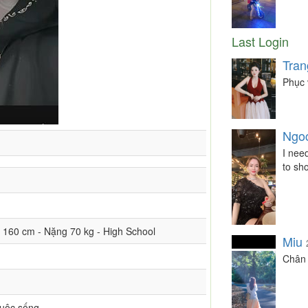
Last Login
Tran
Phục 
Ngo
I nee
to sh
ao 160 cm - Nặng 70 kg - High School
Miu
Chân 
cuộc sống