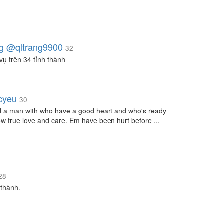
g @qltrang9900
32
vụ trên 34 tỉnh thành
cyeu
30
d a man with who have a good heart and who's ready
ow true love and care. Em have been hurt before ...
28
thành.