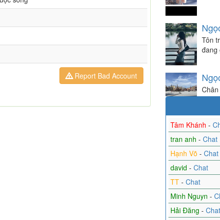
Ngọ
Tôn t
đang 
Ngọ
Report Bad Account
Chân 
Tâm Khánh
-
Ch
tran anh
-
Chat
Hạnh Võ
-
Chat
david
-
Chat
TT
-
Chat
Minh Nguyn
-
C
Hải Đăng
-
Cha