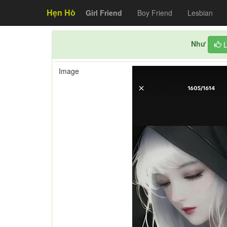
Hẹn Hò
Girl Friend
Boy Friend
Lesbian
Như
L
Image