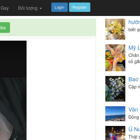
Login
Register
Gay
Đối tượng
hướ
ike
biết 
Mỹ 
Chân 
cố gắ
Bao
Cập n
Vân 
Đồng
Ú N
Thật s