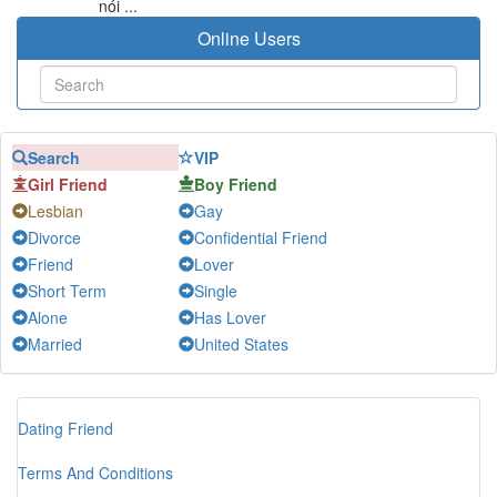
nói ...
Online Users
Search
VIP
Girl Friend
Boy Friend
Lesbian
Gay
Divorce
Confidential Friend
Friend
Lover
Short Term
Single
Alone
Has Lover
Married
United States
Dating Friend
Terms And Conditions