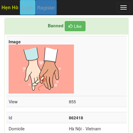
Hẹn Hò
Login
Register
Togg
navig
Banned
Like
Image
View
855
Id
862418
Domicile
Hà Nội - Vietnam