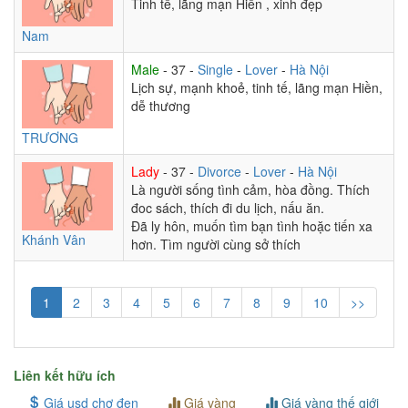
Tinh tế, lãng mạn Hiền , xinh đẹp
Nam
Male
- 37 -
Single
-
Lover
-
Hà Nội
Lịch sự, mạnh khoẻ, tinh tế, lãng mạn Hiền,
dễ thương
TRƯƠNG
Lady
- 37 -
Divorce
-
Lover
-
Hà Nội
Là người sống tình cảm, hòa đồng. Thích
đoc sách, thích đi du lịch, nấu ăn.
Đã ly hôn, muốn tìm bạn tình hoặc tiến xa
Khánh Vân
hơn. Tìm người cùng sở thích
1
2
3
4
5
6
7
8
9
10
>>
Liên kết hữu ích
Giá usd chợ đen
Giá vàng
Giá vàng thế giới