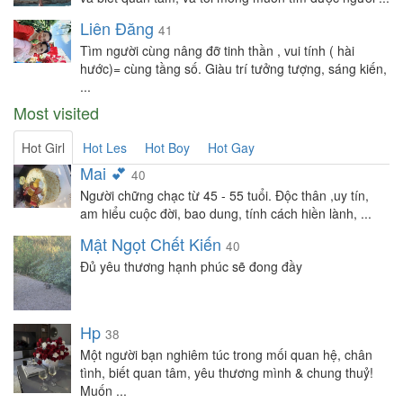
Liên Đăng
41
Tìm người cùng nâng đỡ tinh thần , vui tính ( hài
hước)= cùng tầng số. Giàu trí tưởng tượng, sáng kiến,
...
Most visited
Hot Girl
Hot Les
Hot Boy
Hot Gay
Mai 💕
40
Người chững chạc từ 45 - 55 tuổi. Độc thân ,uy tín,
am hiểu cuộc đời, bao dung, tính cách hiền lành, ...
Mật Ngọt Chết Kiến
40
Đủ yêu thương hạnh phúc sẽ đong đầy
Hp
38
Một người bạn nghiêm túc trong mối quan hệ, chân
tình, biết quan tâm, yêu thương mình & chung thuỷ!
Muốn ...