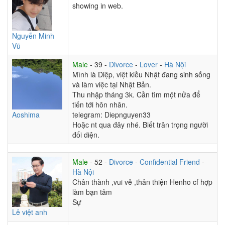
showing in web.
Nguyễn Minh
Vũ
Male
- 39 -
Divorce
-
Lover
-
Hà Nội
Mình là Diệp, việt kiều Nhật đang sinh sống
và làm việc tại Nhật Bản.
Thu nhập tháng 3k. Cần tìm một nửa để
tiến tới hôn nhân.
Aoshima
telegram: Diepnguyen33
Hoặc nt qua đây nhé. Biết trân trọng người
đối diện.
Male
- 52 -
Divorce
-
Confidential Friend
-
Hà Nội
Chân thành ,vui vẻ ,thân thiện Henho cf hợp
làm bạn tâm
Sự
Lê việt anh