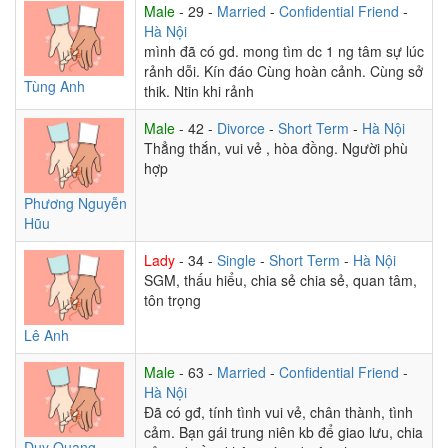
Male
- 29 -
Married
-
Confidential Friend
-
Hà Nội
mình đã có gd. mong tìm dc 1 ng tâm sự lúc
rảnh dỗi. Kín đáo Cùng hoàn cảnh. Cùng sở
Tùng Anh
thik. Ntin khi rảnh
Male
- 42 -
Divorce
-
Short Term
-
Hà Nội
Thẳng thắn, vui vẻ , hòa đồng. Người phù
hợp
Phương Nguyễn
Hũu
Lady
- 34 -
Single
-
Short Term
-
Hà Nội
SGM, thấu hiểu, chia sẻ chia sẻ, quan tâm,
tôn trọng
Lê Anh
Male
- 63 -
Married
-
Confidential Friend
-
Hà Nội
Đã có gđ, tính tình vui vẻ, chân thành, tình
cảm. Bạn gái trung niên kb để giao lưu, chia
Duy Quang