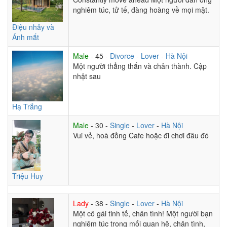
nghiêm túc, tử tế, đàng hoàng về mọi mặt.
Điệu nhảy và
Ánh mắt
Male
- 45 -
Divorce
-
Lover
-
Hà Nội
Một người thẳng thắn và chân thành. Cập
nhật sau
Hạ Trắng
Male
- 30 -
Single
-
Lover
-
Hà Nội
Vui vẻ, hoà đồng Cafe hoặc đi chơi đâu đó
Triệu Huy
Lady
- 38 -
Single
-
Lover
-
Hà Nội
Một cô gái tinh tế, chân tình! Một người bạn
nghiêm túc trong mối quan hệ, chân tình,