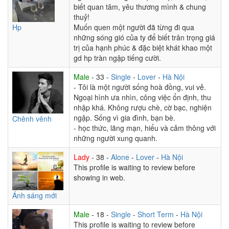
biết quan tâm, yêu thương mình & chung
thuỷ!
Hp
Muốn quen một người đã từng đi qua
những sóng gió của ty để biết trân trọng giá
trị của hạnh phúc & đặc biệt khát khao một
gd hp tràn ngập tiếng cười.
Male
- 33 -
Single
-
Lover
-
Hà Nội
- Tôi là một người sống hoà đồng, vui vẻ.
Ngoại hình ưa nhìn, công việc ổn định, thu
nhập khá. Không rượu chè, cờ bạc, nghiện
ngập. Sống vì gia đình, bạn bè.
Chênh vênh
- học thức, lãng mạn, hiểu và cảm thông với
những người xung quanh.
Lady
- 38 -
Alone
-
Lover
-
Hà Nội
This profile is waiting to review before
showing in web.
Ánh sáng mới
Male
- 18 -
Single
-
Short Term
-
Hà Nội
This profile is waiting to review before