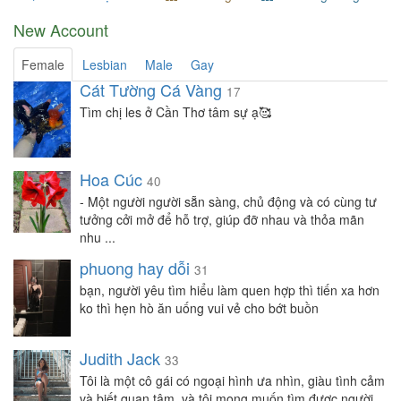
New Account
Female
Lesbian
Male
Gay
Cát Tường Cá Vàng
17
Tìm chị les ở Cần Thơ tâm sự ạ🥰
Hoa Cúc
40
- Một người người sẵn sàng, chủ động và có cùng tư
tưởng cởi mở để hỗ trợ, giúp đỡ nhau và thỏa mãn
nhu ...
phuong hay dỗi
31
bạn, người yêu tìm hiểu làm quen hợp thì tiến xa hơn
ko thì hẹn hò ăn uống vui vẻ cho bớt buồn
Judith Jack
33
Tôi là một cô gái có ngoại hình ưa nhìn, giàu tình cảm
và biết quan tâm, và tôi mong muốn tìm được người ...