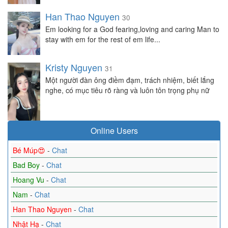
Han Thao Nguyen
30
Em looking for a God fearing,loving and caring Man to
stay with em for the rest of em life...
Kristy Nguyen
31
Một người đàn ông điềm đạm, trách nhiệm, biết lắng
nghe, có mục tiêu rõ ràng và luôn tôn trọng phụ nữ
Online Users
Bé Múp😍
-
Chat
Bad Boy
-
Chat
Hoang Vu
-
Chat
Nam
-
Chat
Han Thao Nguyen
-
Chat
Nhật Hạ
-
Chat