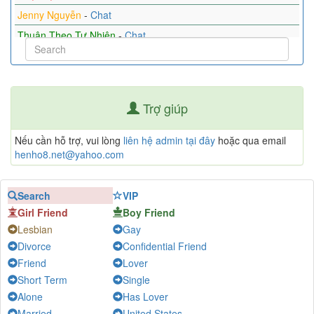
Jenny Nguyễn
-
Chat
Thuận Theo Tự Nhiên
-
Chat
Long
-
Chat
Tìm anh
-
Chat
Mật Ngọt Chết Kiến
-
Chat
Trợ giúp
Kim bạch kim
-
Chat
Bo
-
Chat
Nếu cần hỗ trợ, vui lòng
liên hệ admin tại đây
hoặc qua email
henho8.net@yahoo.com
Đóm
-
Chat
Minh
-
Chat
Search
VIP
Peaceful
-
Chat
Girl Friend
Boy Friend
Lesbian
Gay
Divorce
Confidential Friend
Friend
Lover
Short Term
Single
Alone
Has Lover
Married
United States