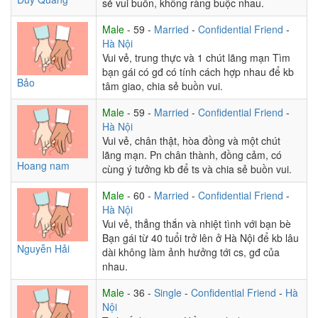
sẻ vui buồn, không ràng buộc nhau.
Male
- 59 -
Married
-
Confidential Friend
-
Hà Nội
Vui vẻ, trung thực và 1 chút lãng mạn Tìm
bạn gái có gđ có tính cách hợp nhau để kb
Bảo
tâm giao, chia sẻ buồn vui.
Male
- 59 -
Married
-
Confidential Friend
-
Hà Nội
Vui vẻ, chân thật, hòa đồng và một chút
lãng mạn. Pn chân thành, đồng cảm, có
Hoang nam
cùng ý tưởng kb để ts và chia sẻ buồn vui.
Male
- 60 -
Married
-
Confidential Friend
-
Hà Nội
Vui vẻ, thẳng thắn và nhiệt tình với bạn bè
Bạn gái từ 40 tuổi trở lên ở Hà Nội để kb lâu
Nguyễn Hải
dài không làm ảnh hưởng tới cs, gđ của
nhau.
Male
- 36 -
Single
-
Confidential Friend
-
Hà
Nội