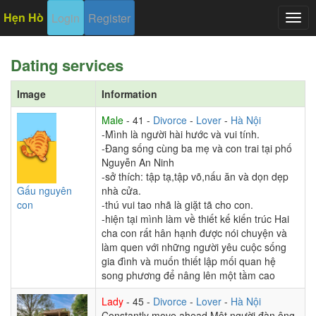
Hẹn Hò
Login
Register
Togg
navig
Dating services
Image
Information
Male
- 41 -
Divorce
-
Lover
-
Hà Nội
-Mình là người hài hước và vui tính.
-Đang sống cùng ba mẹ và con trai tại phố
Nguyễn An Ninh
-sở thích: tập tạ,tập võ,nấu ăn và dọn dẹp
Gấu nguyên
nhà cửa.
con
-thú vui tao nhã là giặt tã cho con.
-hiện tại mình làm về thiết kế kiến trúc Hai
cha con rất hân hạnh được nói chuyện và
làm quen với những người yêu cuộc sống
gia đình và muốn thiết lập mối quan hệ
song phương để nâng lên một tầm cao
Lady
- 45 -
Divorce
-
Lover
-
Hà Nội
Constantly move ahead Một người đàn ông