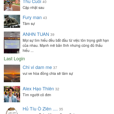
Thu Cuối
40
Cập nhật sau
Fury man
43
Tâm sự
ANHN TUAN
39
Mọi sự tìm hiểu đều bắt đầu từ việc tôn trọng giới hạn
của nhau. Mạnh mẽ bản lĩnh nhưng cũng đủ thấu
hiểu ...
Last Login
Chi vi dam me
37
vui ve hòa đồng chia sẽ tâm sự
Alex Hạo Thiên
32
Tìm người cô đơn
Hủ Tíu Ò Ziên ....
35