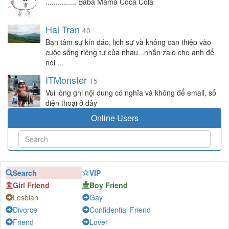
............... Baba Mama Coca Cola
Hai Tran
40
Bạn tâm sự kín đáo, lịch sự và không can thiệp vào
cuộc sống riêng tư của nhau...nhắn zalo cho anh để
nói ...
ITMonster
15
Vui lòng ghi nội dung có nghĩa và không để email, số
điện thoại ở đây
Online Users
Search
VIP
Girl Friend
Boy Friend
Lesbian
Gay
Divorce
Confidential Friend
Friend
Lover