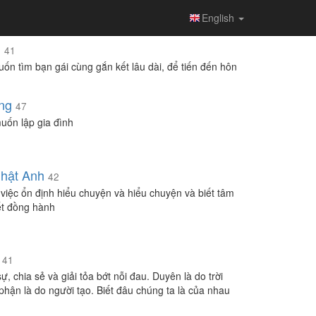
English
m
41
uốn tìm bạn gái cùng gắn kết lâu dài, để tiến đến hôn
ng
47
uốn lập gia đình
Nhật Anh
42
việc ổn định hiểu chuyện và hiểu chuyện và biết tâm
ết đồng hành
41
, chia sẻ và giải tỏa bớt nỗi đau. Duyên là do trời
 phận là do người tạo. Biết đâu chúng ta là của nhau