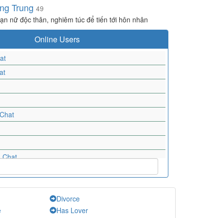
ng Trung
49
ạn nữ độc thân, nghiêm túc để tiến tới hôn nhân
Online Users
at
at
Chat
-
Chat
-
Chat
Divorce
-
Chat
e
Has Lover