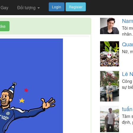
Login
Register
Gay
Đối tượng
Na
ike
Tôi m
nhân.
Qua
Nữ, m
Lê 
Công 
sự bi
tuấn
Tâm sự
định,