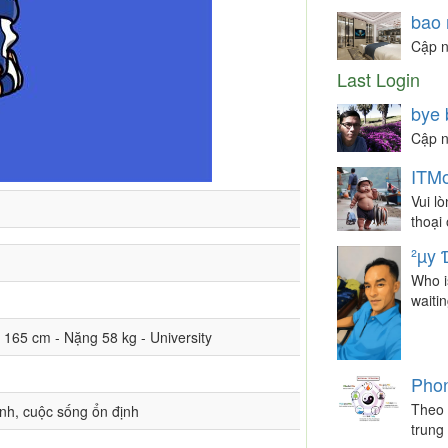
bao 
Cập n
Last Login
bye 
Cập n
ITMo
Vui l
thoại
²µy 
Who i
waiti
o 165 cm - Nặng 58 kg - University
Phon
Theo 
ình, cuộc sống ổn định
trung 