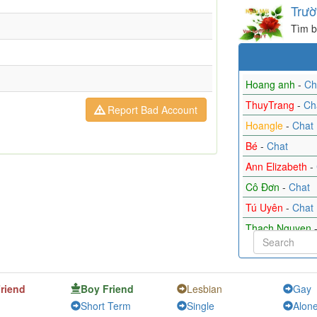
Trườ
Tìm b
Hoang anh
-
Ch
ThuyTrang
-
Ch
Report Bad Account
Hoangle
-
Chat
Bé
-
Chat
Ann Elizabeth
-
Cô Đơn
-
Chat
Tú Uyên
-
Chat
Thach Nguyen
Tiểu Màn Thầu
Hạnh Võ
-
Chat
Friend
Boy Friend
Lesbian
Gay
²µy Ɗãřℓing° 🆘
Short Term
Single
Alon
TB
-
Chat