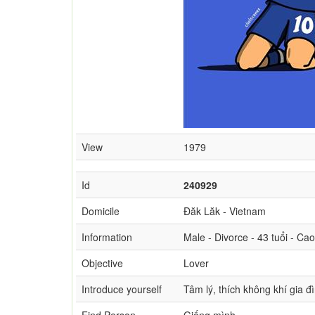
View
1979
Id
240929
Domicile
Đăk Lăk - Vietnam
Information
Male - Divorce - 43 tuổi - Ca
Objective
Lover
Introduce yourself
Tâm lý, thích không khí gia đ