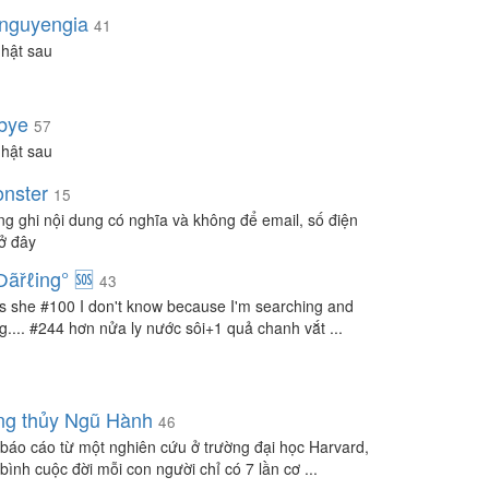
nguyengia
41
hật sau
bye
57
hật sau
nster
15
òng ghi nội dung có nghĩa và không để email, số điện
 ở đây
Ɗãřℓing° 🆘
43
s she #100 I don't know because I'm searching and
ng.... #244 hơn nửa ly nước sôi+1 quả chanh vắt ...
g thủy Ngũ Hành
46
báo cáo từ một nghiên cứu ở trường đại học Harvard,
bình cuộc đời mỗi con người chỉ có 7 lần cơ ...