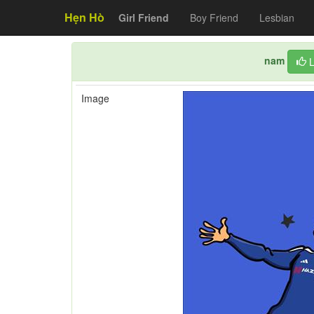
Hẹn Hò
Girl Friend
Boy Friend
Lesbian
nam
L
Image