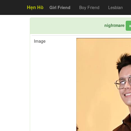
Hẹn Hò
Girl Friend
Boy Friend
Lesbian
nightmare
Image