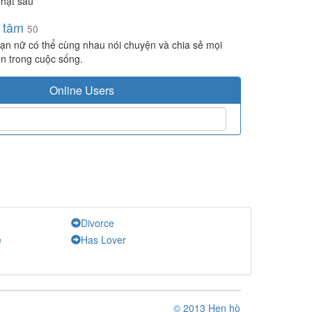
hật sau
h tâm
50
ạn nữ có thể cùng nhau nói chuyện và chia sẻ mọi
n trong cuộc sống.
Online Users
Divorce
e
Has Lover
© 2013 Hẹn hò