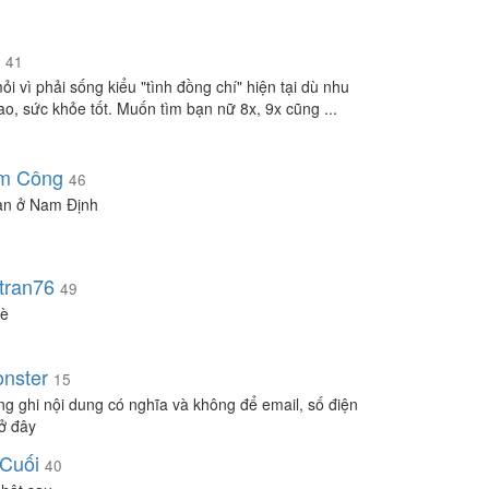
n
41
ỏi vì phải sống kiểu "tình đồng chí" hiện tại dù nhu
ao, sức khỏe tốt. Muốn tìm bạn nữ 8x, 9x cũng ...
m Công
46
ạn ở Nam Định
tran76
49
è
nster
15
òng ghi nội dung có nghĩa và không để email, số điện
 ở đây
Cuối
40