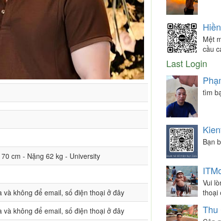
Hiề
Mệt m
cầu c
Last Login
Phạ
tìm b
Kien
Bạn b
 170 cm - Nặng 62 kg - University
ITMo
Vui l
thoại
a và không để email, số điện thoại ở đây
Thu 
a và không để email, số điện thoại ở đây