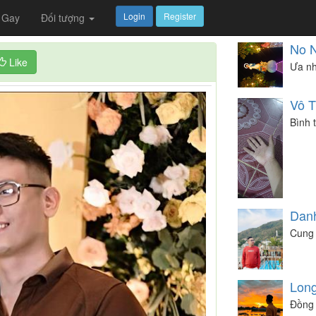
Login
Register
Gay
Đối tượng
No 
Like
Ưa nh
Vô 
Bình 
Dan
Cung 
Lon
Đồng 