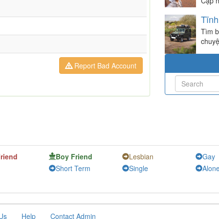
Cập n
Tĩn
Tìm b
chuyệ
Report Bad Account
Friend
Boy Friend
Lesbian
Gay
Short Term
Single
Alon
Us
Help
Contact Admin