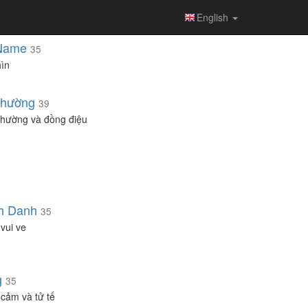
English
Name
35
ìn
Thường
39
thường và đồng điệu
h Danh
35
vui ve
g
35
cảm và tử tế