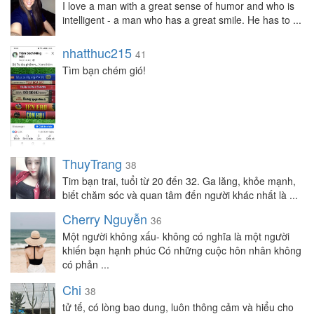
I love a man with a great sense of humor and who is
intelligent - a man who has a great smile. He has to ...
nhatthuc215
41
Tìm bạn chém gió!
ThuyTrang
38
Tim bạn trai, tuổi từ 20 đến 32. Ga lăng, khỏe mạnh,
biết chăm sóc và quan tâm đến người khác nhất là ...
Cherry Nguyễn
36
Một người không xấu- không có nghĩa là một người
khiến bạn hạnh phúc Có những cuộc hôn nhân không
có phản ...
Chi
38
tử tế, có lòng bao dung, luôn thông cảm và hiểu cho