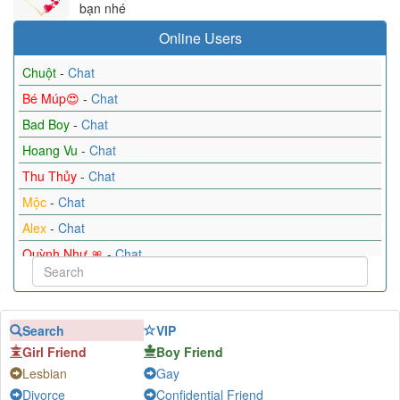
bạn nhé
Online Users
Chuột
-
Chat
Bé Múp😍
-
Chat
Bad Boy
-
Chat
Hoang Vu
-
Chat
Thu Thủy
-
Chat
Mộc
-
Chat
Alex
-
Chat
Quỳnh Như 🎀
-
Chat
Cactus
-
Chat
Jenny Nguyễn
-
Chat
Search
VIP
Nam
-
Chat
Girl Friend
Boy Friend
Trâm Anh
-
Chat
Lesbian
Gay
Yann
-
Chat
Divorce
Confidential Friend