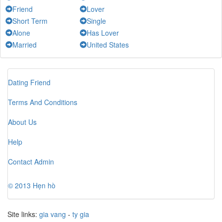
Cô bé chubby
-
Chat
Friend
Lover
5 Râu
-
Chat
Short Term
Single
Alone
Has Lover
bang truong
-
Chat
Married
United States
Rosemary
-
Chat
Sanda Hanh Pham
-
Chat
Khair
-
Chat
Dating Friend
Jean
-
Chat
Terms And Conditions
Hiền
-
Chat
Rachel McAdam
-
Chat
About Us
Thu Ngọc
-
Chat
Help
Trang
-
Chat
Contact Admin
© 2013 Hẹn hò
Site links:
gia vang
-
ty gia