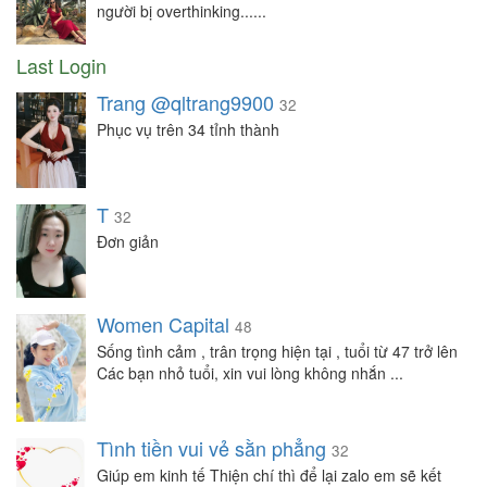
người bị overthinking......
Last Login
Trang @qltrang9900
32
Phục vụ trên 34 tỉnh thành
T
32
Đơn giản
Women Capital
48
Sống tình cảm , trân trọng hiện tại , tuổi từ 47 trở lên
Các bạn nhỏ tuổi, xin vui lòng không nhắn ...
Tình tiền vui vẻ sằn phẳng
32
Giúp em kinh tế Thiện chí thì để lại zalo em sẽ kết