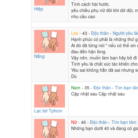
Tính cách hài hước.
Hiệp
Xấu kệ tui
:
Đời ko sợ thương thầm nhớ trộm 
19:25
yêu chiều phụ nữ đôi khi dữ dội, 
nhu cầu cao
Xấu kệ tui
:
19:24
Les
- 43 -
Độc thân
-
Người yêu lâ
Hạnh phúc có phải là những thứ g
Huế
:
hãy giữ lại những gì họ để lại là cách tốt
19:08
Ai đó đã từng nói " nếu có thể xi
Huế
:
họ đã quay đi là họ muốn quên mình.có 
đau đến hận lòng.
19:07
Nắng
Hiếu
:
Đường không đi mọc đầy cỏ dại, người k
Vậy nên, muốn làm bạn hãy bỏ đi c
19:02
Tình yêu là chất xúc tác khiến cho
Huế
:
ní nói và hét hò chẳng ai nghe ai thấu c
19:00
Yêu sai không hẵn đã sai nhưng s
Dù
Huế
:
người ta bên chồng con rồi.hãy chúc phúc
18:58
Phiêu Phong
:
Nhưng mọi ng vẫn nhớ e, mong 
18:58
Nam
- 35 -
Độc thân
-
Tìm bạn tâ
Phiêu Phong
:
Có thể bên chồng con
18:58
Cập nhật sau Cập nhật sau
Phiêu Phong
:
Anh biết e đang đâu đó bên tr
18:57
Phiêu Phong
:
Rồi biến mất ko tung tích
18:57
Phiêu Phong
:
Như 1 điềm báo trc, em đã tới
18:56
Lạc bờ Tphcm
Phiêu Phong
:
Bài này có lời của anh đấy ^^
18:56
Huế
:
hôi hok coi x xờ x mô
Nữ
- 46 -
Độc thân
-
Tìm bạn tâm
18:54
Phiêu Phong
:
Thư giãn nhớ ^^
Những bạn dưới 40 và đang có gia
18:52
Phiêu Phong
:
Lil kani
18:52