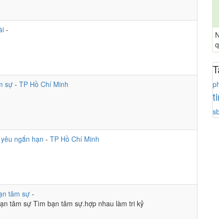
tch?v=65Gi_UwgY7k&list=RD65Gi_UwgY7k&start_radio=1
ay bay trên đường
ài
-
m chút thời gian ^^
N
cho, Gia cát phiêu chưa đủ nghiên cứu kỹ
q
đấu sing
T
ha
đau nhất
p
m sự
-
TP Hồ Chí Minh
 khốn
t
g khúc tinh tuyền ^^
s
g
 giàu có lên
 yêu ngắn hạn
-
TP Hồ Chí Minh
c
ạn tâm sự
-
bạn tâm sự Tìm bạn tâm sự.hợp nhau làm tri kỷ