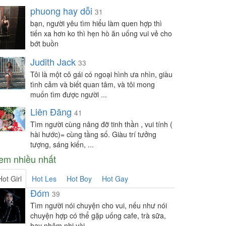
Đại Dương
-
Chat
phuong hay dỗi
31
Xuân hạ
-
Chat
bạn, người yêu tìm hiểu làm quen hợp thì
tran anh
-
Chat
tiến xa hơn ko thì hẹn hò ăn uống vui vẻ cho
bớt buồn
Toan
-
Chat
Judith Jack
Ny
-
Chat
33
Tôi là một cô gái có ngoại hình ưa nhìn, giàu
Nam
-
Chat
tình cảm và biết quan tâm, và tôi mong
Tuấn
-
Chat
muốn tìm được người ...
HH
-
Chat
Liên Đăng
41
Mina
-
Chat
Tìm người cùng nâng đỡ tinh thần , vui tính (
hài hước)= cùng tầng số. Giàu trí tưởng
hunter.l nguyeb
-
Chat
tượng, sáng kiến, ...
Yuri
-
Chat
em nhiều nhất
PQ
-
Chat
Hot Girl
Hot Les
Hot Boy
Hot Gay
mango-a-go-go...
-
Chat
Đóm
NQH
-
Chat
39
Tìm người nói chuyện cho vui, nếu như nói
NCHa
-
Chat
chuyện hợp có thể gặp uống cafe, trà sữa,
Anh
-
Chat
hay nhâm nhi vài ...