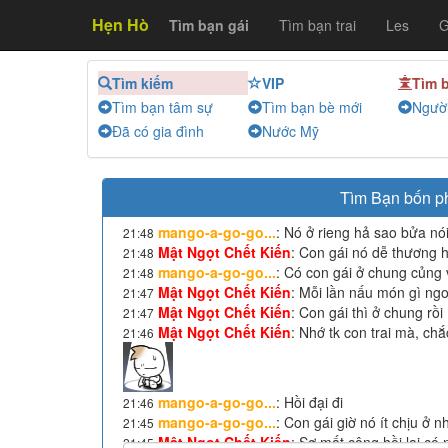
Hẹn Hò
Tìm bạn gái
Tìm bạn trai
Les
G
Tìm kiếm
VIP
Tìm 
Tìm bạn tâm sự
Tìm bạn bè mới
Người
Đã có gia đình
Nước Mỹ
Tìm Bạn bốn p
mango-a-go-go...
:
Nó ở rieng hả sao bửa nó
21:48
Mật Ngọt Chết Kiến
:
Con gái nó dễ thương h
21:48
mango-a-go-go...
:
Có con gái ở chung củng 
21:48
Mật Ngọt Chết Kiến
:
Mỗi lần nấu món gì ngon
21:47
Mật Ngọt Chết Kiến
:
Con gái thì ở chung rồi
21:47
Mật Ngọt Chết Kiến
:
Nhớ tk con trai mà, chắ
21:46
mango-a-go-go...
:
Hồi đại đi
21:46
mango-a-go-go...
:
Con gái giờ nó ít chịu ở n
21:45
Mật Ngọt Chết Kiến
:
Sợ mất công hồi lại có 
21:45