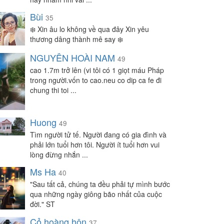
Silent
-
Chat
Bùi
35
jenny
-
Chat
❄️ Xin âu lo không về qua đây Xin yêu
thương dâng thành mê say ❄️
DDDD
-
Chat
Quỳnh Như 🎀
-
Chat
NGUYỄN HOÀI NAM
49
minhhoang
-
Chat
cao 1.7m trở lên (vi tôi có 1 giọt máu Pháp
trong người.vốn to cao.neu co dip ca fe đi
Văn Tâm
-
Chat
chung thi toi ...
Ông già hn
-
Chat
khoảng lặng
-
Chat
Huong
49
Bơ
-
Chat
Tìm người tử tế. Người đang có gia đình và
May
-
Chat
phải lớn tuổi hơn tôi. Người ít tuổi hơn vui
lòng đừng nhắn ...
Alone Codon
-
Chat
Ms Ha
Ngoc Anh
-
Chat
40
"Sau tất cả, chúng ta đều phải tự mình bước
H'ren
-
Chat
qua những ngày giông bão nhất của cuộc
Hoàng tuấn
-
Chat
đời." ST
Vy
-
Chat
Cỏ hoàng hôn
37