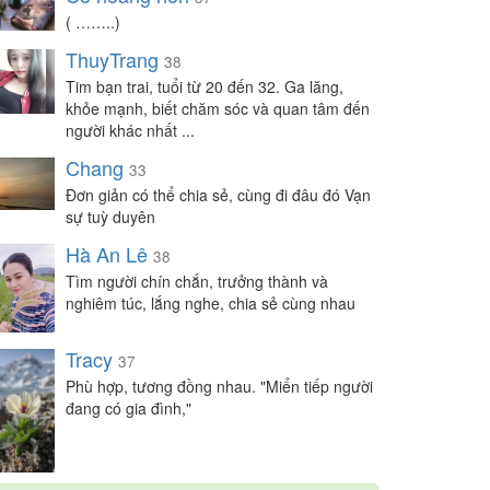
An Le
-
Chat
( ……..)
Lê
-
Chat
ThuyTrang
38
Trần Minh Long
-
Chat
Tim bạn trai, tuổi từ 20 đến 32. Ga lăng,
CÔ BÉ THÁNG 2
-
Chat
khỏe mạnh, biết chăm sóc và quan tâm đến
người khác nhất ...
Vũ
-
Chat
Chang
Miền Cát Trắng_18 🇻🇳🇻🇳🇻🇳
-
Chat
33
Đơn giản có thể chia sẻ, cùng đi đâu đó Vạn
Dung nguyen
-
Chat
sự tuỳ duyên
Nắng Nè
-
Chat
Hà An Lê
38
tìm gì nơi đây
-
Chat
Tìm người chín chắn, trưởng thành và
Kuroooo
-
Chat
nghiêm túc, lắng nghe, chia sẻ cùng nhau
Tieutot Vodanh
-
Chat
Tracy
37
Phù hợp, tương đồng nhau. "Miển tiếp người
đang có gia đình,"