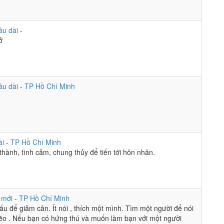
âu dài
-
ở
nghe em.
:
co be nao dam dam ma ham ham ko hi
nghe em.
:
âu dài
-
TP Hồ Chí Minh
nghe em.
:
 telegram @honganhxx2
ài
-
TP Hồ Chí Minh
hành, tình cảm, chung thủy để tiến tới hôn nhân.
ỉ còn vài trang giấy
ho quen với nồng cay
 mới
-
TP Hồ Chí Minh
u để giảm cân. Ít nói , thích một mình. Tìm một người để nói
Cho quen với nồng cay
lẽo . Nếu bạn có hứng thú và muốn làm bạn với một người