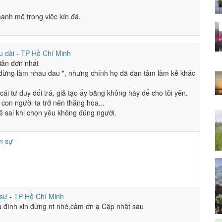
, chỉ sợ lòng hết cả cảm xúc yêu
mạnh mẽ trong viêc kín đá.
u dài
-
TP Hồ Chí Minh
iản đơn nhất
 nhất roiif Hiếu nhỡ
n đừng làm nhau đau ", nhưng chính họ đã đan tâm làm kẻ khác
tuyệt thực tới chít họ cũng có quan tâm đâu mà
hông qua lại thời gian sẽ quên
ái tư duy dối trá, giả tạo ấy bằng không hãy để cho tôi yên.
 con người ta trở nên thăng hoa...
ả
ẽ sai khi chọn yêu không đúng người.
 và vui vẻ lên ní oi.
e 1 ngày trở lại
m sự
-
ời Âu
 đã sống đã quật khởi
 sự
-
TP Hồ Chí Minh
 đình xin đừng nt nhé,cảm ơn ạ Cập nhật sau