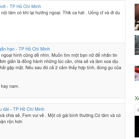
mới
-
TP Hồ Chí Minh
 nội tâm có khi lại hướng ngoại. Thik ca hát . Uống cf và đi du
ời
ộng ghê
gắn hạn
-
TP Hồ Chí Minh
và ngoại hình cũng dễ nhìn. Muốn tìm một bạn nữ để nhắn tin
đơn giản là đồng hành những lúc cần, chia sẻ và làm xoa dịu
phải gặp mặt. Nếu sau đó cả 2 cảm thấy hợp tính, đúng gu của
ở đây
, hay nam.
X
ềm
u dài
-
TP Hồ Chí Minh
và chia sẻ. Fem vui vẻ . Một cô gái bình thường.Có tâm và có
ôi
bận rộn hơn
uốt nữa