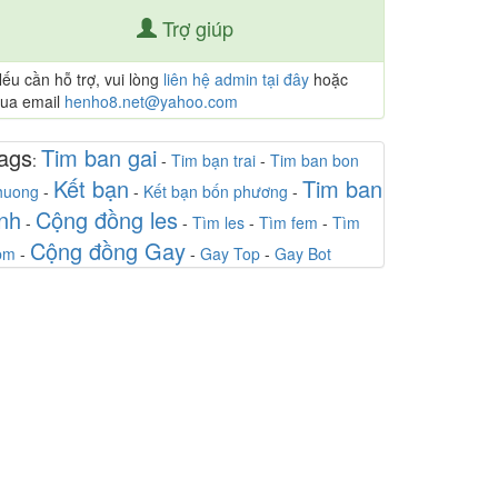
Trợ giúp
ếu cần hỗ trợ, vui lòng
liên hệ admin tại đây
hoặc
ua email
henho8.net@yahoo.com
ags
Tim ban gai
:
-
Tim bạn trai
-
Tim ban bon
Kết bạn
Tim ban
huong
-
-
Kết bạn bốn phương
-
inh
Cộng đồng les
-
-
Tìm les
-
Tìm fem
-
Tìm
Cộng đồng Gay
bm
-
-
Gay Top
-
Gay Bot