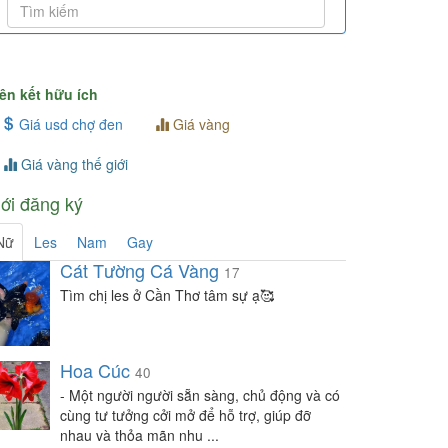
Tìm bạn
-
Chat
GL
-
Chat
Mưa và nắng
-
Chat
ên kết hữu ích
Hp
-
Chat
Giá usd chợ đen
Giá vàng
Minh
-
Chat
Giá vàng thế giới
Vy
-
Chat
CK
-
Chat
ới đăng ký
trung nam
-
Chat
Nữ
Les
Nam
Gay
Đẹp Lão
-
Chat
Cát Tường Cá Vàng
17
Ngọc Miuuuu
-
Chat
Tìm chị les ở Cần Thơ tâm sự ạ🥰
Kai
-
Chat
Hoàng Hôn
-
Chat
Hoa Cúc
Phố Không Tên
-
Chat
40
- Một người người sẵn sàng, chủ động và có
Trời vẫn còn xanh như anh còn có em
-
Chat
cùng tư tưởng cởi mở để hỗ trợ, giúp đỡ
Linh
-
Chat
nhau và thỏa mãn nhu ...