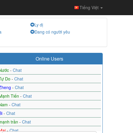
Tiếng Việt
Ly dị
a
Đang có người yêu
Online Users
Nước
-
Chat
Tự Do
-
Chat
Zheng
-
Chat
Mạnh Tiến
-
Chat
Nam
-
Chat
Bi
-
Chat
mạnh trần
-
Chat
Mai
-
Chat