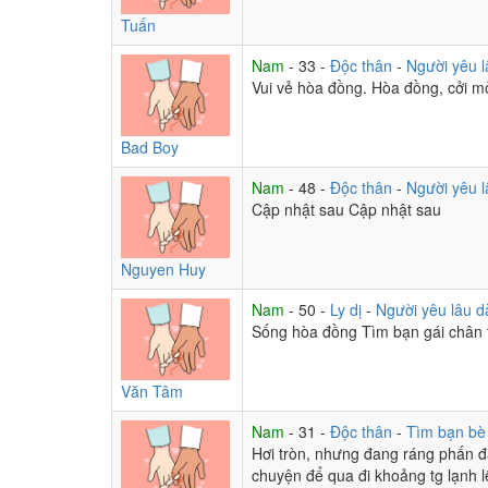
Nhật Hạ
:
zì là trúng gió
18:17
Tuấn
Tuấn Anh
:
Mua vé số 33 ra 34 mị ơi
18:06
Nam
- 33 -
Độc thân
-
Người yêu l
Vui vẻ hòa đồng. Hòa đồng, cởi m
em ak mình về bên nhau cùng hạnh phúc 
18:05
Bad Boy
em ak mình về bên nhau cùng hạnh phúc 
18:04
Nam
- 48 -
Độc thân
-
Người yêu l
Cập nhật sau Cập nhật sau
em ak mình về bên nhau cùng hạnh phúc 
18:02
Tiểu Băng Băng
:
Anh nhắn cho em nha anh
18:01
Nguyen Huy
Nhật Hạ
:
bủi chìu mát mẻ
17:48
Nam
- 50 -
Ly dị
-
Người yêu lâu d
Sống hòa đồng Tìm bạn gái chân t
Nhật Hạ
:
Yêu cho thấy bao lâu đài
Ch
17:47
Văn Tâm
Nhật Hạ
:
Yêu cho biết sao đêm dài
C
17:47
Nam
- 31 -
Độc thân
-
Tìm bạn bè
Hơi tròn, nhưng đang ráng phấn đấ
Nhật Hạ
:
Yêu cho biết sao đêm dài
17:46
chuyện để qua đi khoảng tg lạnh 