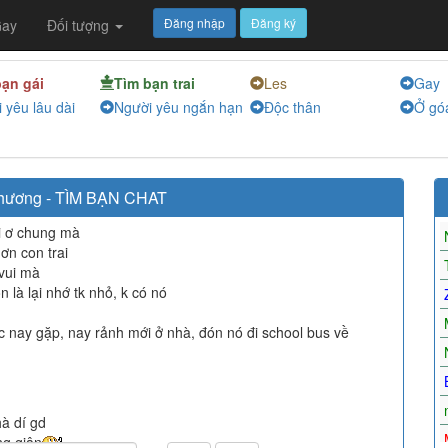
Đăng nhập
Đăng ký
ay
Đối tượng
bạn gái
Tìm bạn trai
Les
Gay
 yêu lâu dài
Người yêu ngắn hạn
Độc thân
Ở gó
hương
-
TÌM BẠN CHAT
i ơ chung mà
ơn con trai
vui mà
 là lại nhớ tk nhỏ, k có nó
c nay gặp, nay rảnh mới ở nhà, đón nó đi school bus về
hà dí gd
ng giận