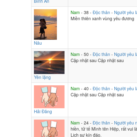
Bình An
mango-a-go-go...
:
Người ơi
21:15
Nam
- 38 -
Độc thân
-
Người yêu l
mango-a-go-go...
:
Người ơi
21:15
Miền thiên xanh vùng yêu đương
mango-a-go-go...
:
Có ai hôn
21:13
mango-a-go-go...
:
Be real. The right people 
21:13
mango-a-go-go...
:
21:13
Nâu
Vương Ngọc Linh
:
Nam
- 50 -
Độc thân
-
Người yêu l
21:03
Cập nhật sau Cập nhật sau
Huế
:
ngủ thôi các tềnh đồng chí
20:50
Phiêu Phong
:
Anh gác màn đây, ai có gì thì a
20:10
Yên lặng
Phiêu Phong
:
Chúc các thiên thần mang tên g
20:10
Phiêu Phong
:
Kèo đồng banh, toàn trận cho
20:09
Nam
- 40 -
Độc thân
-
Người yêu l
Charizard
:
Chẳng thấy ai ngang qua đây! Nhổ
19:47
Cập nhật sau Cập nhật sau
Charizard
:
Thời gian xao đu đưa. Để đầu tui 2
19:43
Hải Đăng
Nam
- 24 -
Độc thân
-
Người yêu 
KION
:
19:38
hiền, tử tế Mình tên Hiệp, rất vui
Lịch sự kín đáo.
KION
:
Xấu nói chuẩn lém: I love u
19:38