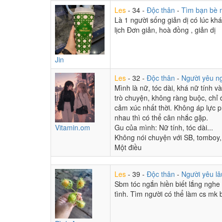
mango-a-go-go...
:
Póp đích Con Kiến 🐜🐜🐜
21:40
Les
- 34 -
Độc thân
-
Tìm bạn bè 
Mật Ngọt Chết Kiến
Là 1 người sống giản dị có lúc khá
:
Mà k dám viết thư trả l
21:37
lịch Đơn giản, hoà đồng , giản dị
Mật Ngọt Chết Kiến
:
Nhận dc thư mà cảm đ
21:36
Jin
mango-a-go-go...
:
Ta về nấu nước pha trà ☕️
21:35
Les
- 32 -
Độc thân
-
Người yêu n
mango-a-go-go...
:
21:32
Mình là nữ, tóc dài, khá nữ tính 
mango-a-go-go...
:
Nghe mình hát 🎶
trò chuyện, không ràng buộc, chỉ 
21:23
cảm xúc nhất thời. Không áp lực 
mango-a-go-go...
:
Có mắm nào hôn
21:22
nhau thì có thể cân nhắc gặp.
Vitamin.om
Gu của mình: Nữ tính, tóc dài...
mango-a-go-go...
:
Mà sao nổi nhớ vẫn còn 
21:22
Không nói chuyện với SB, tomboy
Một điều
mango-a-go-go...
:
Tháng ba đỏ rực bên th
21:21
Les
- 39 -
Độc thân
-
Người yêu lâ
Sbm tóc ngắn hiền biết lắng nghe 
mango-a-go-go...
:
Vì tôi đã biết tự sưởi ấm t
21:18
tình. Tìm người có thể làm cs mk 
mango-a-go-go...
:
Gió chuyển mùa ko còn b
21:18
mango-a-go-go...
:
Tôi về nắng đã đi chơi
21:16