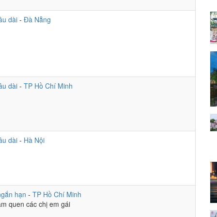
âu dài
-
Đà Nẵng
are drawn to honesty, not perfection.
âu dài
-
TP Hồ Chí Minh
lo trực tiếp nhé ^^
ọi tới ^^
 Indo nhé
âu dài
-
Hà Nội
 dùm tui vài cọng tóc
 thứ tóc
ngắn hạn
-
TP Hồ Chí Minh
 làm quen các chị em gái