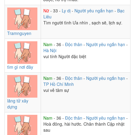
Nữ
- 33 -
Ly dị
-
Người yêu ngắn hạn
-
Bạc
Liêu
Tìm người tình Ưa nhìn , sạch sẽ, lịch sự.
Tramnguyen
Nam
- 36 -
Độc thân
-
Người yêu ngắn hạn
-
Hà Nội
vui tính Người đặc biệt
tìm gì nơi đây
Nam
- 36 -
Độc thân
-
Người yêu ngắn hạn
-
TP Hồ Chí Minh
vui vẻ tâm sự
lãng tử xây
dựng
Nam
- 36 -
Độc thân
-
Người yêu ngắn hạn
-
Hoà đông, hài hước. Chân thành Cập nhật
sau