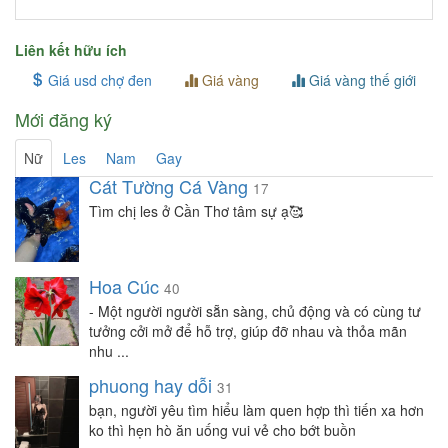
Liên kết hữu ích
Giá usd chợ đen
Giá vàng
Giá vàng thế giới
Mới đăng ký
Nữ
Les
Nam
Gay
Cát Tường Cá Vàng
17
Tìm chị les ở Cần Thơ tâm sự ạ🥰
Hoa Cúc
40
- Một người người sẵn sàng, chủ động và có cùng tư
tưởng cởi mở để hỗ trợ, giúp đỡ nhau và thỏa mãn
nhu ...
phuong hay dỗi
31
bạn, người yêu tìm hiểu làm quen hợp thì tiến xa hơn
ko thì hẹn hò ăn uống vui vẻ cho bớt buồn