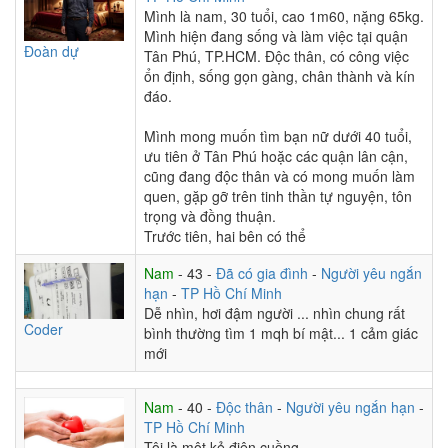
Mình là nam, 30 tuổi, cao 1m60, nặng 65kg.
Mình hiện đang sống và làm việc tại quận
Đoàn dự
Tân Phú, TP.HCM. Độc thân, có công việc
ổn định, sống gọn gàng, chân thành và kín
đáo.
Mình mong muốn tìm bạn nữ dưới 40 tuổi,
ưu tiên ở Tân Phú hoặc các quận lân cận,
cũng đang độc thân và có mong muốn làm
quen, gặp gỡ trên tinh thần tự nguyện, tôn
trọng và đồng thuận.
Trước tiên, hai bên có thể
Nam
- 43 -
Đã có gia đình
-
Người yêu ngắn
hạn
-
TP Hồ Chí Minh
Dễ nhìn, hơi đậm người ... nhìn chung rất
Coder
bình thường tìm 1 mqh bí mật... 1 cảm giác
mới
Nam
- 40 -
Độc thân
-
Người yêu ngắn hạn
-
TP Hồ Chí Minh
Tôi là một kẻ điên cuồng