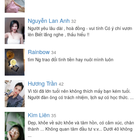
Nguyễn Lan Anh
32
Người yêu lâu dài , hoà đồng - vui tính Có ý chí vươn
lên Biết lắng nghe , thấu hiểu !!
Rainbow
34
tìm Ng trao đổi tình tiền hay nuôi mình luôn
Hương Trần
42
Vì tôi đã lớn tuổi nên không thích mấy bạn kém tuổi.
Người đàn ông có trách nhiệm, lịch sự có học thức. ...
Kim Liên
35
Đẹp, khỏe về sức khỏe và tâm hồn, có cảm xúc, chân
thành ... Không quan tâm đầu tư v.v... Dưới 40 không
...