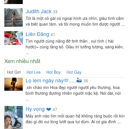
Judith Jack
33
Tôi là một cô gái có ngoại hình ưa nhìn, giàu tình cảm
và biết quan tâm, và tôi mong muốn tìm được người ...
Liên Đăng
41
Tìm người cùng nâng đỡ tinh thần , vui tính ( hài
hước)= cùng tầng số. Giàu trí tưởng tượng, sáng kiến,
...
Xem nhiều nhất
Hot Girl
Hot Les
Hot Boy
Hot Gay
Lọ lem ngày này🫶.....🏜️
35
.xin chào mn Hoa đẹp người người yêu thương, hoa
bình thương đương nhiên người mặc kệ. Nói dài, nói
...
Hy vọng ❤️
47
Mấy anh nào tìm mối quan hệ không ràng buộc rồi kín
đáo gì đó vui lòng lướt qua tui dùm. Ai có gia đình ...