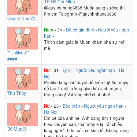
TP Hồ Chí Minh
@quynhnhune6868 Muốn sung sướng thì
tìm em Telegram @quynhnhune6868
Quỳnh Như 🦋
Nam
- 34 -
Đã có gia đình
-
Người yêu ngắn
hạn
-
Thích cảm giác lạ Muốn khám phá sự mới
mẻ
**Unitiyou**
####
Nữ
- 31 -
Ly dị
-
Người yêu ngắn hạn
-
Hà
Nội
Profile đang chờ duyệt để hiển thị! Xét duyệt
để tạo 1 môi trường giao lưu lành mạnh,
Thu Thủy
trong sáng! Vui lòng chờ chút nhé!
Nữ
- 23 -
Độc thân
-
Người yêu ngắn hạn
-
Hà Nội
Em bé của anh nè. Anh đang tìm 1 người
hiểu chuyện sao, thật may e lại rất chiều
Bé Múp😍
lòng người. Lớn tuổi, có kinh tế. Không ràng
buộc, hỗ trợ nhau.