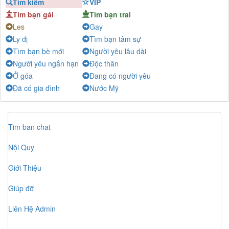
Tìm kiếm
VIP
Nam khỏe
-
Chat
Tìm bạn gái
Tìm bạn trai
Zero
-
Chat
Les
Gay
anh xinh
-
Chat
Ly dị
Tìm bạn tâm sự
Nguyen Thanh Nh
-
Chat
Tìm bạn bè mới
Người yêu lâu dài
Long
-
Chat
Người yêu ngắn hạn
Độc thân
Ở góa
Đang có người yêu
mango-a-go-go...
-
Chat
Đã có gia đình
Nước Mỹ
Quỳnh Như 🦋
-
Chat
Nông Văn Zền
-
Chat
lãng tử xây dựng
-
Chat
Tim ban chat
Nguyen Van Nam
-
Chat
Nội Quy
Quang Diệu
-
Chat
Nguyễn Lan Anh
-
Chat
Giới Thiệu
**Unitiyou** ##
-
Chat
Giúp đỡ
Liên Hệ Admin