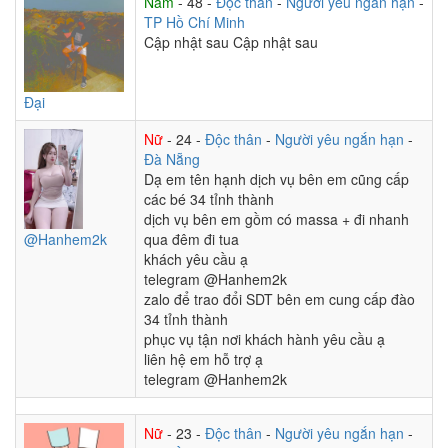
Nam
- 48 -
Độc thân
-
Người yêu ngắn hạn
-
TP Hồ Chí Minh
Cập nhật sau Cập nhật sau
Đại
Nữ
- 24 -
Độc thân
-
Người yêu ngắn hạn
-
Đà Nẵng
Dạ em tên hạnh dịch vụ bên em cũng cấp
các bé 34 tỉnh thành
dịch vụ bên em gồm có massa + đi nhanh
@Hanhem2k
qua đêm đi tua
khách yêu cầu ạ
telegram @Hanhem2k
zalo để trao đổi SDT bên em cung cấp đào
34 tỉnh thành
phục vụ tận nơi khách hành yêu cầu ạ
liên hệ em hỗ trợ ạ
telegram @Hanhem2k
Nữ
- 23 -
Độc thân
-
Người yêu ngắn hạn
-