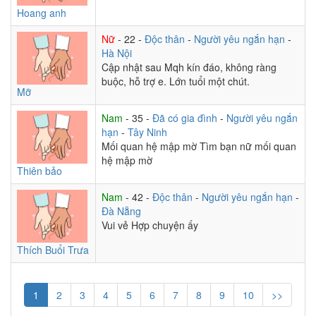
Hoang anh
Nữ
- 22 -
Độc thân
-
Người yêu ngắn hạn
-
Hà Nội
Cập nhật sau Mqh kín đáo, không ràng
buộc, hỗ trợ e. Lớn tuổi một chút.
Mỡ
Nam
- 35 -
Đã có gia đình
-
Người yêu ngắn
hạn
-
Tây Ninh
Mối quan hệ mập mờ Tìm bạn nữ mối quan
hệ mập mờ
Thiên bảo
Nam
- 42 -
Độc thân
-
Người yêu ngắn hạn
-
Đà Nẵng
Vui vẻ Hợp chuyện ấy
Thích Buổi Trưa
1
2
3
4
5
6
7
8
9
10
>>