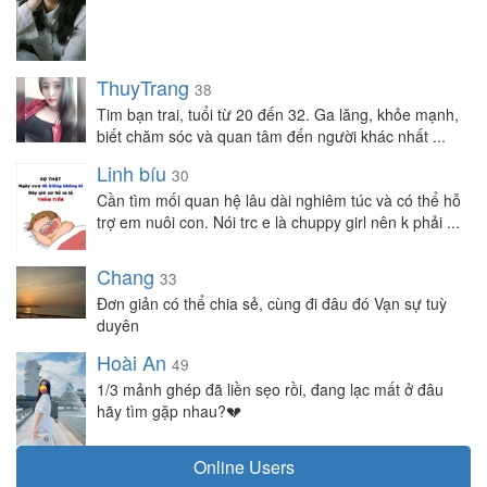
ThuyTrang
38
Tim bạn trai, tuổi từ 20 đến 32. Ga lăng, khỏe mạnh,
biết chăm sóc và quan tâm đến người khác nhất ...
Linh bíu
30
Cần tìm mối quan hệ lâu dài nghiêm túc và có thể hỗ
trợ em nuôi con. Nói trc e là chuppy girl nên k phải ...
Chang
33
Đơn giản có thể chia sẻ, cùng đi đâu đó Vạn sự tuỳ
duyên
Hoài An
49
1/3 mảnh ghép đã liền sẹo rồi, đang lạc mất ở đâu
hãy tìm gặp nhau?💔
Online Users