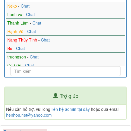
Neko
-
Chat
hanh vu
-
Chat
Thanh Lâm
-
Chat
Hạnh Võ
-
Chat
Nắng Thủy Tinh
-
Chat
Bé
-
Chat
truongson
-
Chat
Cô Đơn
-
Chat
Bảo Minh
-
Chat
nguyentuan
-
Chat
Conan
-
Chat
Trợ giúp
Jenny Nguyễn
-
Chat
Bình minh
-
Chat
Nếu cần hỗ trợ, vui lòng
liên hệ admin tại đây
hoặc qua email
henho8.net@yahoo.com
Hoang tu lang man
-
Chat
Toan
-
Chat