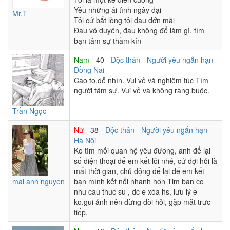
Yêu những ái tình ngây dại
Mr.T
Tôi cứ bắt lòng tôi đau đớn mãi
Đau vô duyên, đau không để làm gì. tìm
bạn tâm sự thầm kín
Nam
- 40 -
Độc thân
-
Người yêu ngắn hạn
-
Đồng Nai
Cao to,dễ nhìn. Vui vẻ và nghiêm túc Tìm
người tâm sự. Vui vẻ và không ràng buộc.
Trần Ngọc
Nữ
- 38 -
Độc thân
-
Người yêu ngắn hạn
-
Hà Nội
Ko tìm mối quan hệ yêu đương, anh để lại
số điện thoại để em kết lỗi nhé, cứ đợi hỏi là
mất thời gian, chủ động để lại để em kết
mai anh nguyen
bạn mình kết nối nhanh hơn Tim ban co
nhu cau thuc su , dc e xóa hs, lưu lý e
ko.gui ảnh nên đừng đòi hỏi, gặp măt trưc
tiếp,