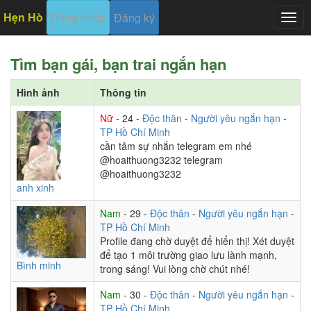
Hẹn Hò
Đăng nhập
Đăng ký
Togg
navig
Tìm bạn gái, bạn trai ngắn hạn
Hình ảnh
Thông tin
Nữ
- 24 -
Độc thân
-
Người yêu ngắn hạn
-
TP Hồ Chí Minh
cần tâm sự nhắn telegram em nhé
@hoaithuong3232 telegram
@hoaithuong3232
anh xinh
Nam
- 29 -
Độc thân
-
Người yêu ngắn hạn
-
TP Hồ Chí Minh
Profile đang chờ duyệt để hiển thị! Xét duyệt
để tạo 1 môi trường giao lưu lành mạnh,
Bình minh
trong sáng! Vui lòng chờ chút nhé!
Nam
- 30 -
Độc thân
-
Người yêu ngắn hạn
-
TP Hồ Chí Minh