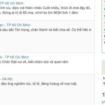
TP Hồ Chí Minh
tính xíu, đam mê thiên nhiên Cười nhiều, thích đi chơi đây đó,
ốc. Đừng ai rủ đi KS nha, mình ko tìm MQH tình 1 đêm
hạn
-
TP Hồ Chí Minh
 sâu sắc Tôn trọng, chân thành và biết chia sẻ. Có thể htkt vì
ài
-
TP Hồ Chí Minh
ệc Chân thật vui vẻ, biết chăm sóc và quan tâm
N
i
-
Hà Nội
q
đàn ông nghiêm túc, tử tế, đàng hoàng về mọi mặt.
T
p