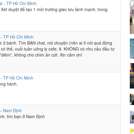
ài
-
TP Hồ Chí Minh
! Xét duyệt để tạo 1 môi trường giao lưu lành mạnh, trong
ự
-
TP Hồ Chí Minh
e 3 bánh. Tìm BẠN chat, nói chuyện (nên ai ít nói quá đừng
u có thể, cuối tuần uống ly cafe, 8. KHÔNG có nhu cầu đầu tư
"diêm", không cho chim ăn cứt. Xin cảm ơn!
i
-
TP Hồ Chí Minh
đồng hành.
i
-
Nam Định
ịnh. tìm bạn ở Nam Định