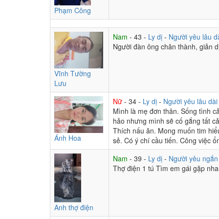
Phạm Công
Nam
- 43 -
Ly dị
-
Người yêu lâu d
Người đàn ông chân thành, giản dị 
Vĩnh Tường
Lưu
Nữ
- 34 -
Ly dị
-
Người yêu lâu dà
Mình là mẹ đơn thân. Sống tình c
hảo nhưng mình sẽ cố gắng tất cả 
Thích nấu ăn. Mong muốn tim hiểu
Ánh Hoa
sẻ. Có ý chí cầu tiến. Công việc ổ
Nam
- 39 -
Ly dị
-
Người yêu ngắ
Thợ điện 1 tú Tìm em gái gặp nha
Anh thợ điện