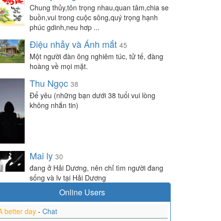
Chung thủy,tôn trọng nhau,quan tâm,chia se
buồn,vui trong cuộc sông,quý trọng hạnh
phúc gdinh,neu hơp ...
Điệu nhảy và Ánh mắt
45
Một người đàn ông nghiêm túc, tử tế, đàng
hoàng về mọi mặt.
Thu Ngọc
38
Để yêu (những bạn dưới 38 tuổi vui lòng
không nhắn tin)
Mai ly
30
đang ở Hải Dương, nên chỉ tìm người đang
sống và lv tại Hải Dương
Online Users
A better day
-
Chat