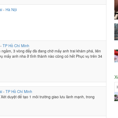
ài
-
Hà Nội
i
-
TP Hồ Chí Minh
 ngầm, 3 vòng đẩy đà đang chờ mấy anh trai khám phá, liên
ụ mấy anh nha ở tỉnh thành nào cũng có hết Phục vụ trên 34
X
ài
-
TP Hồ Chí Minh
! Xét duyệt để tạo 1 môi trường giao lưu lành mạnh, trong