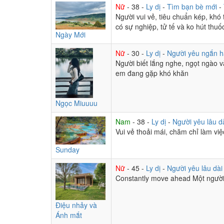
Nữ
- 38 -
Ly dị
-
Tìm bạn bè mới
-
Người vui vẻ, tiêu chuẩn kép, khó 
có sự nghiệp, tử tế và ko hút thu
Ngày Mới
Nữ
- 30 -
Ly dị
-
Người yêu ngắn 
Người biết lắng nghe, ngọt ngào và
em đang gặp khó khăn
Ngọc Miuuuu
Nam
- 38 -
Ly dị
-
Người yêu lâu d
Vui vẻ thoải mái, chăm chỉ làm vi
Sunday
Nữ
- 45 -
Ly dị
-
Người yêu lâu dà
Constantly move ahead Một người 
Điệu nhảy và
Ánh mắt