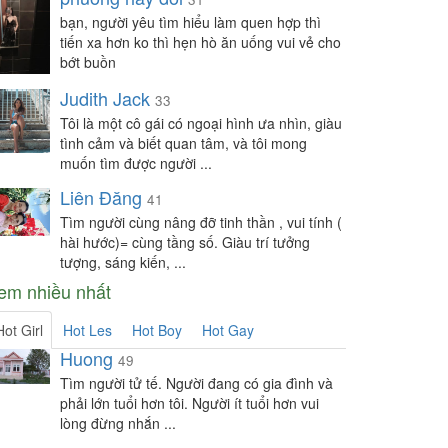
bạn, người yêu tìm hiểu làm quen hợp thì
tiến xa hơn ko thì hẹn hò ăn uống vui vẻ cho
bớt buồn
Judith Jack
33
Tôi là một cô gái có ngoại hình ưa nhìn, giàu
tình cảm và biết quan tâm, và tôi mong
muốn tìm được người ...
Liên Đăng
41
Tìm người cùng nâng đỡ tinh thần , vui tính (
hài hước)= cùng tầng số. Giàu trí tưởng
tượng, sáng kiến, ...
em nhiều nhất
Hot Girl
Hot Les
Hot Boy
Hot Gay
Huong
49
Tìm người tử tế. Người đang có gia đình và
phải lớn tuổi hơn tôi. Người ít tuổi hơn vui
lòng đừng nhắn ...