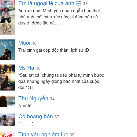
Em là ngoại lệ của anh 🤣
38
Anh xa nhớ, Mình yêu nhau ngắn hạn thôi
nhé anh, bởi cảm xúc này, ai đảm bảo sẽ
duy trì được lâu nè. ...
Muối
46
Trai xinh gái đẹp độc thân, lịch sự :D
Ms Ha
40
"Sau tất cả, chúng ta đều phải tự mình bước
qua những ngày giông bão nhất của cuộc
đời." ST
Thu Nguyễn
34
Như tôi
Cỏ hoàng hôn
37
( ……..)
Tình yêu nghiêm tuc
39