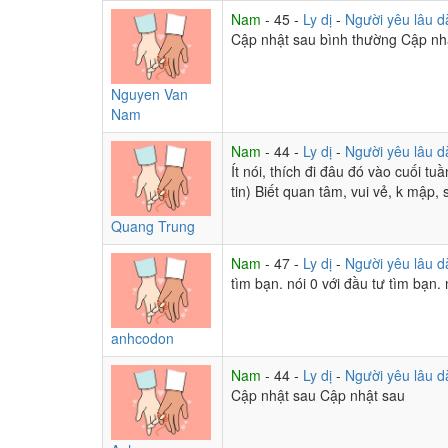
Nam
- 45 -
Ly dị
-
Người yêu lâu d
Cập nhật sau bình thường Cập nhậ
Nguyen Van
Nam
Nam
- 44 -
Ly dị
-
Người yêu lâu d
Ít nói, thích đi đâu đó vào cuối t
tin) Biết quan tâm, vui vẻ, k mập
Quang Trung
Nam
- 47 -
Ly dị
-
Người yêu lâu d
tìm bạn. nói 0 với đầu tư tìm bạn. 
anhcodon
Nam
- 44 -
Ly dị
-
Người yêu lâu d
Cập nhật sau Cập nhật sau