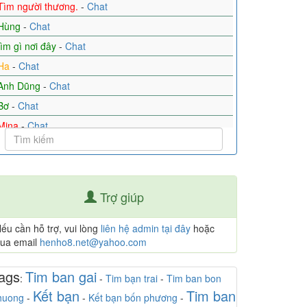
Tìm người thương.
-
Chat
Hùng
-
Chat
tìm gì nơi đây
-
Chat
Ha
-
Chat
Anh Dũng
-
Chat
Bơ
-
Chat
Mina
-
Chat
lúa gạo
-
Chat
💞 Ngọc Trâm 💞
-
Chat
Quỳnh Như 🎀
-
Chat
Trợ giúp
Phạm Công
-
Chat
Chênh vênh
-
Chat
ếu cần hỗ trợ, vui lòng
liên hệ admin tại đây
hoặc
ua email
henho8.net@yahoo.com
khuyết tật tìm vợ khỏe xx
-
Chat
Jenny Nguyễn
-
Chat
ags
Tim ban gai
:
-
Tim bạn trai
-
Tim ban bon
Hoang - Hà Nội
-
Chat
Kết bạn
Tim ban
huong
-
-
Kết bạn bốn phương
-
Hoa Mai
-
Chat