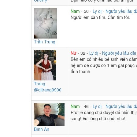
Nam
- 50 -
Ly dị
-
Người yêu lâu d
Người em cần tìm. Cần tìm tôi.
Trần Trung
Nữ
- 32 -
Ly dị
-
Người yêu lâu dà
Bên em có nhiều bé sinh viên dâm
hệ em để được có 1 em gái phục v
tỉnh thành
Trang
@qltrang9900
Nam
- 46 -
Ly dị
-
Người yêu lâu d
Profile đang chờ duyệt để hiển thị
sáng! Vui lòng chờ chút nhé!
Bình An