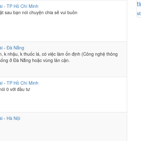
t
ài
-
TP Hồ Chí Minh
t sau bạn nói chuyện chia sẻ vui buồn
s
ài
-
Đà Nẵng
uần, k nhậu, k thuốc lá, có việc làm ổn định (Công nghệ thông
, sống ở Đà Nẵng hoặc vùng lân cận.
ài
-
TP Hồ Chí Minh
nói 0 với đầu tư
ài
-
Hà Nội