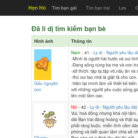
Hẹn Hò
Tìm bạn gái
Tìm bạn trai
Les
G
Đã li dị tìm kiếm bạn bè
Hình ảnh
Thông tin
Nam
- 41 -
Ly dị
-
Người yêu lâu d
-Mình là người hài hước và vui tín
-Đang sống cùng ba mẹ và con tra
-sở thích: tập tạ,tập võ,nấu ăn và
-thú vui tao nhã là giặt tã cho con.
Gấu nguyên
-hiện tại mình làm về thiết kế ki
con
với những người yêu cuộc sống gi
lên một tầm cao
Nữ
- 42 -
Ly dị
-
Người yêu lâu dà
Vui, hoà đồng nhưng khá nội tâm. 
dài Bạn trai đàng hoàng và thật s
phải ràng buộc, miễn tình cảm dà
phóng và biết quan tâm chia sẻ c
Cherry
Bạn nào có ý định lâu dài thì gửi