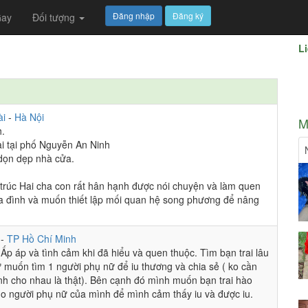
Đăng nhập
Đăng ký
ay
Đối tượng
Li
ài
-
Hà Nội
M
h.
i tại phố Nguyễn An Ninh
 dọn dẹp nhà cửa.
ến trúc Hai cha con rất hân hạnh được nói chuyện và làm quen
a đình và muốn thiết lập mối quan hệ song phương để nâng
i
-
TP Hồ Chí Minh
Ấp áp và tình cảm khi đã hiểu và quen thuộc. Tìm bạn trai lâu
ự muốn tìm 1 người phụ nữ để iu thương và chia sẻ ( ko cần
nh cho nhau là thật). Bên cạnh đó mình muốn bạn trai hào
ho người phụ nữ của mình để mình cảm thấy iu và được iu.