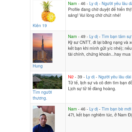
Nam
- 46 -
Ly dị
-
Người yêu lâu d
Profile đang chờ duyệt để hiển thị
sáng! Vui lòng chờ chút nhé!
Kiên 19
Nam
- 49 -
Ly dị
-
Tìm bạn tâm s
Kỹ sư CNTT, đi lại bằng nạng và x
kết bạn khi mình gửi y/c nhé); nế
tài chính, chứng khoán...hay mua 
Hung
Nữ
- 39 -
Ly dị
-
Người yêu lâu dà
Tử tế, lịch sự và cô đơn tìm bạn 
Lịch sự tử tế đàng hoàng.
Tìm người
thương.
Nam
- 46 -
Ly dị
-
Tìm bạn bè mớ
47t, kết bạn nghiêm túc, ở Nam Đ