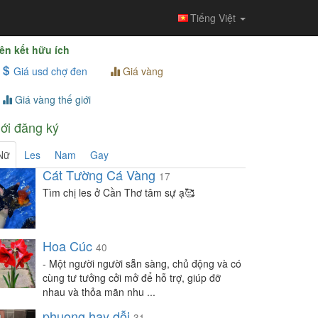
Tiếng Việt
ên kết hữu ích
Giá usd chợ đen
Giá vàng
Giá vàng thế giới
ới đăng ký
Nữ
Les
Nam
Gay
Cát Tường Cá Vàng
17
Tìm chị les ở Cần Thơ tâm sự ạ🥰
Hoa Cúc
40
- Một người người sẵn sàng, chủ động và có
cùng tư tưởng cởi mở để hỗ trợ, giúp đỡ
nhau và thỏa mãn nhu ...
phuong hay dỗi
31