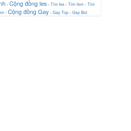
inh
Cộng đồng les
-
-
Tìm les
-
Tìm fem
-
Tìm
Tự Do
-
Chat
Cộng đồng Gay
bm
-
-
Gay Top
-
Gay Bot
Hạnh Võ
-
Chat
Song tử
-
Chat
Lang thang
-
Chat
pq
-
Chat
Huong Nguyen
-
Chat
Nguyen Van Nam
-
Chat
Nắng Nè
-
Chat
phong Anh
-
Chat
Thu Ngọc
-
Chat
Kevin
-
Chat
P Wang
-
Chat
Nhắn tin khi rảnh
-
Chat
Thuyền Gỗ
-
Chat
Vy
-
Chat