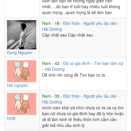
luôn làm bạn tới những ngày gian nan
nhất.....dù bạn ít tuổi hay nhiều tuổi không
quan trọng...quan trọng là sẽ làm bạn
Nam
- 18 -
Độc thân
-
Người yêu lâu dài
-
Hải Dương
Cập nhật sau Cập nhật sau
Dung Nguyen
Nam
- 42 -
Đã có gia đình
-
Tìm bạn tâm sự
-
Hải Dương
Dễ tính ntn cũng đk Tìm bạn nc ts
Hai nguyen
Nam
- 33 -
Độc thân
-
Người yêu lâu dài
-
Hải Dương
mình nam khá ưa nhìn chưa có vk và ny tìm
bạn nữ chưa có gia đình hay đã ly hôn hoặc
locla
ck đi làm kinh tế thiếu thốn tình cảm cần
giải toả nhu cầu sinh lý