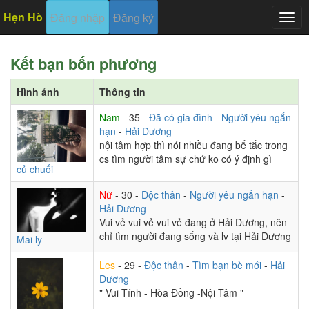
Hẹn Hò
Đăng nhập
Đăng ký
Togg
navig
Kết bạn bốn phương
Hình ảnh
Thông tin
Nam
- 35 -
Đã có gia đình
-
Người yêu ngắn
hạn
-
Hải Dương
nội tâm hợp thì nói nhiều đang bế tắc trong
cs tìm người tâm sự chứ ko có ý định gì
củ chuối
Nữ
- 30 -
Độc thân
-
Người yêu ngắn hạn
-
Hải Dương
Vui vẻ vui vẻ vui vẻ đang ở Hải Dương, nên
chỉ tìm người đang sống và lv tại Hải Dương
Mai ly
Les
- 29 -
Độc thân
-
Tìm bạn bè mới
-
Hải
Dương
" Vui Tính - Hòa Đồng -Nội Tâm "