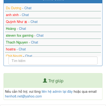
Du Dương
-
Chat
anh xinh
-
Chat
Quỳnh Như 🎀
-
Chat
Hoàng
-
Chat
steven fox gaming
-
Chat
Thach Nguyen
-
Chat
hoatra
-
Chat
Chờ Người
-
Chat
Như Mai
-
Chat
Quang Diệu
-
Chat
Điệu nhảy và Ánh mắt
-
Chat
Trợ giúp
Alone Codon
-
Chat
Hân
-
Chat
Nếu cần hỗ trợ, vui lòng
liên hệ admin tại đây
hoặc qua email
henho8.net@yahoo.com
Hoang tu lang man
-
Chat
Vinh
-
Chat