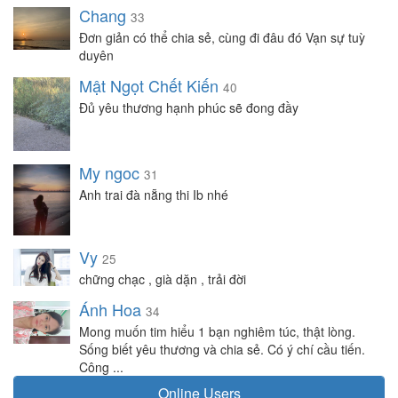
Chang
33
Đơn giản có thể chia sẻ, cùng đi đâu đó Vạn sự tuỳ
duyên
Mật Ngọt Chết Kiến
40
Đủ yêu thương hạnh phúc sẽ đong đầy
My ngoc
31
Anh trai đà nẵng thi Ib nhé
Vy
25
chững chạc , già dặn , trải đời
Ánh Hoa
34
Mong muốn tim hiểu 1 bạn nghiêm túc, thật lòng.
Sống biết yêu thương và chia sẻ. Có ý chí cầu tiến.
Công ...
Online Users