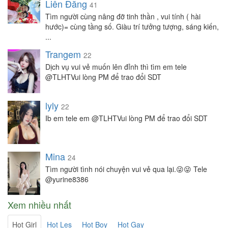
Liên Đăng
41
Tìm người cùng nâng đỡ tinh thần , vui tính ( hài
hước)= cùng tầng số. Giàu trí tưởng tượng, sáng kiến,
...
Trangem
22
Dịch vụ vui vẻ muốn lên đỉnh thì tìm em tele
@TLHTVui lòng PM để trao đổi SDT
lyly
22
Ib em tele em @TLHTVui lòng PM để trao đổi SDT
Mina
24
Tìm người tình nói chuyện vui vẻ qua lại.😜😜 Tele
@yurine8386
Xem nhiều nhất
Hot Girl
Hot Les
Hot Boy
Hot Gay