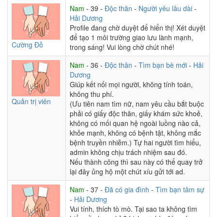
Nam
- 39 -
Độc thân
-
Người yêu lâu dài
-
Hải Dương
Profile đang chờ duyệt để hiển thị! Xét duyệt
để tạo 1 môi trường giao lưu lành mạnh,
Cường Đỗ
trong sáng! Vui lòng chờ chút nhé!
Nam
- 36 -
Độc thân
-
Tìm bạn bè mới
-
Hải
Dương
Giúp kết nối mọi người, không tính toán,
không thu phí.
Quản trị viên
(Ưu tiên nam tìm nữ, nam yêu cầu bắt buộc
phải có giấy độc thân, giấy khám sức khoẻ,
không có mối quan hệ ngoài luồng nào cả,
khỏe mạnh, không có bệnh tật, không mắc
bệnh truyền nhiễm.) Tự hai người tìm hiểu,
admin không chịu trách nhiệm sau đó.
Nếu thành công thì sau này có thể quay trở
lại đây ủng hộ một chút xíu gửi tới ad.
Nam
- 37 -
Đã có gia đình
-
Tìm bạn tâm sự
-
Hải Dương
Vui tính, thích tò mò. Tại sao ta không tìm