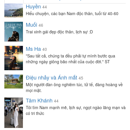
Huyền
44
Hiểu chuyện, các bạn Nam độc thân, tuổi từ 40-60
Muối
46
Trai xinh gái đẹp độc thân, lịch sự :D
Ms Ha
40
"Sau tất cả, chúng ta đều phải tự mình bước qua
những ngày giông bão nhất của cuộc đời." ST
Điệu nhảy và Ánh mắt
45
Một người đàn ông nghiêm túc, tử tế, đàng hoàng về
mọi mặt.
Tâm Khánh
44
Tôi tìm Nam mạnh mẽ, lịch sự, ngọt ngào lãng mạn và
có tri thức