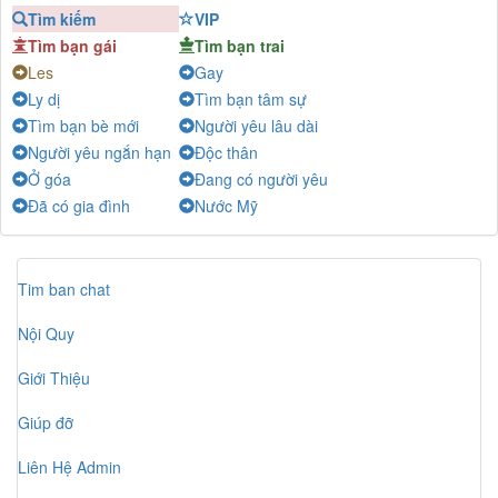
Tìm kiếm
VIP
Ngọc Phú
-
Chat
Tìm bạn gái
Tìm bạn trai
Tony Nguyen
-
Chat
Les
Gay
Ngày Mới
-
Chat
Ly dị
Tìm bạn tâm sự
Salonpas
-
Chat
Tìm bạn bè mới
Người yêu lâu dài
Hai_số_ phận
-
Chat
Người yêu ngắn hạn
Độc thân
Ở góa
Đang có người yêu
NCHa
-
Chat
Đã có gia đình
Nước Mỹ
Mưa Trái Mùa
-
Chat
Tim ban chat
Nội Quy
Giới Thiệu
Giúp đỡ
Liên Hệ Admin