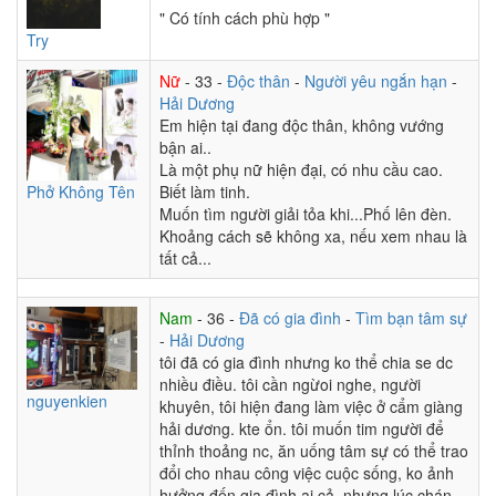
" Có tính cách phù hợp "
Try
Nữ
- 33 -
Độc thân
-
Người yêu ngắn hạn
-
Hải Dương
Em hiện tại đang độc thân, không vướng
bận ai..
Là một phụ nữ hiện đại, có nhu cầu cao.
Phở Không Tên
Biết làm tinh.
Muốn tìm người giải tỏa khi...Phố lên đèn.
Khoảng cách sẽ không xa, nếu xem nhau là
tất cả...
Nam
- 36 -
Đã có gia đình
-
Tìm bạn tâm sự
-
Hải Dương
tôi đã có gia đình nhưng ko thể chia se dc
nhiều điều. tôi cần ngừoi nghe, người
nguyenkien
khuyên, tôi hiện đang làm việc ở cẩm giàng
hải dương. kte ổn. tôi muốn tim người để
thỉnh thoảng nc, ăn uống tâm sự có thể trao
đổi cho nhau công việc cuộc sống, ko ảnh
hưởng đến gia đình ai cả. nhưng lúc chán