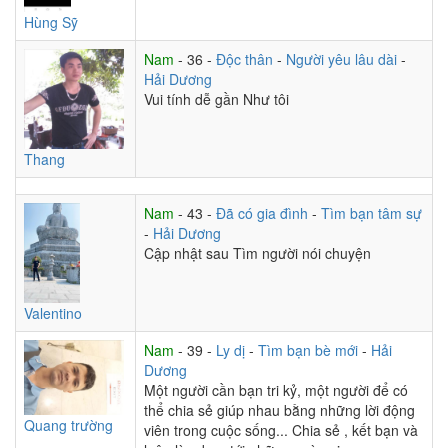
Hùng Sỹ
Nam
- 36 -
Độc thân
-
Người yêu lâu dài
-
Hải Dương
Vui tính dễ gần Như tôi
Thang
Nam
- 43 -
Đã có gia đình
-
Tìm bạn tâm sự
-
Hải Dương
Cập nhật sau Tìm người nói chuyện
Valentino
Nam
- 39 -
Ly dị
-
Tìm bạn bè mới
-
Hải
Dương
Một người cần bạn tri kỷ, một người để có
thể chia sẻ giúp nhau bằng những lời động
Quang trường
viên trong cuộc sống... Chia sẻ , kết bạn và