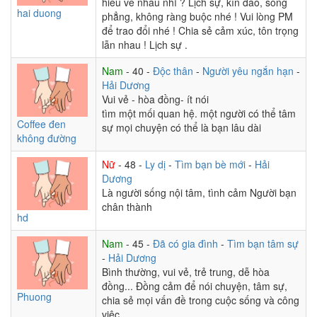
hiểu về nhau nhỉ ? Lịch sự, kín đáo, sòng
hai duong
phẳng, không ràng buộc nhé ! Vui lòng PM
để trao đổi nhé ! Chia sẻ cảm xúc, tôn trọng
lẫn nhau ! Lịch sự .
Nam
- 40 -
Độc thân
-
Người yêu ngắn hạn
-
Hải Dương
Vui vẻ - hòa đồng- ít nói
tìm một mối quan hệ. một người có thể tâm
Coffee đen
sự mọi chuyện có thể là bạn lâu dài
không đường
Nữ
- 48 -
Ly dị
-
Tìm bạn bè mới
-
Hải
Dương
Là người sống nội tâm, tình cảm Người bạn
chân thành
hd
Nam
- 45 -
Đã có gia đình
-
Tìm bạn tâm sự
-
Hải Dương
Bình thường, vui vẻ, trẻ trung, dễ hòa
đồng... Đồng cảm để nói chuyện, tâm sự,
Phuong
chia sẻ mọi vấn đề trong cuộc sống và công
việc...