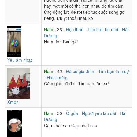
hay mệt mỏi có thể hẹn nhau để tìm cảm
ứng động lực để rồi tiếp tục cuộc sống gd
riêng. lưu ý: thoải mái, ko
Nam
- 36 -
Độc thân
-
Tìm bạn bè mới
-
Hải
Dương
Nam tính Bạn gái
Yêu âm nhạc
Nam
- 42 -
Đã có gia đình
-
Tìm bạn tâm sự
-
Hải Dương
Cảm giác cô đơn Tìm bạn tâm sự
Xmen
Nam
- 50 -
Ở góa
-
Người yêu lâu dài
-
Hải
Dương
Cập nhật sau Cập nhật sau