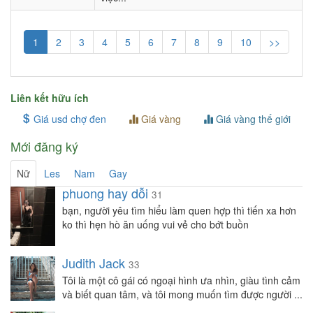
1
2
3
4
5
6
7
8
9
10
>>
Liên kết hữu ích
Giá usd chợ đen
Giá vàng
Giá vàng thế giới
Mới đăng ký
Nữ
Les
Nam
Gay
phuong hay dỗi
31
bạn, người yêu tìm hiểu làm quen hợp thì tiến xa hơn
ko thì hẹn hò ăn uống vui vẻ cho bớt buồn
Judith Jack
33
Tôi là một cô gái có ngoại hình ưa nhìn, giàu tình cảm
và biết quan tâm, và tôi mong muốn tìm được người ...