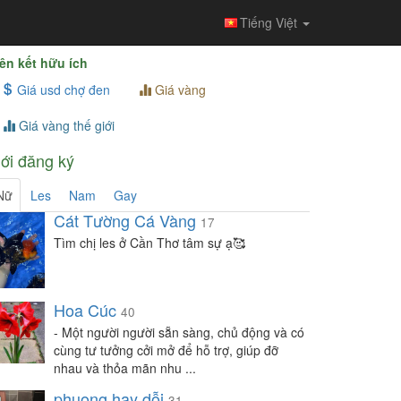
Tiếng Việt
ên kết hữu ích
Giá usd chợ đen
Giá vàng
Giá vàng thế giới
ới đăng ký
Nữ
Les
Nam
Gay
Cát Tường Cá Vàng
17
Tìm chị les ở Cần Thơ tâm sự ạ🥰
Hoa Cúc
40
- Một người người sẵn sàng, chủ động và có
cùng tư tưởng cởi mở để hỗ trợ, giúp đỡ
nhau và thỏa mãn nhu ...
phuong hay dỗi
31