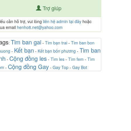
Trợ giúp
ếu cần hỗ trợ, vui lòng
liên hệ admin tại đây
hoặc
ua email
henho8.net@yahoo.com
ags
Tim ban gai
:
-
Tim bạn trai
-
Tim ban bon
Kết bạn
Tim ban
huong
-
-
Kết bạn bốn phương
-
inh
Cộng đồng les
-
-
Tìm les
-
Tìm fem
-
Tìm
Cộng đồng Gay
bm
-
-
Gay Top
-
Gay Bot