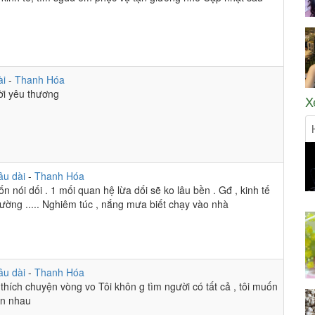
ài
-
Thanh Hóa
ời yêu thương
X
âu dài
-
Thanh Hóa
n nói dối . 1 mối quan hệ lừa dối sẽ ko lâu bền . Gđ , kinh tế
ường ..... Nghiêm túc , nắng mưa biết chạy vào nhà
âu dài
-
Thanh Hóa
g thích chuyện vòng vo Tôi khôn g tìm người có tất cả , tôi muốn
ên nhau