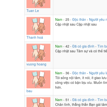
Tuan Le
Nam
- 25 -
Độc thân
-
Người yêu 
Cập nhật sau Cập nhật sau
Thanh hoá
Nam
- 42 -
Đã có gia đình
-
Tìm b
Cập nhật sau Tâm sự và có thể ti
vuong hoang
Nam
- 36 -
Độc thân
-
Người yêu l
Tôi sống nội tâm, ít nói, ít giao l
công việc có bận bịu xíu. Muốn tìm
hơn.
bau
Nam
- 51 -
Đã có gia đình
-
Tìm b
Chân tình, thẳng thắn Bạn gái tâm