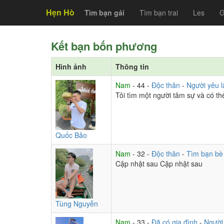
Hẹn Hò
Tìm bạn gái
Tìm bạn trai
Les
G
Kết bạn bốn phương
Hình ảnh
Thông tin
Nam
- 44 -
Độc thân
-
Người yêu l
Tôi tìm một người tâm sự và có th
Quốc Bảo
Nam
- 32 -
Độc thân
-
Tìm bạn bè
Cập nhật sau Cập nhật sau
Tùng Nguyễn
Nam
- 33 -
Đã có gia đình
-
Người