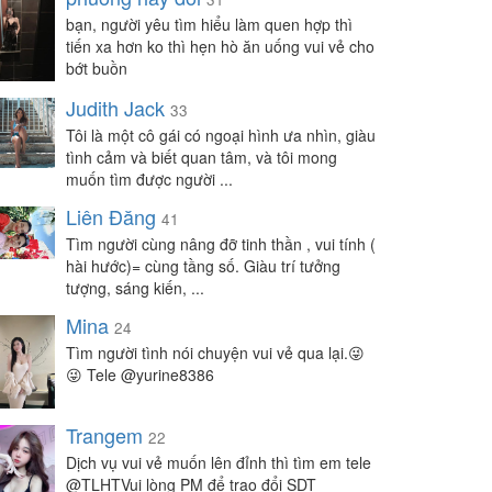
bạn, người yêu tìm hiểu làm quen hợp thì
tiến xa hơn ko thì hẹn hò ăn uống vui vẻ cho
bớt buồn
Judith Jack
33
Tôi là một cô gái có ngoại hình ưa nhìn, giàu
tình cảm và biết quan tâm, và tôi mong
muốn tìm được người ...
Liên Đăng
41
Tìm người cùng nâng đỡ tinh thần , vui tính (
hài hước)= cùng tầng số. Giàu trí tưởng
tượng, sáng kiến, ...
Mina
24
Tìm người tình nói chuyện vui vẻ qua lại.😜
😜 Tele @yurine8386
Trangem
22
Dịch vụ vui vẻ muốn lên đỉnh thì tìm em tele
@TLHTVui lòng PM để trao đổi SDT