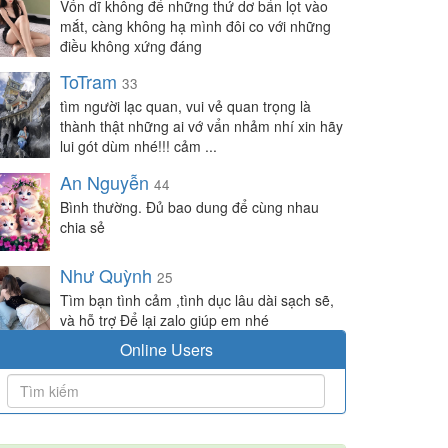
Vốn dĩ không để những thứ dơ bẩn lọt vào
mắt, càng không hạ mình đôi co với những
điều không xứng đáng
ToTram
33
tìm người lạc quan, vui vẻ quan trọng là
thành thật những ai vớ vẩn nhảm nhí xin hãy
lui gót dùm nhé!!! cảm ...
An Nguyễn
44
Bình thường. Đủ bao dung để cùng nhau
chia sẻ
Như Quỳnh
25
Tìm bạn tình cảm ,tình dục lâu dài sạch sẽ,
và hỗ trợ Để lại zalo giúp em nhé
Online Users