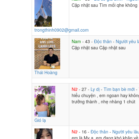
Cập nhật sau Tìm mối qhe không 
trongthinh0902@gmail.com
Nam
- 43 -
Độc thân
-
Người yêu l
Cập nhật sau Cập nhật sau
Thái Hoàng
Nữ
- 27 -
Ly dị
-
Tìm bạn bè mới
-
hiểu chuyện , em ngoan hay không
trưởng thành , nhẹ nhàng 1 chút
Gió lạ
Nữ
- 16 -
Độc thân
-
Người yêu lâ
em là My ạ, em đang khó khăn về 