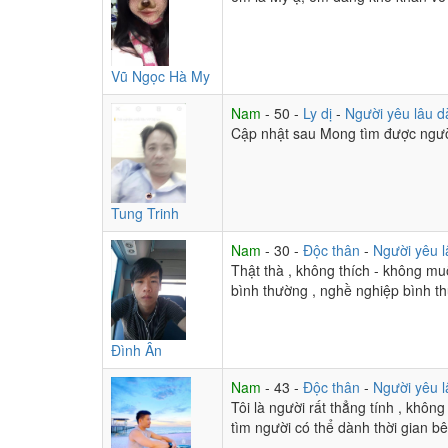
Vũ Ngọc Hà My
Nam
- 50 -
Ly dị
-
Người yêu lâu d
Cập nhật sau Mong tìm được ngư
Tung Trinh
Nam
- 30 -
Độc thân
-
Người yêu l
Thật thà , không thích - không muố
bình thường , nghề nghiệp bình th
Đình Ân
Nam
- 43 -
Độc thân
-
Người yêu l
Tôi là người rất thẳng tính , khôn
tìm người có thể dành thời gian b