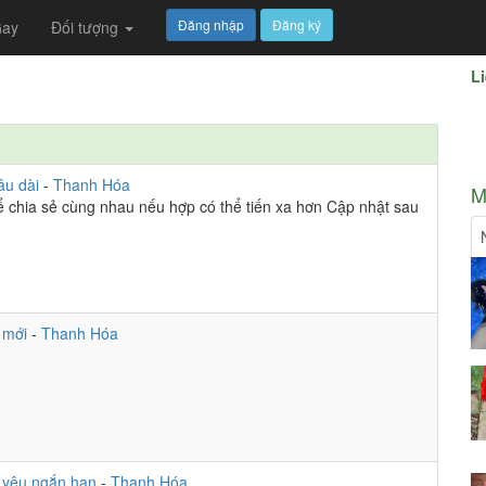
Đăng nhập
Đăng ký
ay
Đối tượng
Li
âu dài
-
Thanh Hóa
M
ể chia sẻ cùng nhau nếu hợp có thể tiến xa hơn Cập nhật sau
 mới
-
Thanh Hóa
 yêu ngắn hạn
-
Thanh Hóa