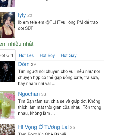
lyly
22
Ib em tele em @TLHTVui lòng PM để trao
đổi SDT
em nhiều nhất
Hot Girl
Hot Les
Hot Boy
Hot Gay
Đóm
39
Tìm người nói chuyện cho vui, nếu như nói
chuyện hợp có thể gặp uống cafe, trà sữa,
hay nhâm nhi vài ...
Ngochan
33
Tim Bạn tâm sự, chia sẽ và giúp đỡ. Không
thích làm mất thời gian của nhau. Tôn trọng
nhau, không làm ...
Hi Vọng Ở Tương Lai
35
Tám Boxx lúc Ghệ Bận🤣