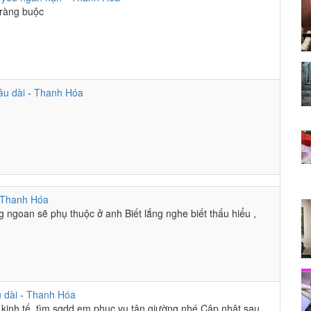
ràng buộc
âu dài
-
Thanh Hóa
Thanh Hóa
 ngoan sẽ phụ thuộc ở anh Biết lắng nghe biết thấu hiểu ,
u dài
-
Thanh Hóa
kinh tế, tìm sgdd em phục vụ tận giường nhé Cập nhật sau