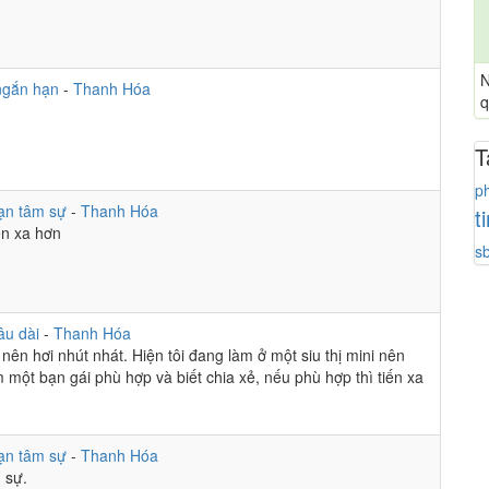
N
ngắn hạn
-
Thanh Hóa
q
T
p
ạn tâm sự
-
Thanh Hóa
t
ến xa hơn
s
âu dài
-
Thanh Hóa
ưu nên hơi nhút nhát. Hiện tôi đang làm ở một siu thị mini nên
 một bạn gái phù hợp và biết chia xẻ, nếu phù hợp thì tiến xa
ạn tâm sự
-
Thanh Hóa
 sự.