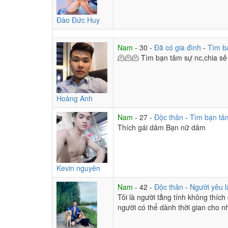
Đào Đức Huy
Nam
- 30 -
Đã có gia đình
-
Tìm b
🫠🫠🫠 Tìm bạn tâm sự nc,chia sẻ
Hoàng Anh
Nam
- 27 -
Độc thân
-
Tìm bạn tâ
Thích gái dâm Bạn nữ dâm
Kevin nguyên
Nam
- 42 -
Độc thân
-
Người yêu l
Tôi là người tẳng tính không thích
người có thể dành thời gian cho n