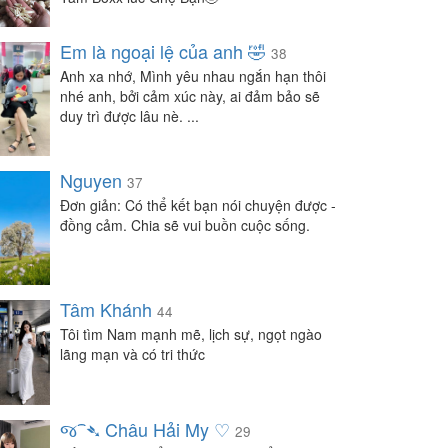
Em là ngoại lệ của anh 🤣
38
Anh xa nhớ, Mình yêu nhau ngắn hạn thôi
nhé anh, bởi cảm xúc này, ai đảm bảo sẽ
duy trì được lâu nè. ...
Nguyen
37
Đơn giản: Có thể kết bạn nói chuyện được -
đồng cảm. Chia sẽ vui buồn cuộc sống.
Tâm Khánh
44
Tôi tìm Nam mạnh mẽ, lịch sự, ngọt ngào
lãng mạn và có tri thức
જ⁀➴ Châu Hải My ♡
29