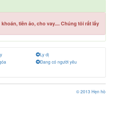
hoán, tiền ảo, cho vay.... Chúng tôi rất lấy
y
Ly dị
góa
Đang có người yêu
© 2013 Hẹn hò