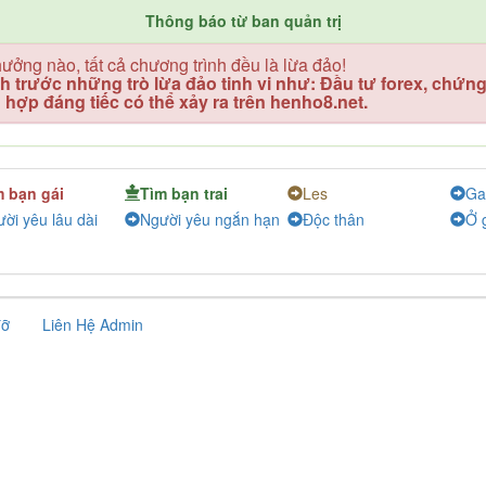
Thông báo từ ban quản trị
hưởng nào, tất cả chương trình đều là lừa đảo!
h trước những trò lừa đảo tinh vi như: Đầu tư forex, chứng k
 hợp đáng tiếc có thể xảy ra trên henho8.net.
m bạn gái
Tìm bạn trai
Les
Ga
ời yêu lâu dài
Người yêu ngắn hạn
Độc thân
Ở 
đỡ
Liên Hệ Admin