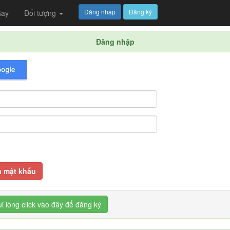
Đăng nhập
Đăng ký
ay
Đối tượng
Đăng nhập
 mật khẩu
ui lòng click vào đây để đăng ký