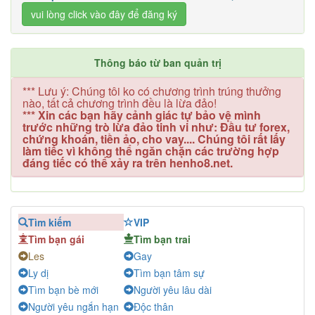
vui lòng click vào đây để đăng ký
Thông báo từ ban quản trị
*** Lưu ý: Chúng tôi ko có chương trình trúng thưởng
nào, tất cả chương trình đều là lừa đảo!
*** Xin các bạn hãy cảnh giác tự bảo vệ mình
trước những trò lừa đảo tinh vi như: Đầu tư forex,
chứng khoán, tiền ảo, cho vay.... Chúng tôi rất lấy
làm tiếc vì không thể ngăn chặn các trường hợp
đáng tiếc có thể xảy ra trên henho8.net.
Tìm kiếm
VIP
Tìm bạn gái
Tìm bạn trai
Les
Gay
Ly dị
Tìm bạn tâm sự
Tìm bạn bè mới
Người yêu lâu dài
Người yêu ngắn hạn
Độc thân