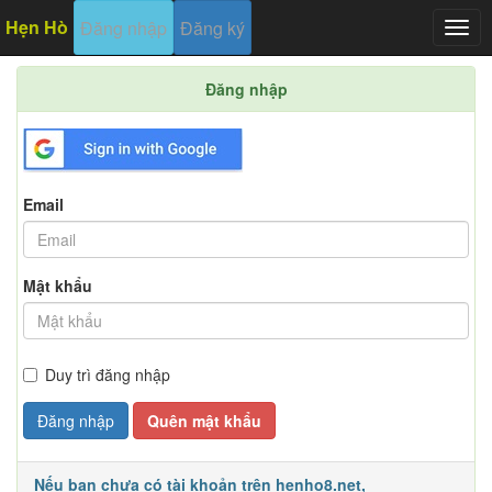
Hẹn Hò
Đăng nhập
Đăng ký
Togg
navig
Đăng nhập
Email
Mật khẩu
Duy trì đăng nhập
Đăng nhập
Quên mật khẩu
Nếu bạn chưa có tài khoản trên henho8.net,