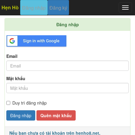
Hẹn Hò
Đăng nhập
Đăng ký
Togg
navig
Đăng nhập
Email
Mật khẩu
Duy trì đăng nhập
Đăng nhập
Quên mật khẩu
Nếu bạn chưa có tài khoản trên henho8.net,