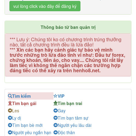
vui lòng click vào đây để đăng ký
Thông báo từ ban quản trị
*** Lưu ý: Chúng tôi ko có chương trình trúng thưởng
nào, tất cả chương trình đều là lừa đảo!
*** Xin các bạn hãy cảnh giác tự bảo vệ mình
trước những trò lừa đảo tinh vi như: Đầu tư forex,
chứng khoán, tiền ảo, cho vay.... Chúng tôi rất lấy
làm tiếc vì không thể ngăn chặn các trường hợp
đáng tiếc có thể xảy ra trên henho8.net.
Tìm kiếm
VIP
Tìm bạn gái
Tìm bạn trai
Les
Gay
Ly dị
Tìm bạn tâm sự
Tìm bạn bè mới
Người yêu lâu dài
Người yêu ngắn hạn
Độc thân