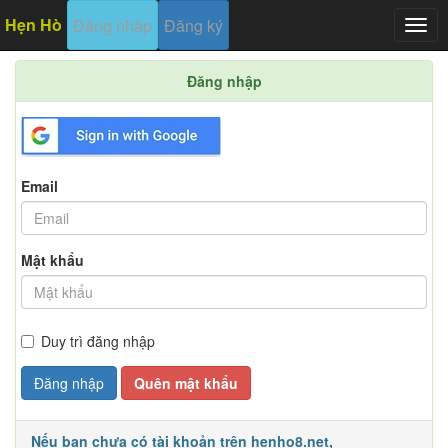
Hẹn Hò
Đăng nhập
Đăng ký
Togg
navig
Đăng nhập
Email
Mật khẩu
Duy trì đăng nhập
Đăng nhập
Quên mật khẩu
Nếu bạn chưa có tài khoản trên henho8.net,