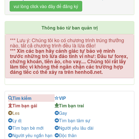
vui lòng click vào đây để đăng ký
Thông báo từ ban quản trị
*** Lưu ý: Chúng tôi ko có chương trình trúng thưởng
nào, tất cả chương trình đều là lừa đảo!
*** Xin các bạn hãy cảnh giác tự bảo vệ mình
trước những trò lừa đảo tinh vi như: Đầu tư forex,
chứng khoán, tiền ảo, cho vay.... Chúng tôi rất lấy
làm tiếc vì không thể ngăn chặn các trường hợp
đáng tiếc có thể xảy ra trên henho8.net.
Tìm kiếm
VIP
Tìm bạn gái
Tìm bạn trai
Les
Gay
Ly dị
Tìm bạn tâm sự
Tìm bạn bè mới
Người yêu lâu dài
Người yêu ngắn hạn
Độc thân