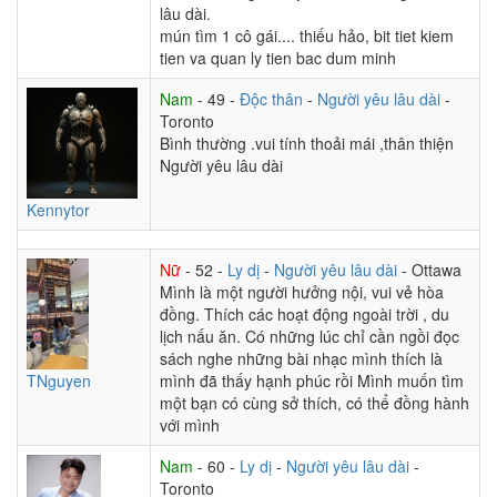
lâu dài.
mún tìm 1 cô gái.... thiếu hảo, bit tiet kiem
tien va quan ly tien bac dum minh
Nam
- 49 -
Độc thân
-
Người yêu lâu dài
-
Toronto
Bình thường .vui tính thoải mái ,thân thiện
Người yêu lâu dài
Kennytor
Nữ
- 52 -
Ly dị
-
Người yêu lâu dài
- Ottawa
Mình là một người hưởng nội, vui vẻ hòa
đồng. Thích các hoạt động ngoài trời , du
lịch nấu ăn. Có những lúc chỉ cần ngồi đọc
sách nghe những bài nhạc mình thích là
TNguyen
mình đã thấy hạnh phúc rồi Mình muốn tìm
một bạn có cùng sở thích, có thể đồng hành
với mình
Nam
- 60 -
Ly dị
-
Người yêu lâu dài
-
Toronto