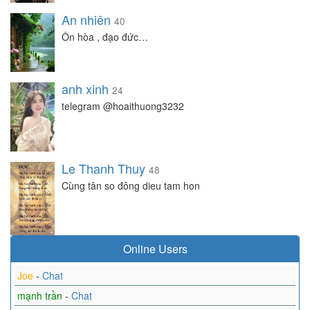
An nhiên
40
Ôn hòa , đạo đức…
anh xinh
24
telegram @hoaithuong3232
Le Thanh Thuy
48
Cùng tân so đông dieu tam hon
Online Users
Joe
-
Chat
mạnh trần
-
Chat