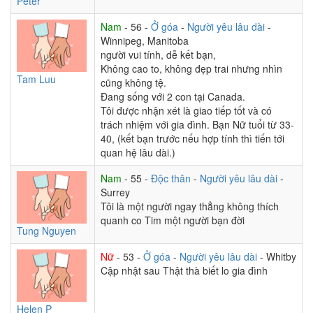
Peter
Nam
- 56 -
Ở góa
-
Người yêu lâu dài
-
Winnipeg, Manitoba
người vui tính, dễ kết bạn,
Không cao to, không đẹp trai nhưng nhìn
Tam Luu
cũng không tệ.
Đang sống với 2 con tại Canada.
Tôi được nhận xét là giao tiếp tốt và có
trách nhiệm với gia đình. Bạn Nữ tuổi từ 33-
40, (kết bạn trước nếu hợp tính thì tiến tới
quan hệ lâu dài.)
Nam
- 55 -
Độc thân
-
Người yêu lâu dài
-
Surrey
Tôi là một người ngay thẳng không thích
quanh co Tim một người bạn đời
Tung Nguyen
Nữ
- 53 -
Ở góa
-
Người yêu lâu dài
- Whitby
Cập nhật sau Thật thà biết lo gia đình
Helen P