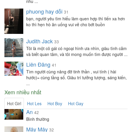
nhu ...
phuong hay dỗi
31
bạn, người yêu tìm hiểu làm quen hợp thì tiến xa hơn
ko thì hẹn hò ăn uống vui vẻ cho bớt buồn
Judith Jack
33
Tôi là một cô gái có ngoại hình ưa nhìn, giàu tình cảm
và biết quan tâm, và tôi mong muốn tìm được người ...
Liên Đăng
41
Tìm người cùng nâng đỡ tinh thần , vui tính ( hài
hước)= cùng tầng số. Giàu trí tưởng tượng, sáng kiến,
...
Xem nhiều nhất
Hot Girl
Hot Les
Hot Boy
Hot Gay
An
42
Bình thường
Mây Mây
32