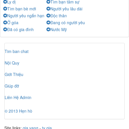
Ly dị
Tìm bạn tâm sự
Văn Sơn
-
Chat
Tìm bạn bè mới
Người yêu lâu dài
Noname
-
Chat
Người yêu ngắn hạn
Độc thân
Ở góa
Đang có người yêu
N V N
-
Chat
Đã có gia đình
Nước Mỹ
The end
-
Chat
Tìm bạn
-
Chat
nguyentuan
-
Chat
Tim ban chat
Nội Quy
Giới Thiệu
Giúp đỡ
Liên Hệ Admin
© 2013 Hẹn hò
Site links:
gia vang
-
ty gia