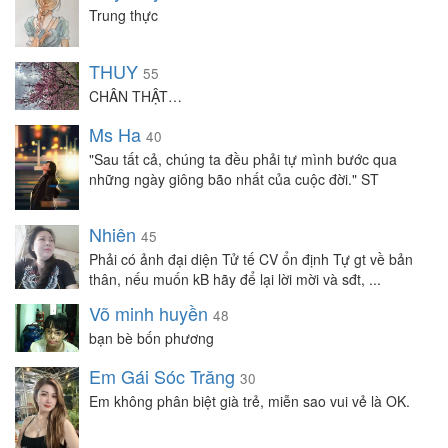
Trung thực
THUY
55
CHÂN THẬT…
Ms Ha
40
"Sau tất cả, chúng ta đều phải tự mình bước qua
những ngày giông bão nhất của cuộc đời." ST
Nhiên
45
Phải có ảnh đại diện Tử tế CV ổn định Tự gt về bản
thân, nếu muốn kB hãy để lại lời mời và sđt, ...
Võ minh huyền
48
bạn bè bốn phương
Em Gái Sóc Trăng
30
Em không phân biệt già trẻ, miễn sao vui vẻ là OK.