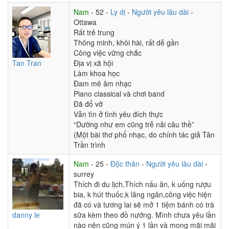
Nam
- 52 -
Ly dị
-
Người yêu lâu dài
-
Ottawa
Rất trẻ trung
Thông minh, khôi hài, rất dễ gần
Công việc vững chắc
Tan Tran
Địa vị xã hội
Làm khoa học
Đam mê âm nhạc
Piano classical và chơi band
Đã đổ vỡ
Vẫn tìn ở tình yêu đích thực
“Dường như em cũng trễ nải câu thề”
(Một bài thơ phổ nhạc, do chính tác giả Tân
Trần trình
Nam
- 25 -
Độc thân
-
Người yêu lâu dài
-
surrey
Thích đi du lịch,Thích nấu ăn, k uống rượu
bia, k hút thuốc,k lăng ngăn,công việc hiện
đã có và tương lai sẽ mở 1 tiệm bánh có trà
danny le
sữa kèm theo đồ nướng. Mình chưa yêu lần
nào nên cũng mún ý 1 lần và mong mãi mãi