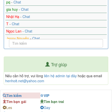
pq
-
Chat
gia huy
-
Chat
Nhật Hạ
-
Chat
T
-
Chat
Ngọc Lan
-
Chat
Jenny Nguyễn
-
Chat
Hoàng Nguyễn
-
Chat
Boy thix bốn lù
-
Chat
MM
-
Chat
Trợ giúp
Thu Thu
-
Chat
NQH
-
Chat
Nếu cần hỗ trợ, vui lòng
liên hệ admin tại đây
hoặc qua email
henho8.net@yahoo.com
Thu
-
Chat
Nguyễn Duy
-
Chat
Tìm kiếm
VIP
Như Mai
-
Chat
Tìm bạn gái
Tìm bạn trai
hạ long_quảng ninh
-
Chat
Les
Gay
Fury man
-
Chat