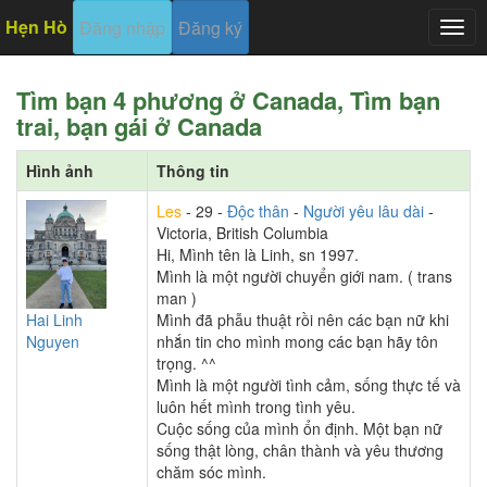
Hẹn Hò
Đăng nhập
Đăng ký
Togg
navig
Tìm bạn 4 phương ở Canada, Tìm bạn
trai, bạn gái ở Canada
Hình ảnh
Thông tin
Les
- 29 -
Độc thân
-
Người yêu lâu dài
-
Victoria, British Columbia
Hi, Mình tên là Linh, sn 1997.
Mình là một người chuyển giới nam. ( trans
man )
Hai Linh
Mình đã phẫu thuật rồi nên các bạn nữ khi
Nguyen
nhắn tin cho mình mong các bạn hãy tôn
trọng. ^^
Mình là một người tình cảm, sống thực tế và
luôn hết mình trong tình yêu.
Cuộc sống của mình ổn định. Một bạn nữ
sống thật lòng, chân thành và yêu thương
chăm sóc mình.