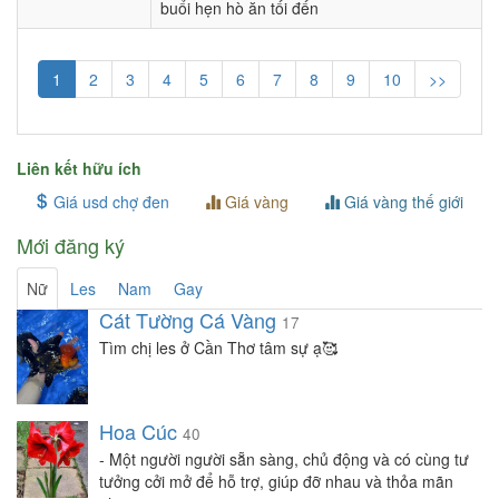
buổi hẹn hò ăn tối đến
1
2
3
4
5
6
7
8
9
10
>>
Liên kết hữu ích
Giá usd chợ đen
Giá vàng
Giá vàng thế giới
Mới đăng ký
Nữ
Les
Nam
Gay
Cát Tường Cá Vàng
17
Tìm chị les ở Cần Thơ tâm sự ạ🥰
Hoa Cúc
40
- Một người người sẵn sàng, chủ động và có cùng tư
tưởng cởi mở để hỗ trợ, giúp đỡ nhau và thỏa mãn