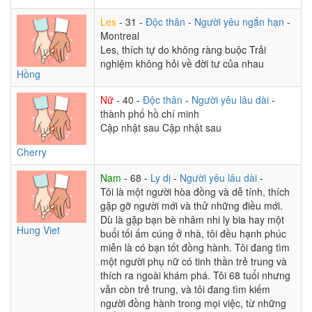
Les
- 31 -
Độc thân
-
Người yêu ngắn hạn
-
Montreal
Les, thích tự do không ràng buộc Trải
nghiệm không hỏi về đời tư của nhau
Hồng
Nữ
- 40 -
Độc thân
-
Người yêu lâu dài
-
thành phố hồ chí minh
Cập nhật sau Cập nhật sau
Cherry
Nam
- 68 -
Ly dị
-
Người yêu lâu dài
-
Tôi là một người hòa đồng và dễ tính, thích
gặp gỡ người mới và thử những điều mới.
Dù là gặp bạn bè nhâm nhi ly bia hay một
Hung Viet
buổi tối ấm cúng ở nhà, tôi đều hạnh phúc
miễn là có bạn tốt đồng hành. Tôi đang tìm
một người phụ nữ có tinh thần trẻ trung và
thích ra ngoài khám phá. Tôi 68 tuổi nhưng
vẫn còn trẻ trung, và tôi đang tìm kiếm
người đồng hành trong mọi việc, từ những