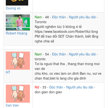
Duong vo
Nam
- 48 -
Độc thân
-
Người yêu lâu dài
-
Toronto
Người nghiêm túc 3 không 4 tế
https://www.facebook.com/RobertVui lòng
Robert Hoàng
PM để trao đổi SDT Chân thành, biết lắng
nghe chia sẻ
Nam
- 54 -
Độc thân
-
Người yêu lâu dài
-
toronto
Toi la nguoi that tha , thang than trong moi
van de
HT
chiu kho, co viec lam on dinh Ban nu, vui ve
chan that,biet lo lang cho gia dinh
Nữ
- 33 -
Độc thân
-
Người yêu lâu dài
-
don gian don gian
tran tran