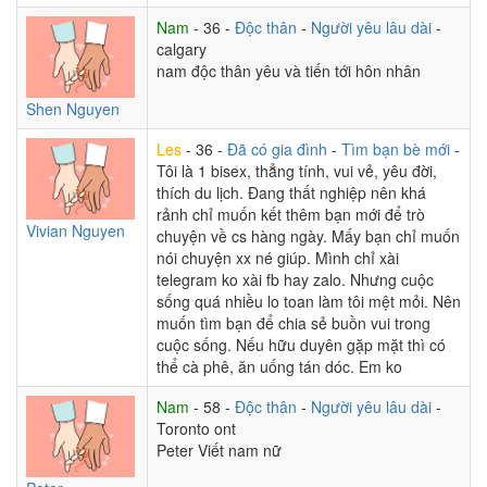
Nam
- 36 -
Độc thân
-
Người yêu lâu dài
-
calgary
nam độc thân yêu và tiến tới hôn nhân
Shen Nguyen
Les
- 36 -
Đã có gia đình
-
Tìm bạn bè mới
-
Tôi là 1 bisex, thẳng tính, vui vẻ, yêu đời,
thích du lịch. Đang thất nghiệp nên khá
rảnh chỉ muốn kết thêm bạn mới để trò
Vivian Nguyen
chuyện về cs hàng ngày. Mấy bạn chỉ muốn
nói chuyện xx né giúp. Mình chỉ xài
telegram ko xài fb hay zalo. Nhưng cuộc
sống quá nhiều lo toan làm tôi mệt mỏi. Nên
muốn tìm bạn để chia sẻ buồn vui trong
cuộc sống. Nếu hữu duyên gặp mặt thì có
thể cà phê, ăn uống tán dóc. Em ko
Nam
- 58 -
Độc thân
-
Người yêu lâu dài
-
Toronto ont
Peter Viết nam nữ