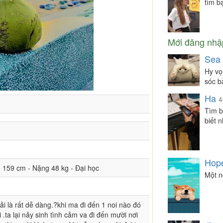
tìm b
Mới đăng nhậ
Sea 
Hy vọ
sóc b
Ha
4
Tìm bạ
biết 
Hop
o 159 cm - Nặng 48 kg - Đại học
Một n
ải là rất dễ dàng.?khi ma đi đến 1 noi nào đó
 .ta lại nảy sinh tình cảm va đi đến mười nơi