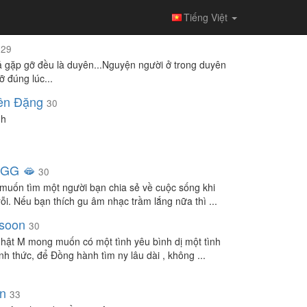
Tiếng Việt
29
ả gặp gỡ đều là duyên...Nguyện người ở trong duyên
ỡ đúng lúc...
ên Đặng
30
nh
GGG 🫦
30
muốn tìm một người bạn chia sẻ về cuộc sống khi
rỗi. Nếu bạn thích gu âm nhạc trầm lắng nữa thì ...
soon
30
hật M mong muốn có một tình yêu bình dị một tình
nh thức, để Đồng hành tìm ny lâu dài , không ...
n
33