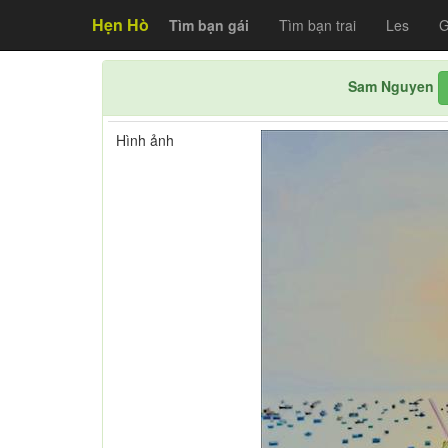
Hẹn Hò
Tìm bạn gái
Tìm bạn trai
Les
G
Sam Nguyen
Hình ảnh