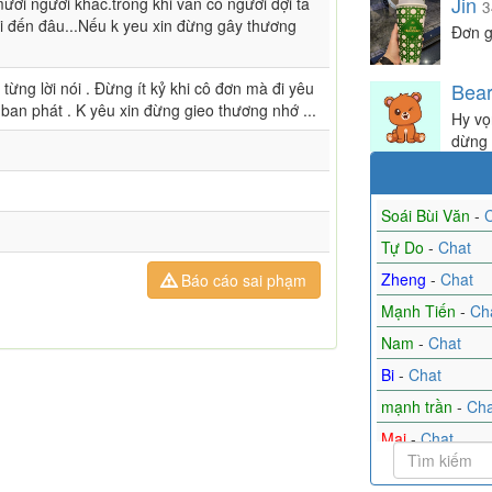
Jin
mười người khác.trong khi vẫn có người đợi ta
3
đi đến đâu...Nếu k yeu xin đừng gây thương
Đơn g
từng lời nói . Đừng ít kỷ khi cô đơn mà đi yêu
Bea
ể ban phát . K yêu xin đừng gieo thương nhớ ...
Hy vọ
dừng l
Soái Bùi Văn
-
C
Tự Do
-
Chat
Zheng
-
Chat
Báo cáo sai phạm
Mạnh Tiến
-
Ch
Nam
-
Chat
Bi
-
Chat
mạnh trần
-
Cha
Mai
-
Chat
Tìm bạn
-
Chat