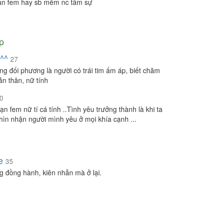
ạn fem hay sb mềm nc tâm sự
p
^^
27
ng đối phương là người có trái tim ấm áp, biết chăm
ản thân, nữ tính
0
n fem nữ tí cá tính ..Tình yêu trưởng thành là khi ta
nhìn nhận người mình yêu ở mọi khía cạnh ...
e
35
g đồng hành, kiên nhẫn mà ở lại.