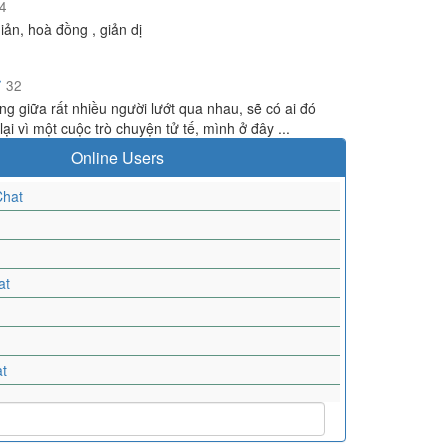
4
iản, hoà đồng , giản dị
r
32
ng giữa rất nhiều người lướt qua nhau, sẽ có ai đó
ại vì một cuộc trò chuyện tử tế, mình ở đây ...
Online Users
hat
at
t