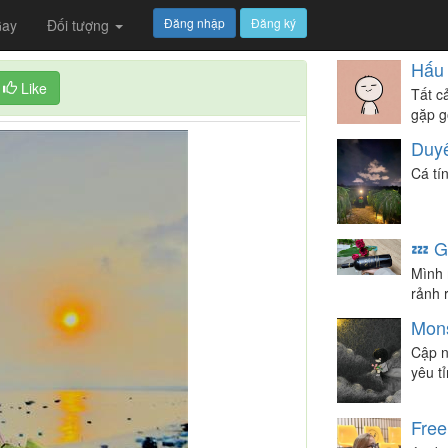
Đăng nhập
Đăng ký
ay
Đối tượng
Hấu
Like
Tất c
gặp g
Duy
Cá tí
💤 
Mình 
rảnh 
Mon
Cập n
yêu tỉ
Free