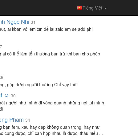
Tiếng Việt
nh Ngọc Nhi
31
30t, ai kban với em xin để lại zalo em sẽ add ạh!
7
 ai có thể làm tổn thương bạn trừ khi bạn cho phép
35
ng, gặp được người thương Chỉ vậy thôi!
f ☺️
30
ột người như mình đi vòng quanh những nơi tụi mình
đi
ong Pham
34
 bạn fem, xấu hay đẹp không quan trọng, hay như
ào cũng được, chỉ cần họp nhau là được, thấu hiểu ...