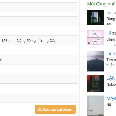
Mới đăng nhậ
Ins
3
Rung 
sau…
Hi
3
Cùng 
ao 158 cm - Nặng 52 kg - Trung Cấp
tình c
Linh
i.
Tìm m
buộc.
LẶ
Nobo
Mry
Nữ tí
Báo cáo sai phạm