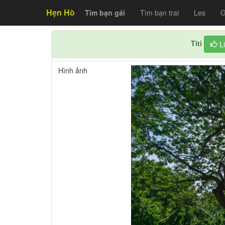
Hẹn Hò
Tìm bạn gái
Tìm bạn trai
Les
G
Titi
L
Hình ảnh