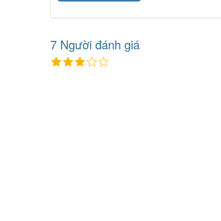
7 Người đánh giá
Tìm kiếm
VIP
Tìm 
Tìm bạn tâm sự
Tìm bạn bè mới
Người
Đã có gia đình
Nước Mỹ