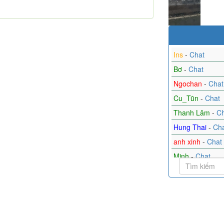
Ins
-
Chat
Bơ
-
Chat
Ngochan
-
Chat
Cu_Tũn
-
Chat
Thanh Lâm
-
Ch
Hung Thai
-
Cha
anh xinh
-
Chat
Minh
-
Chat
LONG
-
Chat
Quang
-
Chat
bạn gái
Tìm bạn trai
Les
Gay
Thu Thủy
-
Cha
 yêu lâu dài
Người yêu ngắn hạn
Độc thân
Ở gó
Nam Phạm Hoà