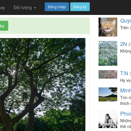
Đăng nhập
Đăng ký
ay
Đối tượng
Quỳ
ike
Trên 
2N
2
Không
T.N
Hy vọ
Minh
Tìm m
thích 
Phu
Những
thế n