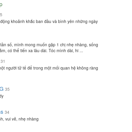
p
5
động khoảnh khắc ban đầu và bình yên những ngày
3
tần số, mình mong muốn gặp 1 chị nhẹ nhàng, sống
ảm, có thể tiến xa lâu dài. Tóc mình dài, hi ...
31
ột người tử tế để trong một mối quan hệ không ràng
NG
35
dy
ss
34
nh, vui vẻ, nhẹ nhàng