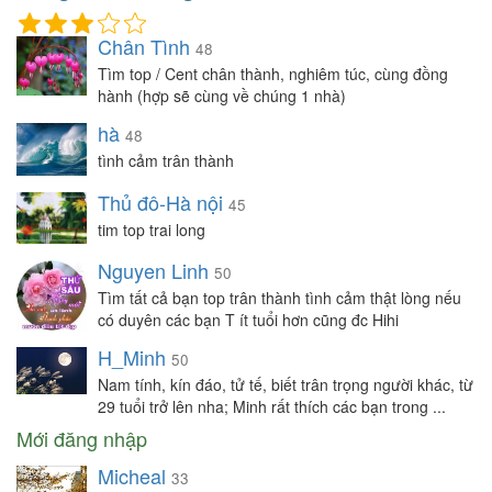
Chân Tình
48
Tìm top / Cent chân thành, nghiêm túc, cùng đồng
hành (hợp sẽ cùng về chúng 1 nhà)
hà
48
tình cảm trân thành
Thủ đô-Hà nội
45
tim top trai long
Nguyen Linh
50
Tìm tất cả bạn top trân thành tình cảm thật lòng nếu
có duyên các bạn T ít tuổi hơn cũng đc Hihi
H_Minh
50
Nam tính, kín đáo, tử tế, biết trân trọng người khác, từ
29 tuổi trở lên nha; Minh rất thích các bạn trong ...
Mới đăng nhập
Micheal
33