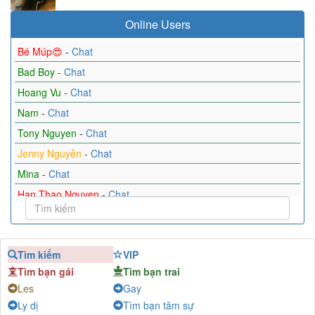
Online Users
Bé Múp😍
-
Chat
Bad Boy
-
Chat
Hoang Vu
-
Chat
Nam
-
Chat
Tony Nguyen
-
Chat
Jenny Nguyễn
-
Chat
Mina
-
Chat
Han Thao Nguyen
-
Chat
Minh tuấn
-
Chat
kienijc
-
Chat
Tìm kiếm
VIP
Ha
-
Chat
Tìm bạn gái
Tìm bạn trai
Les
Gay
Ly dị
Tìm bạn tâm sự