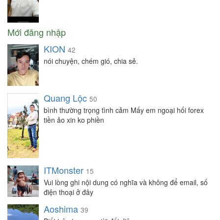
Mới đăng nhập
KION
42
nói chuyện, chém gió, chia sẻ.
Quang Lộc
50
bình thường trọng tình cảm Mấy em ngoại hối forex
tiền ảo xin ko phiền
ITMonster
15
Vui lòng ghi nội dung có nghĩa và không để email, số
điện thoại ở đây
Aoshima
39