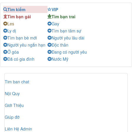
Ben
-
Chat
Tìm kiếm
VIP
🍀Mon🐒
-
Chat
Tìm bạn gái
Tìm bạn trai
Như Mai
-
Chat
Les
Gay
Ly Nguyen
-
Chat
Ly dị
Tìm bạn tâm sự
Nắng mới
-
Chat
Tìm bạn bè mới
Người yêu lâu dài
Người yêu ngắn hạn
Độc thân
Ở góa
Đang có người yêu
Đã có gia đình
Nước Mỹ
Tim ban chat
Nội Quy
Giới Thiệu
Giúp đỡ
Liên Hệ Admin