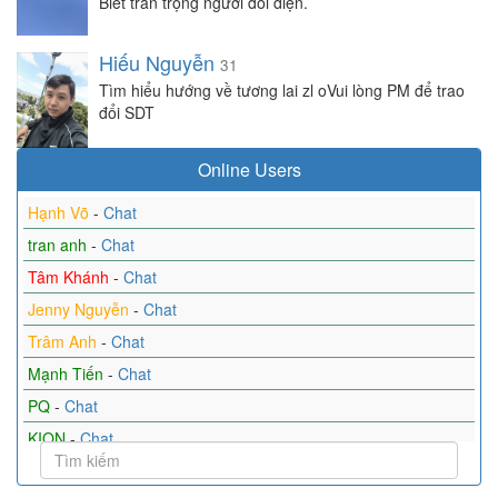
Biết trân trọng người đối diện.
Hiếu Nguyễn
31
Tìm hiểu hướng về tương lai zl oVui lòng PM để trao
đổi SDT
Online Users
Hạnh Võ
-
Chat
tran anh
-
Chat
Tâm Khánh
-
Chat
Jenny Nguyễn
-
Chat
Trâm Anh
-
Chat
Mạnh Tiến
-
Chat
PQ
-
Chat
KION
-
Chat
Bơ
-
Chat