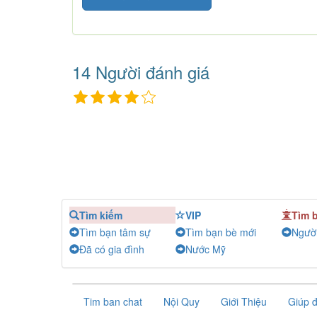
14 Người đánh giá
Tìm kiếm
VIP
Tìm 
Tìm bạn tâm sự
Tìm bạn bè mới
Người
Đã có gia đình
Nước Mỹ
Tim ban chat
Nội Quy
Giới Thiệu
Giúp 