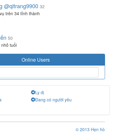
g @qltrang9900
32
vụ trên 34 tỉnh thành
yến
50
 nhỏ tuổi
Online Users
Ly dị
a
Đang có người yêu
© 2013 Hẹn hò