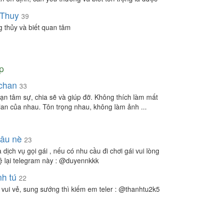
 Thuy
39
 thủy và biết quan tâm
p
chan
33
ạn tâm sự, chia sẽ và giúp đỡ. Không thích làm mất
gian của nhau. Tôn trọng nhau, không làm ảnh ...
dâu nè
23
 dịch vụ gọi gái , nếu có nhu cầu đi chơi gái vui lòng
hệ lại telegram này : @duyennkkk
nh tú
22
vui vẻ, sung sướng thì kiếm em teler : @thanhtu2k5