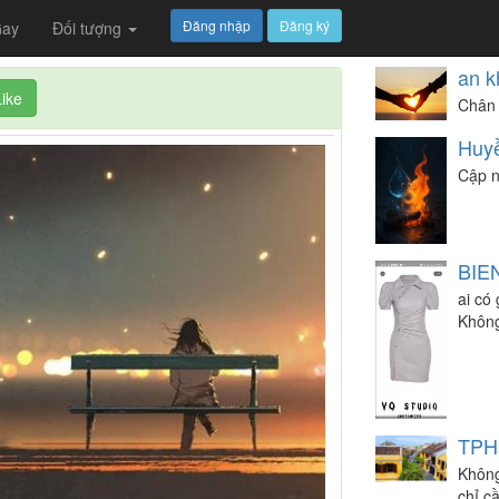
Đăng nhập
Đăng ký
ay
Đối tượng
an k
Like
Chân 
Huy
Cập n
BIE
ai có
Không
TPH
Không
chỉ c