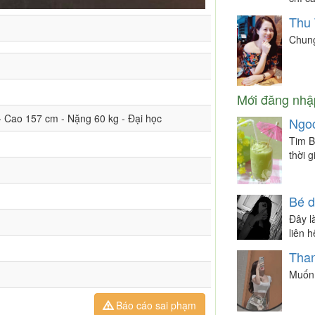
Thu
Chung
Mới đăng nhậ
 - Cao 157 cm - Nặng 60 kg - Đại học
Ngo
Tim B
thời 
Bé 
Đây là
liên 
Tha
Muốn 
Báo cáo sai phạm