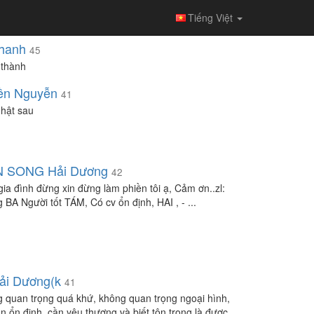
Tiếng Việt
hanh
45
thành
ền Nguyễn
41
hật sau
N SONG Hải Dương
42
 gia đình đừng xin đừng làm phiền tôi ạ, Cảm ơn..zl:
 BA Người tốt TÁM, Có cv ổn định, HAI , - ...
ải Dương(k
41
 quan trọng quá khứ, không quan trọng ngoại hình,
ần ổn định, cần yêu thương và biết tôn trọng là được