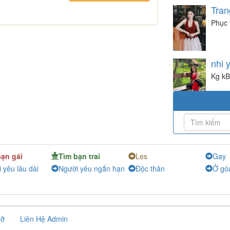
Tran
Phục 
nhi 
Kg kB
bạn gái
Tìm bạn trai
Les
Gay
 yêu lâu dài
Người yêu ngắn hạn
Độc thân
Ở gó
đỡ
Liên Hệ Admin