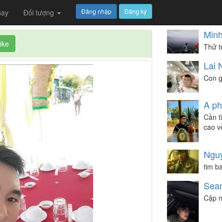
Đăng nhập
Đăng ký
ay
Đối tượng
Min
ike
Thử tr
Lai 
Con g
A ph
Cần t
cao v
Ngu
tim ba
Sea
Cập n