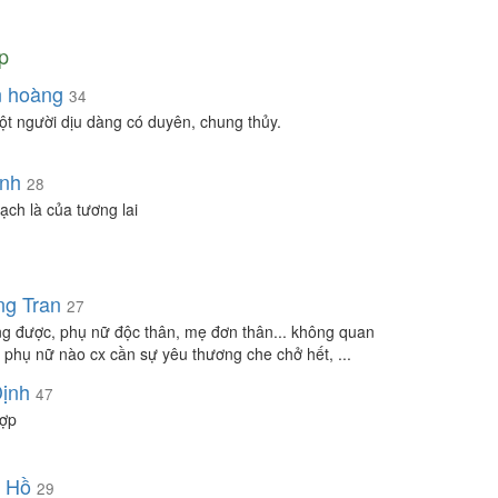
p
n hoàng
34
ột người dịu dàng có duyên, chung thủy.
nh
28
ạch là của tương lai
g Tran
27
ng được, phụ nữ độc thân, mẹ đơn thân... không quan
, phụ nữ nào cx cần sự yêu thương che chở hết, ...
ịnh
47
ợp
 Hồ
29