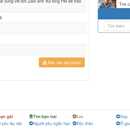
sẻ cùng với em.Zalo anh Vui lòng PM để trao
Tìm c
ị
Báo cáo sai phạm
bạn gái
Tìm bạn trai
Les
Gay
 yêu lâu dài
Người yêu ngắn hạn
Độc thân
Ở gó