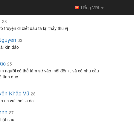
Tiếng Việt
h
28
ò truyện đi biết đâu ta lại thấy thú vị
Nguyen
33
ái kín đáo
úc
25
ìm người có thể tâm sự vào mỗi đêm , và có nhu cầu
ề tình dục
yễn Khắc Vũ
28
n nc vui thoi la dc
nnn
27
hật sau