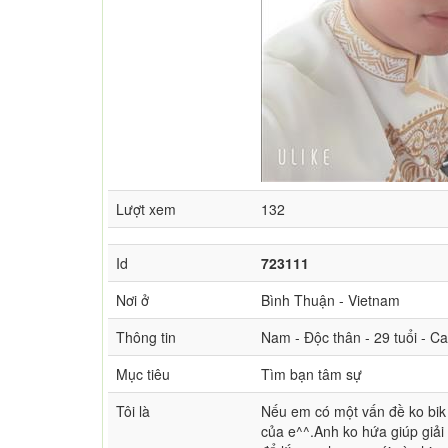
Lượt xem
132
Id
723111
Nơi ở
Bình Thuận - Vietnam
Thông tin
Nam - Độc thân - 29 tuổi - C
Mục tiêu
Tìm bạn tâm sự
Tôi là
Nếu em có một vấn đề ko bik c
của e^^.Anh ko hứa giúp giải