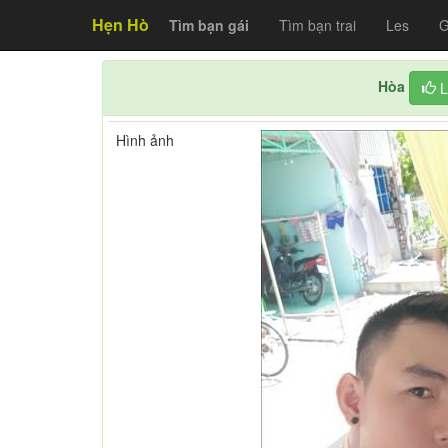
Hẹn Hò
Tìm bạn gái
Tìm bạn trai
Les
G
Hòa
L
Hình ảnh