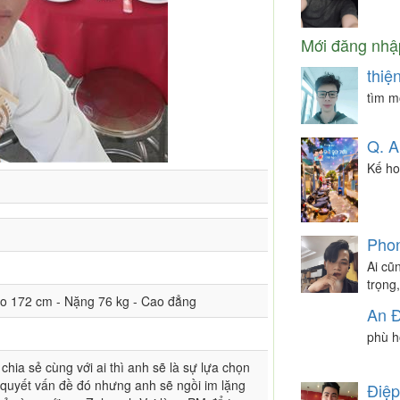
Mới đăng nhậ
thiệ
tìm m
Q. A
Kế ho
Phon
Ai cũ
trọng
ao 172 cm - Nặng 76 kg - Cao đẳng
An Đ
phù h
hia sẻ cùng với ai thì anh sẽ là sự lựa chọn
 quyết vấn đề đó nhưng anh sẽ ngồi im lặng
Điệp