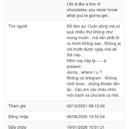
Life is like a box of
chocolates; you never know
what you’re gonna get.
Tìm người
Để tâm sự. Cuộc sống mà,có
quá nhiều thứ không như
mong muốn , mà vẫn phải tỏ
ra mình không sao . Không ai
nói trước được ngày mai sẽ
thế nào .
Hôm nay hãy là------a
present .
Jenny , where r u ?
Không có telegram . Không
chơi forex , chứng khoán tiền
ảo . Các em các cháu chim
mồi tránh xa chú/anh ra nhé .
Tham gia
02/12/2021 08:12:26
Đăng nhập
06/08/2026 19:53:04
Sửa chữa
19/01/2026 10:51:31