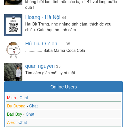
không biết làm tình nên các bạn TBT vui lòng bước
qua !
Hoang - Hà Nội
44
Hai Bà Trưng. nhẹ nhàng tình cảm, thích đc yêu
chiều. Cafe hẹn hò tình cảm
Hủ Tíu Ò Ziên ....
35
............... Baba Mama Coca Cola
quan nguyen
35
Tìm cảm giác mới ny bí mật
Online Users
Minh
-
Chat
Du Dương
-
Chat
Bad Boy
-
Chat
Alex
-
Chat