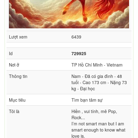
Lượt xem
6439
Id
729925
Nơi ở
TP Hồ Chí Minh - Vietnam
Thông tin
Nam - Đã có gia đình - 48
tuổi - Cao 173 cm - Nặng 73
kg - Đại học
Mục tiêu
Tìm bạn tâm sự
Tôi là
Hiền , vui tính, mê Pop,
Rock...
I’m not smart man but I am
smart enough to know what
love is.