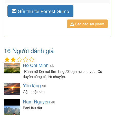
Gửi thư tới Forrest Gump
Báo cáo sai phạm
16 Người đánh giá
Hồ Chí Minh
46
-Rảnh rỗi lên net tìm 1 người bạn nc cho vui. -Có
duyên cùng cf, trò chuyện.
Yên lặng
50
Cập nhật sau
Nam Nguyen
46
Banl lâu dài