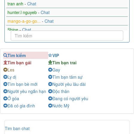
tran anh
-
Chat
hunter.l nguyeb
-
Chat
mango-a-go-go...
-
Chat
Shine
-
Chat
Jenny Nguyễn
-
Chat
Tâm Khánh
-
Chat
Tìm kiếm
VIP
Phôi Pha
-
Chat
Tìm bạn gái
Tìm bạn trai
Les
Gay
Ly dị
Tìm bạn tâm sự
Tìm bạn bè mới
Người yêu lâu dài
Người yêu ngắn hạn
Độc thân
Ở góa
Đang có người yêu
Đã có gia đình
Nước Mỹ
Tim ban chat