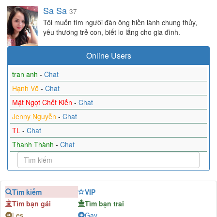
Sa Sa
37
Tôi muốn tìm người đàn ông hiền lành chung thủy,
yêu thương trẻ con, biết lo lắng cho gia đình.
Online Users
tran anh
-
Chat
Hạnh Võ
-
Chat
Mật Ngọt Chết Kiến
-
Chat
Jenny Nguyễn
-
Chat
TL
-
Chat
Thanh Thành
-
Chat
Tìm kiếm
VIP
Tìm bạn gái
Tìm bạn trai
Les
Gay