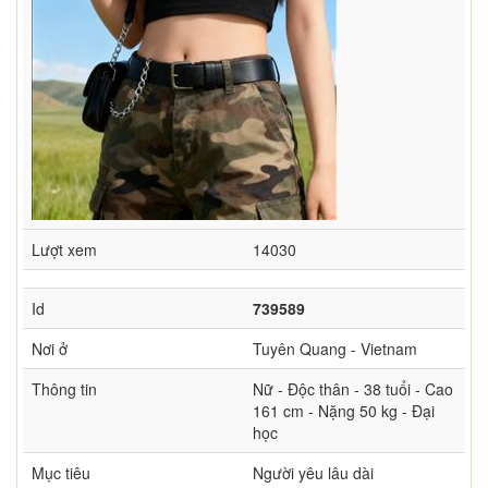
Lượt xem
14030
Id
739589
Nơi ở
Tuyên Quang - Vietnam
Thông tin
Nữ - Độc thân - 38 tuổi - Cao
161 cm - Nặng 50 kg - Đại
học
Mục tiêu
Người yêu lâu dài