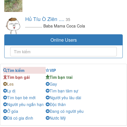
Hủ Tíu Ò Ziên ....
35
............... Baba Mama Coca Cola
Online Users
Tìm kiếm
VIP
Tìm bạn gái
Tìm bạn trai
Les
Gay
Ly dị
Tìm bạn tâm sự
Tìm bạn bè mới
Người yêu lâu dài
Người yêu ngắn hạn
Độc thân
Ở góa
Đang có người yêu
Đã có gia đình
Nước Mỹ