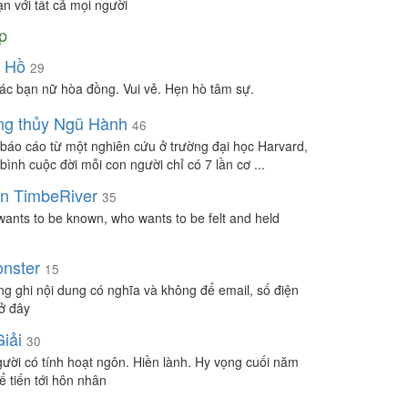
ạn với tất cả mọi người
p
 Hồ
29
ác bạn nữ hòa đồng. Vui vẻ. Hẹn hò tâm sự.
g thủy Ngũ Hành
46
báo cáo từ một nghiên cứu ở trường đại học Harvard,
bình cuộc đời mỗi con người chỉ có 7 lần cơ ...
in TimbeRiver
35
ants to be known, who wants to be felt and held
nster
15
òng ghi nội dung có nghĩa và không để email, số điện
 ở đây
iải
30
gười có tính hoạt ngôn. Hiền lành. Hy vọng cuối năm
ể tiến tới hôn nhân