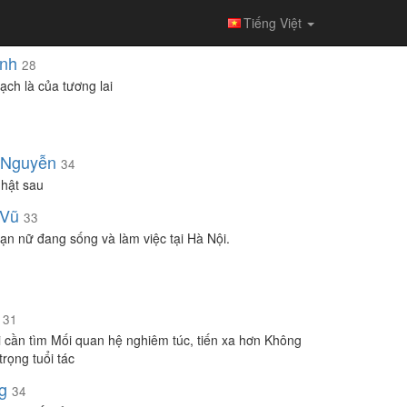
Tiếng Việt
nh
28
ạch là của tương lai
 Nguyễn
34
hật sau
 Vũ
33
ạn nữ đang sống và làm việc tại Hà Nội.
31
 cần tìm Mối quan hệ nghiêm túc, tiến xa hơn Không
trọng tuổi tác
g
34