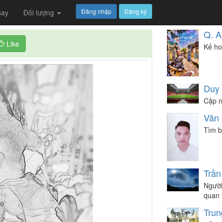
Đăng nhập
Đăng ký
ay
Đối tượng
Q. A
Like
Kế ho
Duy
Cập n
Văn
Tìm b
Trần
Người
quan 
Trun