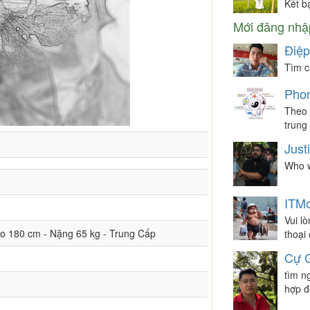
Kết b
Mới đăng nhậ
Điệp
Tìm c
Phon
Theo 
trung 
Just
Who w
ITMo
Vui l
ao 180 cm - Nặng 65 kg - Trung Cấp
thoại
Cự G
tìm n
hợp đ