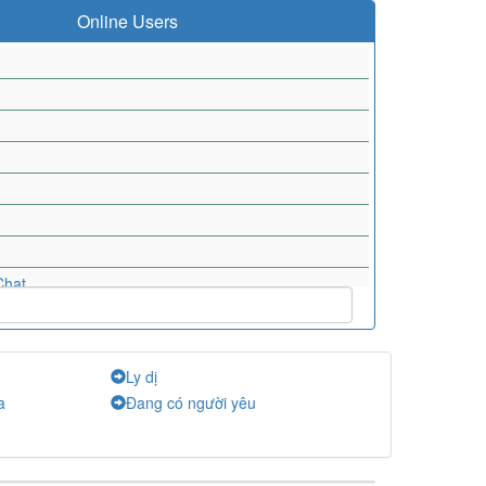
Online Users
Chat
t
t
Ly dị
a
Đang có người yêu
t