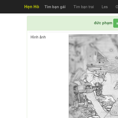
Hẹn Hò
Tìm bạn gái
Tìm bạn trai
Les
G
đức phạm
Hình ảnh