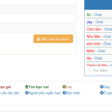
An
-
Chat
Jay
-
Chat
Cơm tấm
-
Chat
Như Mai
-
Chat
Báo cáo sai phạm
anh xinh
-
Chat
Minh
-
Chat
Hp
-
Chat
Oanh cô đơn
-
Mưa Nhỏ
-
Cha
Tuan hcm
-
Cha
bạn gái
Tìm bạn trai
Les
Gay
Mộc
-
Chat
 yêu lâu dài
Người yêu ngắn hạn
Độc thân
Ở gó
THUY
-
Chat
Ha Trang
-
Cha
Alex
-
Chat