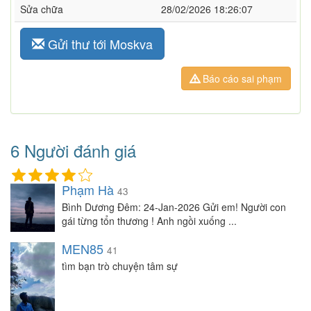
Sửa chữa
28/02/2026 18:26:07
Gửi thư tới Moskva
Báo cáo sai phạm
6 Người đánh giá
Phạm Hà
43
Bình Dương Đêm: 24-Jan-2026 Gửi em! Người con
gái từng tổn thương ! Anh ngồi xuống ...
MEN85
41
tìm bạn trò chuyện tâm sự