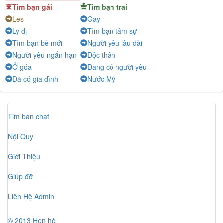
Tìm bạn gái
Tìm bạn trai
Hoa Dại
-
Chat
Les
Gay
Hạ
-
Chat
Ly dị
Tìm bạn tâm sự
Lss
-
Chat
Tìm bạn bè mới
Người yêu lâu dài
ITMonster
-
Chat
Người yêu ngắn hạn
Độc thân
Ở góa
Đang có người yêu
Hai nguyen
-
Chat
Đã có gia đình
Nước Mỹ
Đẹp Lão
-
Chat
Quỳnh
-
Chat
Lê Thanh
-
Chat
Tim ban chat
Điệu nhảy và Ánh mắt
-
Chat
Nội Quy
NCHa
-
Chat
Thiên Ân
-
Chat
Giới Thiệu
Giúp đỡ
Liên Hệ Admin
© 2013 Hẹn hò