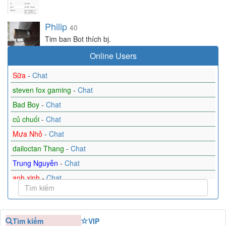
Philip
40
Tim ban Bot thích bj.
Online Users
Sữa
-
Chat
steven fox gaming
-
Chat
Bad Boy
-
Chat
củ chuối
-
Chat
Mưa Nhỏ
-
Chat
dailoctan Thang
-
Chat
Trung Nguyễn
-
Chat
anh xinh
-
Chat
Minh
-
Chat
Du Dương
-
Chat
Tìm kiếm
VIP
Hoàng
-
Chat