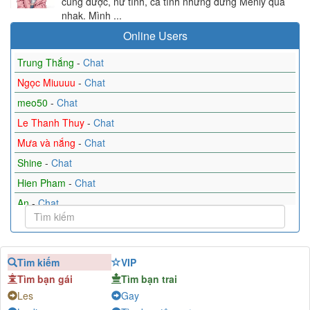
cũng được, nữ tính, cá tính nhưng đừng Menly quá
nhak. Mình ...
Online Users
Trung Thắng
-
Chat
Ngọc Miuuuu
-
Chat
meo50
-
Chat
Le Thanh Thuy
-
Chat
Mưa và nắng
-
Chat
Shine
-
Chat
Hien Pham
-
Chat
An
-
Chat
Minh
-
Chat
truongson
-
Chat
Tìm kiếm
VIP
❌ đang bận la cà
-
Chat
Tìm bạn gái
Tìm bạn trai
Quỳnh Như 🎀
-
Chat
Les
Gay
hoa của núi rừng
-
Chat