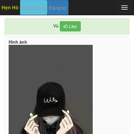
Hẹn Hò
Đăng nhập
Đăng ký
Togg
navig
Vũ
Like
Hình ảnh