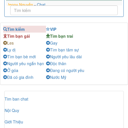
Jenny Nguyễn
-
Chat
Kim Nguyễn
-
Chat
Ha Ha
-
Chat
Tìm kiếm
VIP
Em'"
-
Chat
Tìm bạn gái
Tìm bạn trai
Kieu Duong
-
Chat
Les
Gay
Akash
-
Chat
Ly dị
Tìm bạn tâm sự
Nothings
-
Chat
Tìm bạn bè mới
Người yêu lâu dài
ĐOÀN KHÁNH
-
Chat
Người yêu ngắn hạn
Độc thân
Ở góa
Đang có người yêu
Đã có gia đình
Nước Mỹ
Tim ban chat
Nội Quy
Giới Thiệu