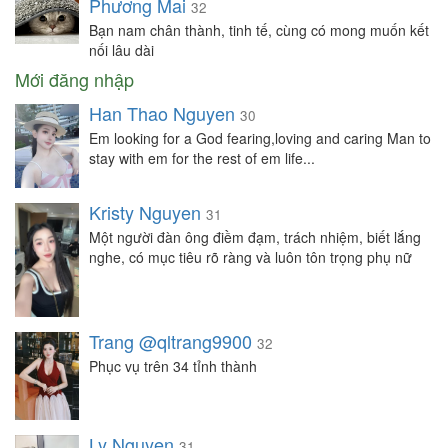
Phương Mai
32
Bạn nam chân thành, tinh tế, cùng có mong muốn kết
nối lâu dài
Mới đăng nhập
Han Thao Nguyen
30
Em looking for a God fearing,loving and caring Man to
stay with em for the rest of em life...
Kristy Nguyen
31
Một người đàn ông điềm đạm, trách nhiệm, biết lắng
nghe, có mục tiêu rõ ràng và luôn tôn trọng phụ nữ
Trang @qltrang9900
32
Phục vụ trên 34 tỉnh thành
Ly Nguyen
31