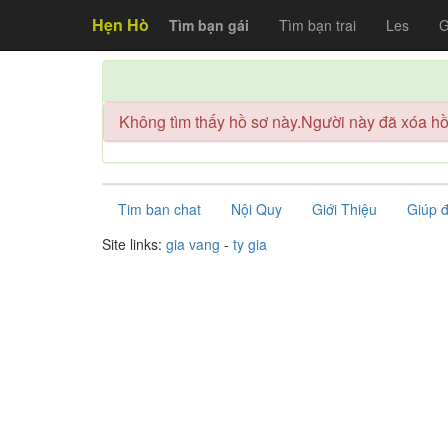
Hẹn Hò
Tìm bạn gái
Tìm bạn trai
Les
G
Không tìm thấy hồ sơ này.Người này đã xóa hồ 
Tim ban chat
Nội Quy
Giới Thiệu
Giúp 
Site links:
gia vang
-
ty gia