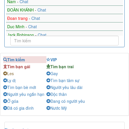
Nam
-
Chat
ĐOÀN KHÁNH
-
Chat
Đoan trang
-
Chat
Duc Minh
-
Chat
Jack Robinson
-
Chat
Jenny Nguyễn
-
Chat
Minh
-
Chat
Tìm kiếm
VIP
Mina
-
Chat
Tìm bạn gái
Tìm bạn trai
Hạ Trắng
-
Chat
Les
Gay
Ly dị
Tìm bạn tâm sự
Tìm bạn bè mới
Người yêu lâu dài
Người yêu ngắn hạn
Độc thân
Ở góa
Đang có người yêu
Đã có gia đình
Nước Mỹ