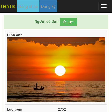
Hẹn Hò
Đăng nhập
Đăng ký
Togg
navig
Người cô đơn
Like
Hình ảnh
Lượt xem
2752