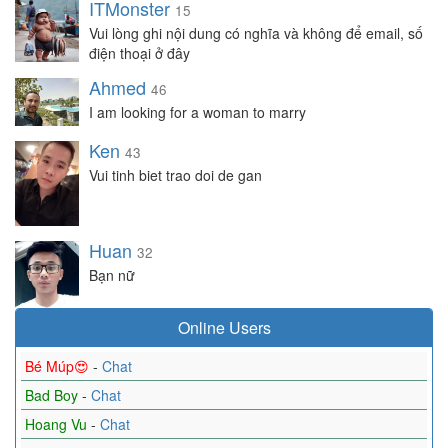
ITMonster
15
Vui lòng ghi nội dung có nghĩa và không để email, số
điện thoại ở đây
Ahmed
46
I am looking for a woman to marry
Ken
43
Vui tinh biet trao doi de gan
Huan
32
Bạn nữ
Online Users
Bé Múp😍
-
Chat
Bad Boy
-
Chat
Hoang Vu
-
Chat