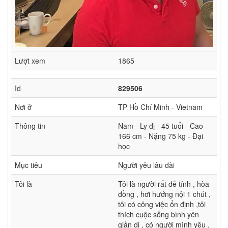
Lượt xem
1865
Id
829506
Nơi ở
TP Hồ Chí Minh - Vietnam
Thông tin
Nam - Ly dị - 45 tuổi - Cao
166 cm - Nặng 75 kg - Đại
học
Mục tiêu
Người yêu lâu dài
Tôi là
Tôi là người rất dễ tính , hòa
đồng , hơi hướng nội 1 chút ,
tôi có công việc ổn định ,tôi
thích cuộc sống bình yên
giản dị , có người mình yêu ,