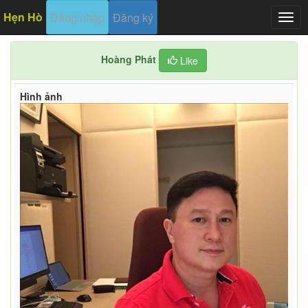
Hẹn Hò
Đăng nhập
Đăng ký
Togg
navig
Hoàng Phát
Like
Hình ảnh