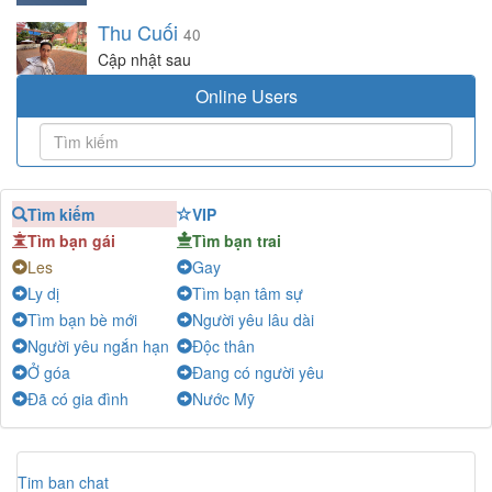
Thu Cuối
40
Cập nhật sau
Online Users
Tìm kiếm
VIP
Tìm bạn gái
Tìm bạn trai
Les
Gay
Ly dị
Tìm bạn tâm sự
Tìm bạn bè mới
Người yêu lâu dài
Người yêu ngắn hạn
Độc thân
Ở góa
Đang có người yêu
Đã có gia đình
Nước Mỹ
Tim ban chat