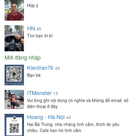
Hợp ý
HN
46
Tìm bạn tri kỉ
Mới đăng nhập
Kientran76
49
Bạn bè
ITMonster
15
Vui lòng ghi nội dung có nghĩa và không để email, số
điện thoại ở đây
Hoang - Hà Nội
44
Hai Bà Trưng. nhẹ nhàng tình cảm, thích đc yêu
chiều. Cafe hẹn hò tình cảm