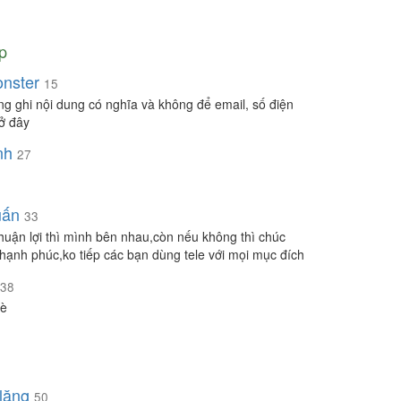
p
nster
15
òng ghi nội dung có nghĩa và không để email, số điện
 ở đây
nh
27
uấn
33
huận lợi thì mình bên nhau,còn nếu không thì chúc
hạnh phúc,ko tiếp các bạn dùng tele với mọi mục đích
38
è
lặng
50