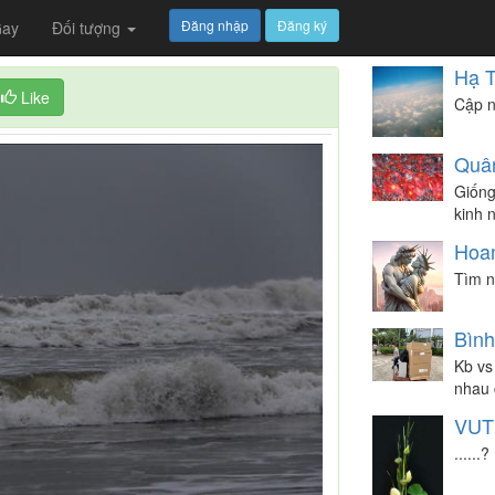
Đăng nhập
Đăng ký
ay
Đối tượng
Hạ T
Like
Cập n
Quâ
Giống
kinh 
Hoa
Tìm n
Bìn
Kb vs
nhau 
VUT
......?