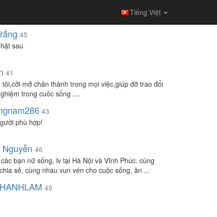
Tiếng Việt
rắng
45
hật sau
n
41
 tôi,cởi mở chân thành trong mọi việc,giúp đỡ trao đổi
nghiệm trong cuôc sống ....
ngnam286
43
gười phù hợp!
h Nguyễn
46
 các bạn nữ sống, lv tại Hà Nội và Vĩnh Phúc. cùng
chia sẻ, cùng nhau vun vén cho cuộc sống, ăn ...
HANHLAM
49