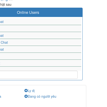
hật sau
Online Users
at
at
-
Chat
hat
t
 Nguyễn
-
Chat
Ly dị
a
Đang có người yêu