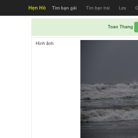
Hẹn Hò
Tìm bạn gái
Tìm bạn trai
Les
G
Toan Thang
Hình ảnh