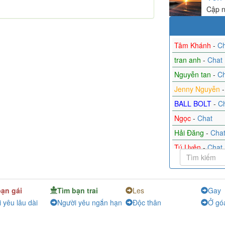
Cập n
Tâm Khánh
-
Ch
tran anh
-
Chat
Nguyễn tan
-
Ch
Jenny Nguyễn
BALL BOLT
-
C
Ngọc
-
Chat
Hải Đăng
-
Cha
Tú Uyên
-
Chat
Thành nguyên
because
-
Chat
bạn gái
Tìm bạn trai
Les
Gay
 yêu lâu dài
Người yêu ngắn hạn
Độc thân
Ở gó