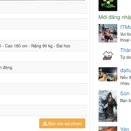
Mới đăng nhậ
ITMo
Vui l
thoại
ổi - Cao 180 cm - Nặng 90 kg - Đại học
Thà
Tự do
nh động
đạit
Nếu t
nhau 
Son
Bạn b
Báo cáo sai phạm
Yên 